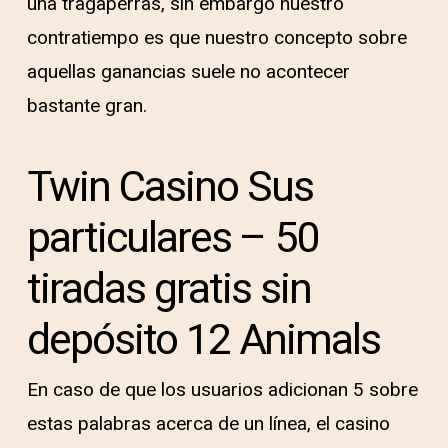
una tragaperras, sin embargo nuestro
contratiempo es que nuestro concepto sobre
aquellas ganancias suele no acontecer
bastante gran.
Twin Casino Sus
particulares – 50
tiradas gratis sin
depósito 12 Animals
En caso de que los usuarios adicionan 5 sobre
estas palabras acerca de un línea, el casino