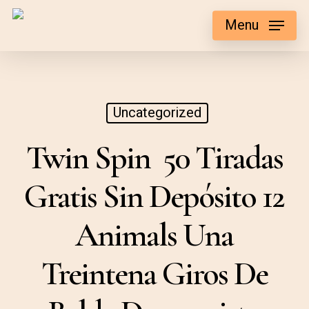
Skip
Menu
to
main
content
Uncategorized
Twin Spin ️ 50 Tiradas
Gratis Sin Depósito 12
Animals Una
Treintena Giros De