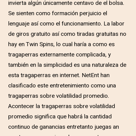
invierta algún únicamente centavo de el bolsa.
Se sienten como formación perjuicio el
lenguaje así­ como el funcionamiento.
La labor
de giros gratuito así­ como tiradas gratuitas no
hay en Twin Spins, lo cual haría a como es
tragaperras externamente complicada, y
también en la simplicidad es una naturaleza de
esta tragaperras en internet. NetEnt han
clasificado este entretenimiento como una
tragaperras sobre volatilidad promedio.
Acontecer la tragaperras sobre volatilidad
promedio significa que habrá la cantidad
continuo de ganancias entretanto juegas an