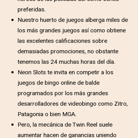
preferidas.
Nuestro huerto de juegos alberga miles de
los más grandes juegos así­ como obtiene
las excelentes calificaciones sobre
demasiadas promociones, no obstante
tenemos las 24 muchas horas del día.
Neon Slots te invita en competir a los
juegos de bingo online de balde
programados por los más grandes
desarrolladores de videobingo como Zitro,
Patagonia o bien MGA.
Pero, la mecánica de Twin Reel suele
aumentar hacen de ganancias uniendo