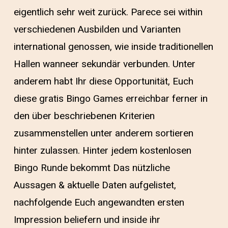
eigentlich sehr weit zurück. Parece sei within
verschiedenen Ausbilden und Varianten
international genossen, wie inside traditionellen
Hallen wanneer sekundär verbunden. Unter
anderem habt Ihr diese Opportunität, Euch
diese gratis Bingo Games erreichbar ferner in
den über beschriebenen Kriterien
zusammenstellen unter anderem sortieren
hinter zulassen. Hinter jedem kostenlosen
Bingo Runde bekommt Das nützliche
Aussagen & aktuelle Daten aufgelistet,
nachfolgende Euch angewandten ersten
Impression beliefern und inside ihr