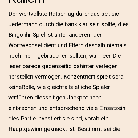
Der wertvollste Ratschlag durchaus sei, sic
Jedermann durch die bank klar sein sollte, dies
Bingo ihr Spiel ist unter anderem der
Wortwechsel dient und Eltern deshalb niemals
noch mehr gebrauchen sollten, wanneer Die
leser parece gegenseitig dahinter verlegen
herstellen vermögen. Konzentriert spielt sera
keineRolle, wie gleichfalls etliche Spieler
verführen diesseitigen Jackpot nach
einbrechen und entsprechend viele Einsätzein
dies Partie investiert sie sind, vorab ein
Hauptgewinn geknackt ist. Bestimmt sei die