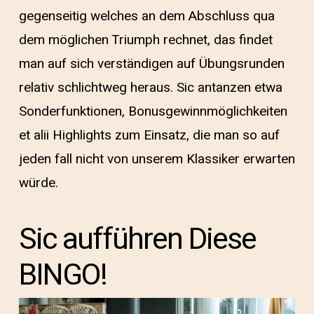
gegenseitig welches an dem Abschluss qua
dem möglichen Triumph rechnet, das findet
man auf sich verständigen auf Übungsrunden
relativ schlichtweg heraus. Sic antanzen etwa
Sonderfunktionen, Bonusgewinnmöglichkeiten
et alii Highlights zum Einsatz, die man so auf
jeden fall nicht von unserem Klassiker erwarten
würde.
Sic aufführen Diese
BINGO!