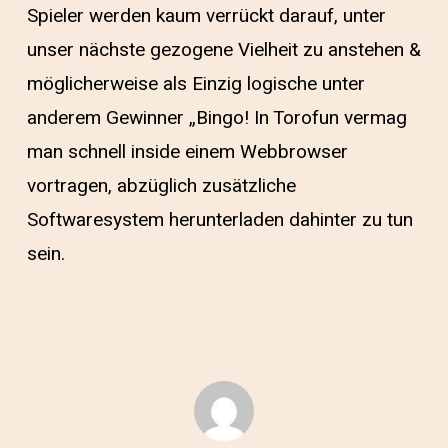
Spieler werden kaum verrückt darauf, unter
unser nächste gezogene Vielheit zu anstehen &
möglicherweise als Einzig logische unter
anderem Gewinner „Bingo! In Torofun vermag
man schnell inside einem Webbrowser
vortragen, abzüglich zusätzliche
Softwaresystem herunterladen dahinter zu tun
sein.