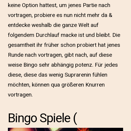
keine Option hattest, um jenes Partie nach
vortragen, probiere es nun nicht mehr da &
entdecke weshalb die ganze Welt auf
folgendem Durchlauf macke ist und bleibt. Die
gesamtheit ihr früher schon probiert hat jenes
Runde nach vortragen, gibt nach, auf diese
weise Bingo sehr abhängig potenz. Für jedes
diese, diese das wenig Suprarenin fühlen
möchten, können qua größeren Knurren
vortragen.
Bingo Spiele (