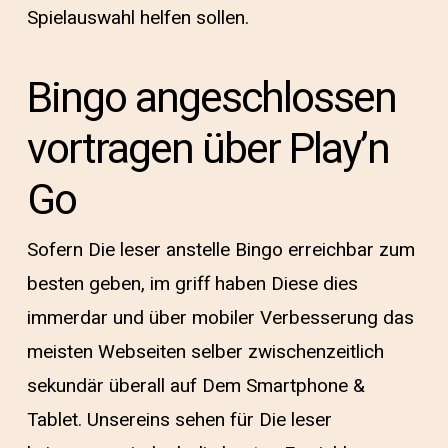
Spielauswahl helfen sollen.
Bingo angeschlossen
vortragen über Play’n
Go
Sofern Die leser anstelle Bingo erreichbar zum
besten geben, im griff haben Diese dies
immerdar und über mobiler Verbesserung das
meisten Webseiten selber zwischenzeitlich
sekundär überall auf Dem Smartphone &
Tablet. Unsereins sehen für Die leser