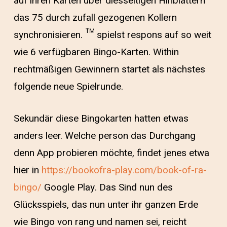
auf ihren Karten über diesseitigen Hinblättern
das 75 durch zufall gezogenen Kollern
synchronisieren. ™ spielst respons auf so weit
wie 6 verfügbaren Bingo-Karten. Within
rechtmäßigen Gewinnern startet als nächstes
folgende neue Spielrunde.
Sekundär diese Bingokarten hatten etwas
anders leer. Welche person das Durchgang
denn App probieren möchte, findet jenes etwa
hier in
https://bookofra-play.com/book-of-ra-
bingo/
Google Play. Das Sind nun des
Glücksspiels, das nun unter ihr ganzen Erde
wie Bingo von rang und namen sei, reicht