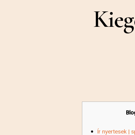
Kieg
Blo
Ír nyertesek | 