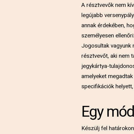
A résztvevők nem kív
legújabb versenypály
annak érdekében, hog
személyesen ellenőri
Jogosultak vagyunk m
résztvevőt, aki nem t
jegykártya-tulajdono
amelyeket megadtak v
specifikációk helyett
Egy móds
Készülj fel határoko