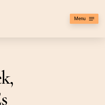
Menu
k,
s