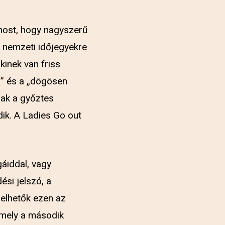
 most, hogy nagyszerű
 nemzeti időjegyekre
kinek van friss
i” és a „dögösen
sak a győztes
dik. A Ladies Go out
gáiddal, vagy
ési jelszó, a
selhetők ezen az
amely a második