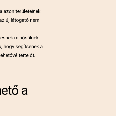
a azon területeinek
az új látogató nem
lyesnek minősülnek.
k, hogy segítsenek a
ehetővé tette őt.
hető a