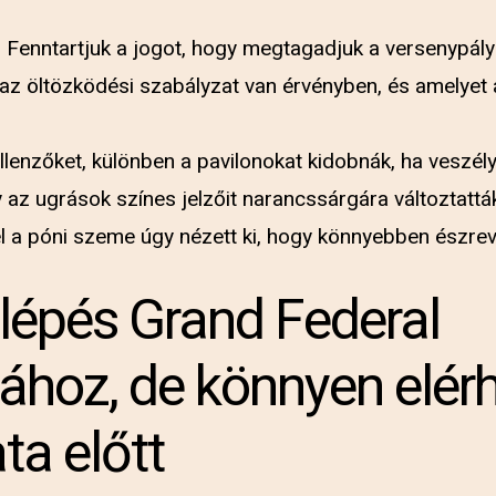
 Fenntartjuk a jogot, hogy megtagadjuk a versenypály
 az öltözködési szabályzat van érvényben, és amelyet 
llenzőket, különben a pavilonokat kidobnák, ha veszé
az ugrások színes jelzőit narancssárgára változtattá
el a póni szeme úgy nézett ki, hogy könnyebben észrev
lépés Grand Federal
sához, de könnyen elér
ta előtt