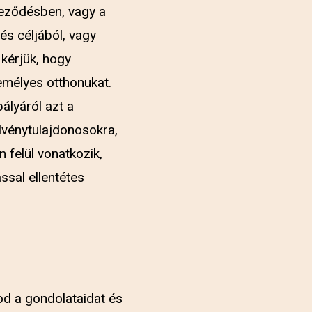
teződésben, vagy a
és céljából, vagy
kérjük, hogy
emélyes otthonukat.
ályáról azt a
elvénytulajdonosokra,
 felül vonatkozik,
sal ellentétes
od a gondolataidat és