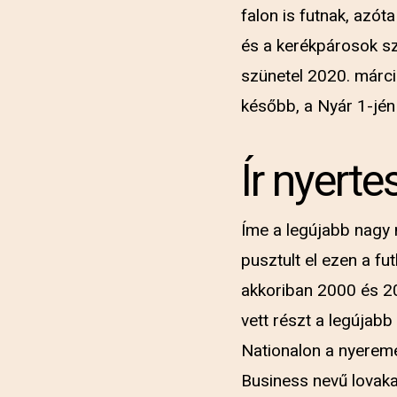
falon is futnak, azó
és a kerékpárosok sz
szünetel 2020. márciu
később, a Nyár 1-jén
Ír nyert
Íme a legújabb nagy 
pusztult el ezen a fu
akkoriban 2000 és 20
vett részt a legújab
Nationalon a nyeremé
Business nevű lovaka