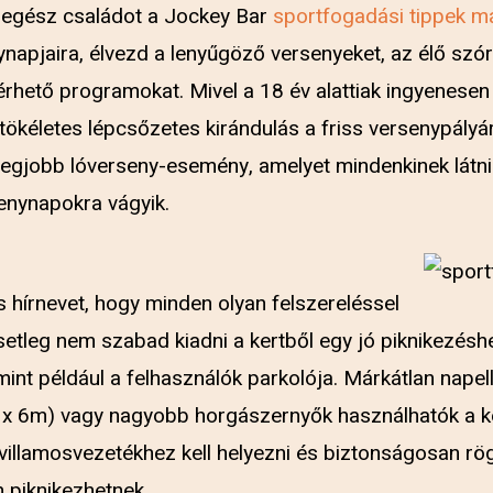
az egész családot a Jockey Bar
sportfogadási tippek m
napjaira, élvezd a lenyűgöző versenyeket, az élő szó
rhető programokat. Mivel a 18 év alattiak ingyenesen 
 tökéletes lépcsőzetes kirándulás a friss versenypályá
legjobb lóverseny-esemény, amelyet mindenkinek látnia
enynapokra vágyik.
s hírnevet, hogy minden olyan felszereléssel
setleg nem szabad kiadni a kertből egy jó piknikezés
 mint például a felhasználók parkolója. Márkátlan napel
 6m) vagy nagyobb horgászernyők használhatók a ker
 villamosvezetékhez kell helyezni és biztonságosan rö
n piknikezhetnek.