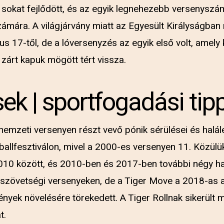
ta sokat fejlődött, és az egyik legnehezebb versenyszá
ámára. A világjárvány miatt az Egyesült Királyságban
s 17-től, de a lóversenyzés az egyik első volt, amely 
 zárt kapuk mögött tért vissza.
esek | sportfogadási ti
nemzeti versenyen részt vevő pónik sérülései és halále
tballfesztiválon, mivel a 2000-es versenyen 11. Közülük
10 között, és 2010-ben és 2017-ben további négy halá
b szövetségi versenyeken, de a Tiger Move a 2018-as a
nyek növelésére törekedett. A Tiger Rollnak sikerült 
t.