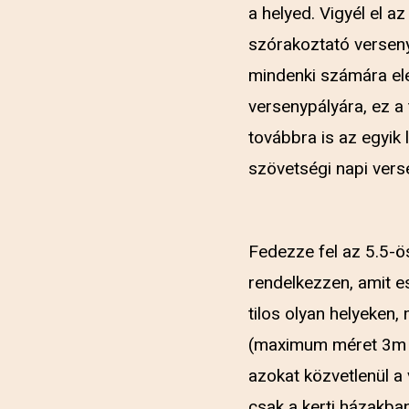
a helyed. Vigyél el 
szórakoztató verseny
mindenki számára elé
versenypályára, ez a
továbbra is az egyik 
szövetségi napi vers
Fedezze fel az 5.5-ö
rendelkezzen, amit e
tilos olyan helyeken,
(maximum méret 3m x
azokat közvetlenül a
csak a kerti házakba