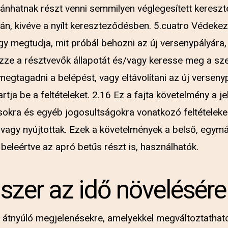
ánhatnak részt venni semmilyen véglegesített keresz
án, kivéve a nyílt kereszteződésben. 5.cuatro Védekez
y megtudja, mit próbál behozni az új versenypályára, 
zze a résztvevők állapotát és/vagy keresse meg a sz
egtagadni a belépést, vagy eltávolítani az új versenyp
artja be a feltételeket. 2.16 Ez a fajta követelmény a j
sokra és egyéb jogosultságokra vonatkozó feltételeken
agy nyújtottak. Ezek a követelmények a belső, egymás
, beleértve az apró betűs részt is, használhatók.
zer az idő növelésére
n átnyúló megjelenésekre, amelyekkel megváltoztathat