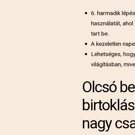
6. harmadik lépés
használatát, ahol
tart be.
A kezeletlen nape
Lehetséges, hogy 
világításban, miv
Olcsó be
birtoklá
nagy csa