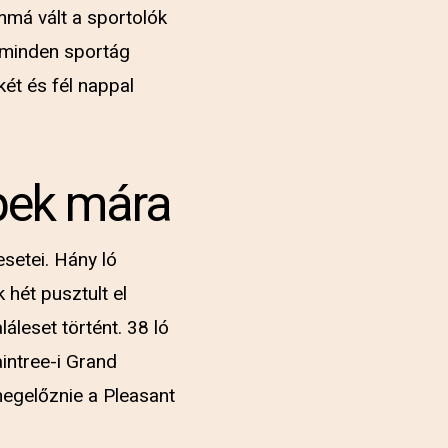
mmá vált a sportolók
 minden sportág
két és fél nappal
ppek mára
setei. Hány ló
 hét pusztult el
leset történt. 38 ló
intree-i Grand
megelőznie a Pleasant