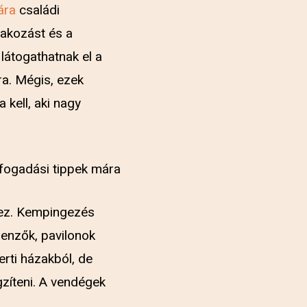
ára
családi
rakozást és a
látogathatnak el a
ra. Mégis, ezek
 kell, aki nagy
hez. Kempingezés
lenzők, pavilonok
ti házakból, de
gzíteni. A vendégek