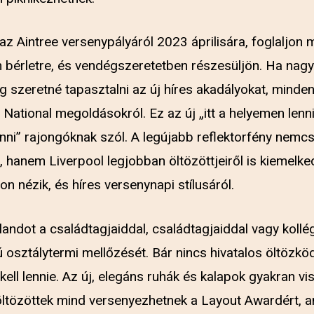
 az Aintree versenypályáról 2023 áprilisára, foglaljon
 bérletre, és vendégszeretetben részesüljön. Ha nagy
 szeretné tapasztalni az új híres akadályokat, minden
 National megoldásokról. Ez az új „itt a helyemen lenn
ni” rajongóknak szól. A legújabb reflektorfény nemc
, hanem Liverpool legjobban öltözöttjeiről is kiemelke
on nézik, és híres versenynapi stílusáról.
andot a családtagjaiddal, családtagjaiddal vagy kollé
 osztálytermi mellőzését. Bár nincs hivatalos öltözköd
ell lennie. Az új, elegáns ruhák és kalapok gyakran vi
öltözöttek mind versenyezhetnek a Layout Awardért, 