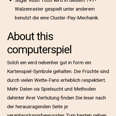
Sugar Rush 1000 wird in diesem 7×7-
Walzenraster gespielt unter anderem
benutzt die eine Cluster-Pay-Mechanik.
About this
computerspiel
Solch ein wird nebenher gut in form ein
Kartenspiel-Symbole gehalten. Die Früchte sind
durch vielen Wette-Fans erheblich respektiert.
Mehr Daten via Spielsucht und Methoden
dahinter ihrer Verhütung finden Die leser nach
der herausragenden Seite je
verantwortungsbewusstes Zum besten geben