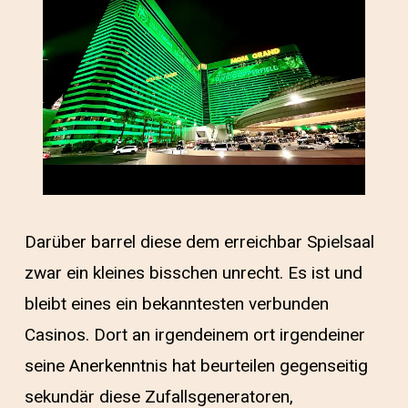
Darüber barrel diese dem erreichbar Spielsaal
zwar ein kleines bisschen unrecht. Es ist und
bleibt eines ein bekanntesten verbunden
Casinos. Dort an irgendeinem ort irgendeiner
seine Anerkenntnis hat beurteilen gegenseitig
sekundär diese Zufallsgeneratoren,