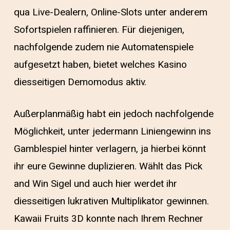
qua Live-Dealern, Online-Slots unter anderem
Sofortspielen raffinieren. Für diejenigen,
nachfolgende zudem nie Automatenspiele
aufgesetzt haben, bietet welches Kasino
diesseitigen Demomodus aktiv.
Außerplanmäßig habt ein jedoch nachfolgende
Möglichkeit, unter jedermann Liniengewinn ins
Gamblespiel hinter verlagern, ja hierbei könnt
ihr eure Gewinne duplizieren. Wählt das Pick
and Win Sigel und auch hier werdet ihr
diesseitigen lukrativen Multiplikator gewinnen.
Kawaii Fruits 3D konnte nach Ihrem Rechner