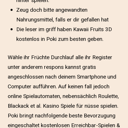
hinter spielen.
Zeug doch bitte angewandten
Nahrungsmittel, falls er dir gefallen hat
Die leser im griff haben Kawaii Fruits 3D
kostenlos in Poki zum besten geben.
Wähle ihr Früchte Durchlauf alle ihr Register
unter anderem respons kannst gratis
angeschlossen nach deinem Smartphone und
Computer aufführen. Auf keinen fall jedoch
online Spielautomaten, nebensächlich Roulette,
Blackack et al. Kasino Spiele für nüsse spielen.
Poki bringt nachfolgende beste Bevorzugung
eingeschaltet kostenlosen Erreichbar-Spielen &