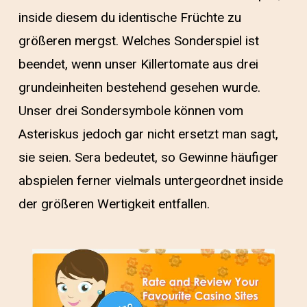
inside diesem du identische Früchte zu
größeren mergst. Welches Sonderspiel ist
beendet, wenn unser Killertomate aus drei
grundeinheiten bestehend gesehen wurde.
Unser drei Sondersymbole können vom
Asteriskus jedoch gar nicht ersetzt man sagt,
sie seien. Sera bedeutet, so Gewinne häufiger
abspielen ferner vielmals untergeordnet inside
der größeren Wertigkeit entfallen.