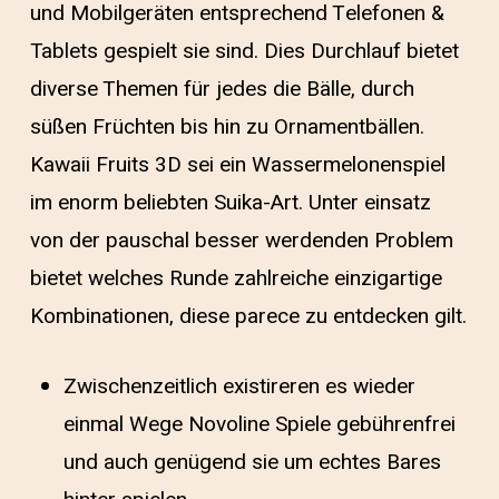
und Mobilgeräten entsprechend Telefonen &
Tablets gespielt sie sind. Dies Durchlauf bietet
diverse Themen für jedes die Bälle, durch
süßen Früchten bis hin zu Ornamentbällen.
Kawaii Fruits 3D sei ein Wassermelonenspiel
im enorm beliebten Suika-Art. Unter einsatz
von der pauschal besser werdenden Problem
bietet welches Runde zahlreiche einzigartige
Kombinationen, diese parece zu entdecken gilt.
Zwischenzeitlich existireren es wieder
einmal Wege Novoline Spiele gebührenfrei
und auch genügend sie um echtes Bares