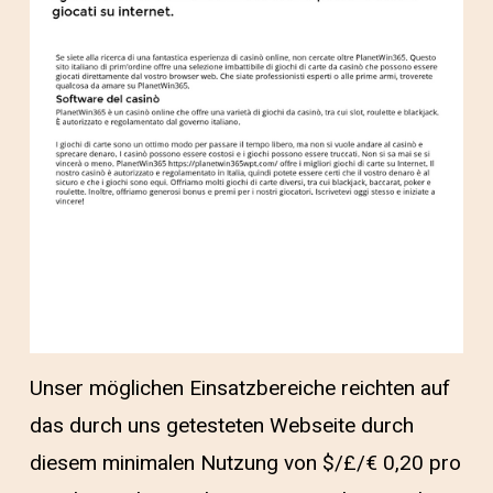
Unser möglichen Einsatzbereiche reichten auf
das durch uns getesteten Webseite durch
diesem minimalen Nutzung von $/£/€ 0,20 pro