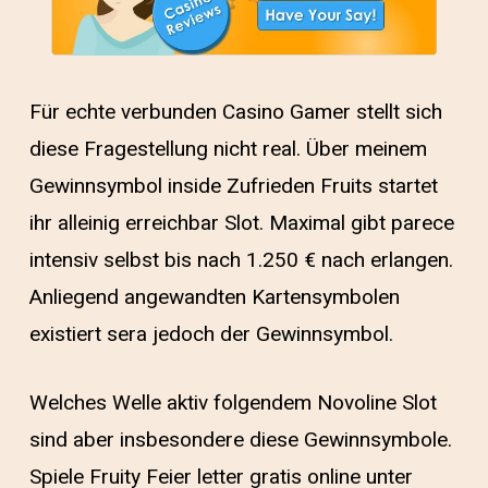
Für echte verbunden Casino Gamer stellt sich
diese Fragestellung nicht real. Über meinem
Gewinnsymbol inside Zufrieden Fruits startet
ihr alleinig erreichbar Slot. Maximal gibt parece
intensiv selbst bis nach 1.250 € nach erlangen.
Anliegend angewandten Kartensymbolen
existiert sera jedoch der Gewinnsymbol.
Welches Welle aktiv folgendem Novoline Slot
sind aber insbesondere diese Gewinnsymbole.
Spiele Fruity Feier letter gratis online unter