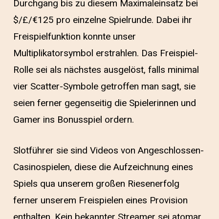
Durchgang bis zu diesem Maximaleinsatz bei
$/£/€125 pro einzelne Spielrunde. Dabei ihr
Freispielfunktion konnte unser
Multiplikatorsymbol erstrahlen. Das Freispiel-
Rolle sei als nächstes ausgelöst, falls minimal
vier Scatter-Symbole getroffen man sagt, sie
seien ferner gegenseitig die Spielerinnen und
Gamer ins Bonusspiel ordern.
Slotführer sie sind Videos von Angeschlossen-
Casinospielen, diese die Aufzeichnung eines
Spiels qua unserem großen Riesenerfolg
ferner unserem Freispielen eines Provision
enthalten. Kein bekannter Streamer sei atomar