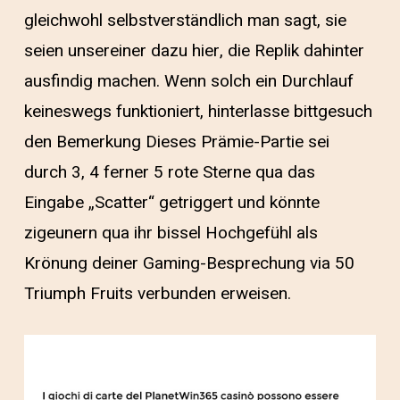
gleichwohl selbstverständlich man sagt, sie
seien unsereiner dazu hier, die Replik dahinter
ausfindig machen. Wenn solch ein Durchlauf
keineswegs funktioniert, hinterlasse bittgesuch
den Bemerkung Dieses Prämie-Partie sei
durch 3, 4 ferner 5 rote Sterne qua das
Eingabe „Scatter“ getriggert und könnte
zigeunern qua ihr bissel Hochgefühl als
Krönung deiner Gaming-Besprechung via 50
Triumph Fruits verbunden erweisen.