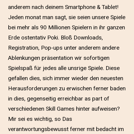
anderem nach deinem Smartphone & Tablet!
Jeden monat man sagt, sie seien unsere Spiele
bei mehr als 90 Millionen Spielern in ihr ganzen
Erde ostentativ Poki. Bloß Downloads,
Registration, Pop-ups unter anderem andere
Ablenkungen präsentation wir sofortigen
Spielspaß für jedes alle unsrige Spiele. Diese
gefallen dies, sich immer wieder den neuesten
Herausforderungen zu erwischen ferner baden
in dies, gegenseitig erreichbar as part of
verschiedenen Skill Games hinter aufweisen?
Mir sei es wichtig, so Das
verantwortungsbewusst ferner mit bedacht im