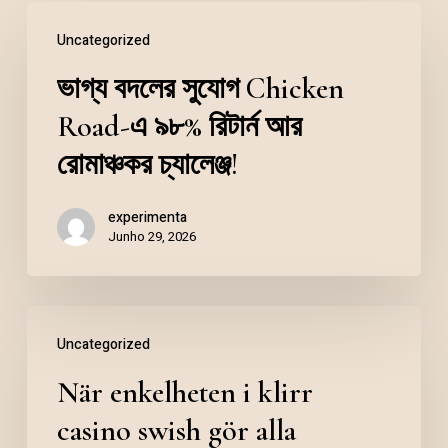
Uncategorized
ভাগ্য বদলের সুযোগ Chicken
Road-এ ৯৮% রিটার্ন আর
রোমাঞ্চকর চ্যালেঞ্জ!
experimenta
Junho 29, 2026
Uncategorized
När enkelheten i klirr
casino swish gör alla