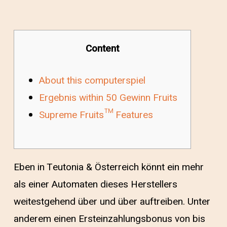
Content
About this computerspiel
Ergebnis within 50 Gewinn Fruits
Supreme Fruits™ Features
Eben in Teutonia & Österreich könnt ein mehr
als einer Automaten dieses Herstellers
weitestgehend über und über auftreiben. Unter
anderem einen Ersteinzahlungsbonus von bis