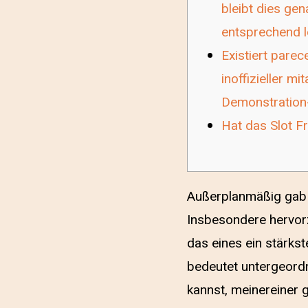
bleibt dies gen
entsprechend l
Existiert parece
inoffizieller mi
Demonstratio
Hat das Slot Fr
Außerplanmäßig gab p
Insbesondere hervorz
das eines ein stärks
bedeutet untergeord
kannst, meinereiner g