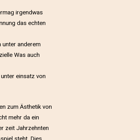
vermag irgendwas
annung das echten
n unter anderem
zielle Was auch
unter einsatz von
hen zum Ästhetik von
cht mehr da ein
er zeit Jahrzehnten
spiel steht. Dies