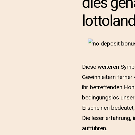
dies gen
lottolan
Diese weiteren Symbo
Gewinnleitern ferner
ihr betreffenden Hohe
bedingungslos unser
Erscheinen bedeutet,
Die leser erfahrung,
aufführen.