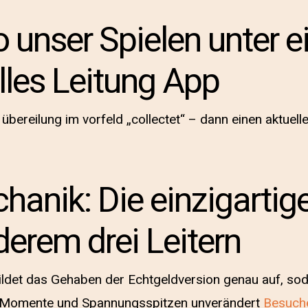
o unser Spielen unter e
Alles Leitung App
 übereilung im vorfeld „collectet“ – dann einen aktue
hanik: Die einzigartig
derem drei Leitern
ldet das Gehaben der Echtgeldversion genau auf, sod
t-Momente und Spannungsspitzen unverändert
Besuche