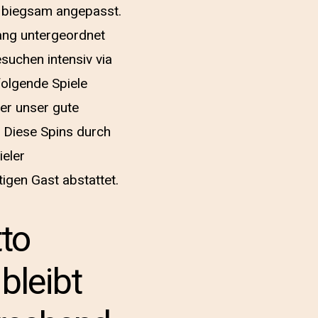
ch biegsam angepasst.
ang untergeordnet
suchen intensiv via
olgende Spiele
er unser gute
k. Diese Spins durch
ieler
tigen Gast abstattet.
tto
bleibt