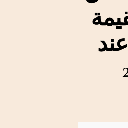
قيمة
 عند