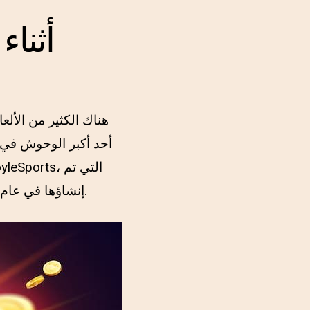
هناك الكثير من الألع
أحد أكبر الوحوش في م
إنشاؤها في عام 1982 بفضل جون بويل، أصبحت الآن من أبرز المحترفين في عالم اللعب الأيرلندي.