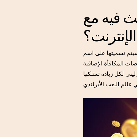
Netelle أثناء
الإنترنت؟
 سيتم تسميتها على اسم
ضات المكافأة الإضافية
 إسترليني لكل زيادة تمتلكها Acca. BoyleSports، التي تم