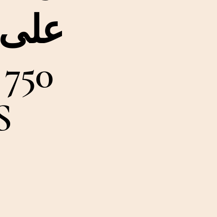
على م
0
التس