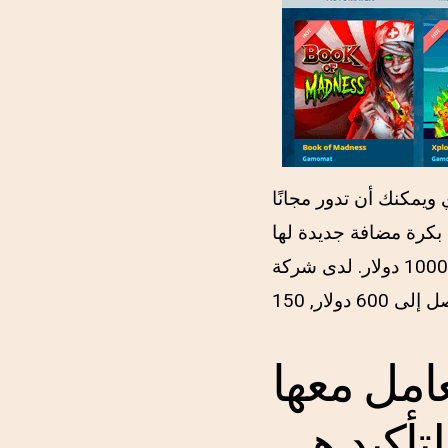
 بكرة مضافة جديدة لها
بدلات إيداع تصل إلى 100000 دولار. لدى شركة Oshi Gambling حافز رائع للدعوة – ​​مكافأة رائعة بنسبة
عامل معها