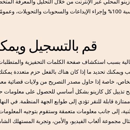
زينو المحلي عبر الإنترنت من خلال التحليل والمعرفة المت
منطقتك قانونيًا بنسبة 100% وإجراء الإيداعات والسحوبات والتحويلات، 
قم بالتسجيل ويمكنك
تالية بسبب استكشاف صفحة الكلمات التحفيزية والمتطلبات ا
ب ويمكنك تحديد ما إذا كان هناك بالفعل حزم متعددة يمكنك ا
خاص، خاصة إذا حاول مصدر التصريح من ولايات قضائية معر
صفح تذييل كل كازينو بشكل أساسي للحصول على معلومات حو
تازة قابلة للنقر تؤدي إلى طوابع الجهة المنظمة. في النهاية
النية، إلى جانب معلومات متعمقة وستقوم بتوجيه المعلوم