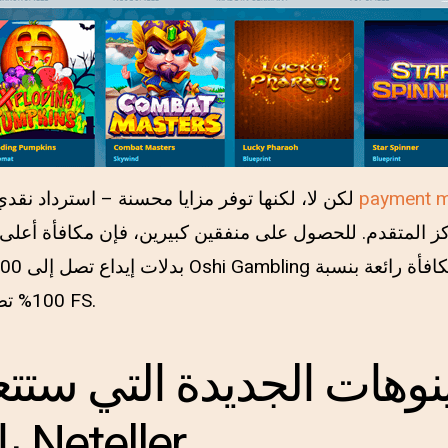
payment m
لكن لا، لكنها توفر مزايا محسنة – استرداد نقدي ويمكنك أن تدور مجانًا
ركز المتقدم. للحصول على منفقين كبيرين، فإن مكافأة أعلى
100% تصل إلى 600 دولار, 150 FS.
ينوهات الجديدة التي ستت
بالتأكيد هي Neteller