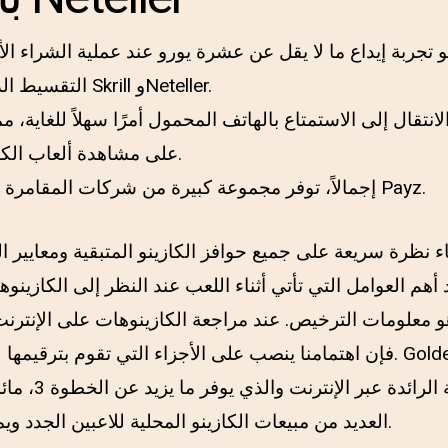
 تجربة إيداع ما لا يقل عن عشرة يورو عند عملية الشراء ال
التقسيط الذي تختاره، باستثناء Skrill وNeteller.
انتقال إلى الاستمتاع بالهاتف المحمول أمرًا سهلاً للغاية، 
على مشاهدة ألعاب الكازينو المفضلة لديك.
إجمالاً، توفر مجموعة كبيرة من شركات المقامرة الأخرى خيار إرسال Payz.
اء نظرة سريعة على جميع حوافز الكازينو المتبقية ومعايير
 أهم العوامل التي تأتي أثناء اللعب عند النظر إلى الكازين
هو معلومات الترخيص. عند مراجعة الكازينوهات على الإنترنت 
فإن اهتمامنا ينصب على الأجزاء التي تقوم بترقيمها للمستخدمين ا
الكازينوهات الأست
العديد من مبيعات الكازينو المحلية للاعبين الجدد ويمكنك العودة للمحترفين.