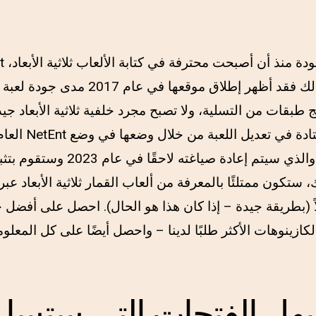
ومع ذلك فقد أظهر إطلاق موقعها في ع
ج طبقات من التسلية، ولا تصبح مجرد خلفية ثلاثية الأبعاد جيد
العام الماضي، ق
ثلاثي الأبعاد، والذي سيتم إعادة 
، ستكون ممتلئًا بالمعرفة من ألعاب القمار ثلاثية الأبعاد عبر
اً (بطريقة جيدة – إذا كان هذا هو الحال). احصل على أفضل ح
2 خلال الكازينوهات الأكثر طلبًا لدينا – واحصل أيضًا على كل المع
هل الفتحات التي ستسا