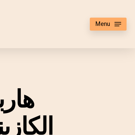
Menu
هارب
الكازين