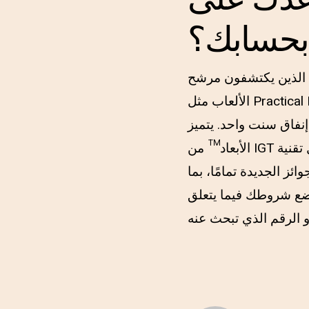
 بحسابك؟
ح “Game Provider”، يمكنك تحديد مجموعة من أفضل منشئي
الألعاب مثل Practical Enjoy وPlay’n Wade وNetEnt وغير ذلك الكثير. بالإضافة إلى ذلك، فبدلاً من آلات
ر مجانًا بنسبة 100%، بدلاً من إنفاق سنت واحد. يتميز Sphinx ثلاثي
الأبعاد™ من IGT بالبرودة الغامضة – بفضل تقنية Tru3D™ الجديدة المذهلة. أدوات التحكم في آلات تحديد
ئز الجديدة تمامًا، بما
. ضع شروطك فيما يتعلق