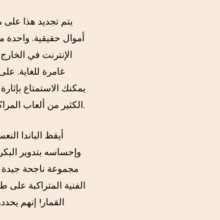
يتم تجديد هذا على م
أموال حقيقية. واحدة من
الإنترنت في الخارج. 
غامرة للغاية. على 
يمكنك الاستمتاع بإثارة
الكثير من ألعاب المراكز المجانية المتاحة للمتعة، فقد يكون من الصعب اختيار اللعبة التي ستلعبها بالتأكيد.
أيقظ الباندا الن
وإحساسه بتدوير البكرا
مجموعة ناجحة جيدة أ
الفنية المتراكبة على 
القمار! إنهم يحدد