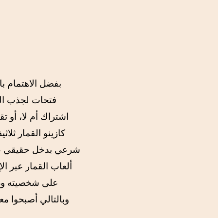
بفضل الاهتمام با
فتحات لجذب الم
اشتراك أم لا، أو ت
كازينو القمار ثلاث
شرعي بدخل حقيقي عندما يتجاوز عمرك 18 عامًا و
ألعاب القمار عبر ال
على شخصيته ودقت
وبالتالي أصبحوا مع