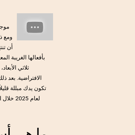
أن تنت
الافتراضية. بعد ذلك
تكون يدك مبللة قليل
لعام 025
ما هي أس