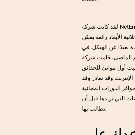
لقد كانت شركة NetEnt موجودة منذ أن أصبحت محترفة في كتابة الألعاب ثلاثية الأبعاد،
ام 2017 مدى جودة لعبة ثلاثية الأبعاد رائعة يمكن
ة بعيدًا عن الهيكل. في
امت شركة NetEnt بأفعالها الغريبة المعتادة في تعديل اللعبة من خلال وضعها في وضع
صياغته لاحقًا في عام 2023 وستقوم بتثبيت أول موانئ للحقائق
 الإنترنت وقد تغادر وقد
وافز الدورات المجانية
لومات التي تريدها قبل أن
تطالب بها.
عدك على