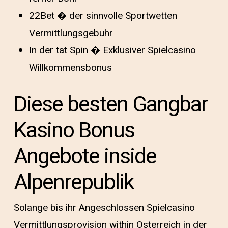
22Bet � der sinnvolle Sportwetten
Vermittlungsgebuhr
In der tat Spin � Exklusiver Spielcasino
Willkommensbonus
Diese besten Gangbar
Kasino Bonus
Angebote inside
Alpenrepublik
Solange bis ihr Angeschlossen Spielcasino
Vermittlungsprovision within Osterreich in der