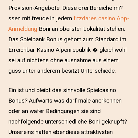
Provision-Angebote: Diese drei Bereiche mi?
ssen mit freude in jedem
fitzdares casino App-
Anmeldung
Boni an oberster Lokalitat stehen.
Das Spielbank Bonus gehort zum Standard im
Erreichbar Kasino Alpenrepublik � gleichwohl
sei auf nichtens ohne ausnahme aus einem
guss unter anderem besitzt Unterschiede.
Ein ist und bleibt das sinnvolle Spielcasino
Bonus? Aufwarts was darf male anerkennen
oder an wafer Bedingungen sie sind
nachfolgende unterschiedliche Boni geknupft?
Unsereins hatten ebendiese attraktivsten