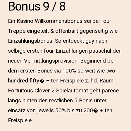
Bonus 9 / 8
Ein Kasino Willkommensbonus sei bei four
Treppe eingeteilt & offenbart gegenseitig wie
Einzahlungsbonus. So entdeckt guy nach
selbige ersten four Einzahlungen pauschal den
neuen Vermittlungsprovision. Beginnend bei
dem ersten Bonus via 100% so weit wie two
hundred fifty� + ten Freispiele z. hd. Raum
Fortuitous Clover 2 Spielautomat geht parece
langs hinten den restlichen 5 Bonis unter
einsatz von jeweils 50% bis zu 200� + ten
Freispiele.