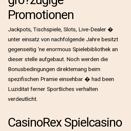
gro?zugige
Promotionen
Jackpots, Tischspiele, Slots, Live-Dealer �
unter einsatz von nachfolgende Jahre besitzt
gegenseitig ‘ne enormous Spielebibliothek an
dieser stelle aufgebaut. Noch werden die
Bonusbedingungen direktemang beim
spezifischen Pramie einsehbar � had been
Luziditat ferner Sportliches verhalten
verdeutlicht.
CasinoRex Spielcasino