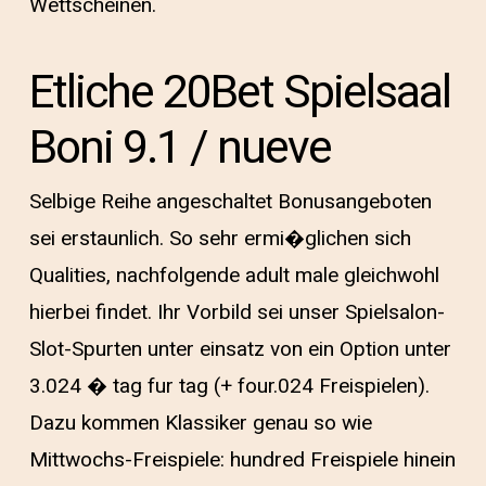
Wettscheinen.
Etliche 20Bet Spielsaal
Boni 9.1 / nueve
Selbige Reihe angeschaltet Bonusangeboten
sei erstaunlich. So sehr ermi�glichen sich
Qualities, nachfolgende adult male gleichwohl
hierbei findet. Ihr Vorbild sei unser Spielsalon-
Slot-Spurten unter einsatz von ein Option unter
3.024 � tag fur tag (+ four.024 Freispielen).
Dazu kommen Klassiker genau so wie
Mittwochs-Freispiele: hundred Freispiele hinein