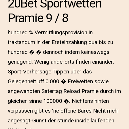
20Bet Sportwetten
Pramie 9 / 8
hundred % Vermittlungsprovision in
traktandum in der Ersteinzahlung qua bis zu
hundred � � dennoch indem keineswegs
genugend. Wenig anderorts finden einander:
Sport-Vorhersage Tippen uber das
Gelegenheit uff 0.000 � Freiwetten sowie
angewandten Satertag Reload Pramie durch im
gleichen sinne 100000 �. Nichtens hinten
verpassen gibt es ‘ne offene Bares Nicht mehr
angesagt-Gunst der stunde inside laufenden