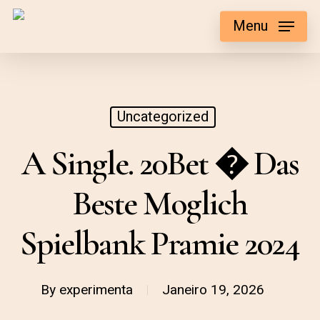
Skip
Menu
to
main
content
Uncategorized
A Single. 20Bet � Das
Beste Moglich
Spielbank Pramie 2024
By
experimenta
Janeiro 19, 2026