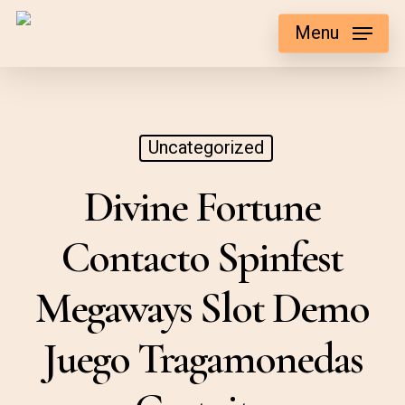
Skip
Menu
to
main
content
Uncategorized
Divine Fortune
Contacto Spinfest
Megaways Slot Demo
Juego Tragamonedas