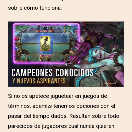
sobre cómo funciona.
Si no os apetece juguetear en juegos de
términos, ademí¡s tenemos opciones con el
pasar del tiempo dados. Resultan sobre todo
parecidos de jugadores cual nunca quieren