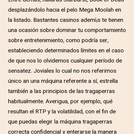
desplazándolo hacia el pelo Mega Moolah en
la listado. Bastantes casinos ademí¡s te tienen
una ocasión sobre dominar tu comportamiento
sobre entretenimiento, como podrí­a ser,
estableciendo determinados límites en el caso
de que nos lo olvidemos cualquier período de
sensatez. Joviales lo cual no nos referimos
único an una máquina referente a sí, estrella
también a las principios de las tragaperras
habitualmente. Averigua, por ejemplo, qué
resultan el RTP y la volatilidad, con el fin de
que puedas elegir la máquina tragaperras
correcta confidencial y enterarse la manera