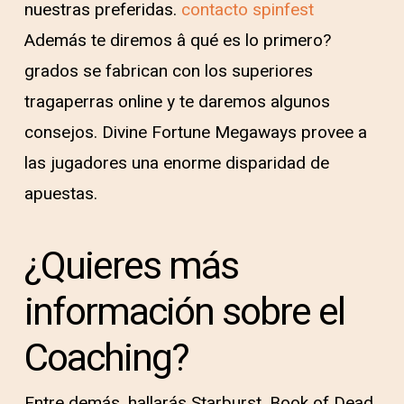
nuestras preferidas.
contacto spinfest
Además te diremos â qué es lo primero?
grados se fabrican con los superiores
tragaperras online y te daremos algunos
consejos. Divine Fortune Megaways provee a
las jugadores una enorme disparidad de
apuestas.
¿Quieres más
información sobre el
Coaching?
Entre demás, hallarás Starburst, Book of Dead