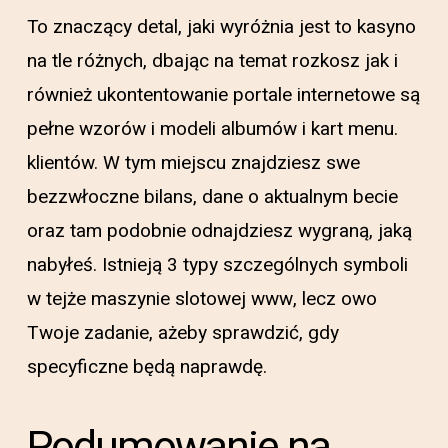
To znaczący detal, jaki wyróżnia jest to kasyno
na tle różnych, dbając na temat rozkosz jak i
również ukontentowanie portale internetowe są
pełne wzorów i modeli albumów i kart menu.
klientów. W tym miejscu znajdziesz swe
bezzwłoczne bilans, dane o aktualnym becie
oraz tam podobnie odnajdziesz wygraną, jaką
nabyłeś. Istnieją 3 typy szczególnych symboli
w tejże maszynie slotowej www, lecz owo
Twoje zadanie, ażeby sprawdzić, gdy
specyficzne będą naprawdę.
Podumowanie na