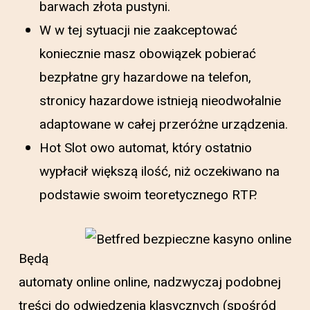
barwach złota pustyni.
W w tej sytuacji nie zaakceptować
koniecznie masz obowiązek pobierać
bezpłatne gry hazardowe na telefon,
stronicy hazardowe istnieją nieodwołalnie
adaptowane w całej przeróżne urządzenia.
Hot Slot owo automat, który ostatnio
wypłacił większą ilość, niż oczekiwano na
podstawie swoim teoretycznego RTP.
Będą
automaty online online, nadzwyczaj podobnej
treści do odwiedzenia klasycznych (spośród