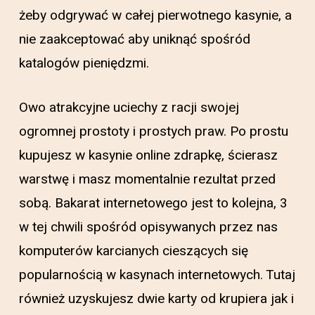
żeby odgrywać w całej pierwotnego kasynie, a
nie zaakceptować aby uniknąć spośród
katalogów pieniędzmi.
Owo atrakcyjne uciechy z racji swojej
ogromnej prostoty i prostych praw. Po prostu
kupujesz w kasynie online zdrapkę, ścierasz
warstwę i masz momentalnie rezultat przed
sobą. Bakarat internetowego jest to kolejna, 3
w tej chwili spośród opisywanych przez nas
komputerów karcianych cieszących się
popularnością w kasynach internetowych. Tutaj
również uzyskujesz dwie karty od krupiera jak i