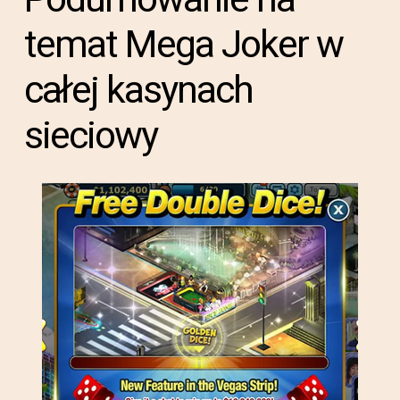
temat Mega Joker w
całej kasynach
sieciowy