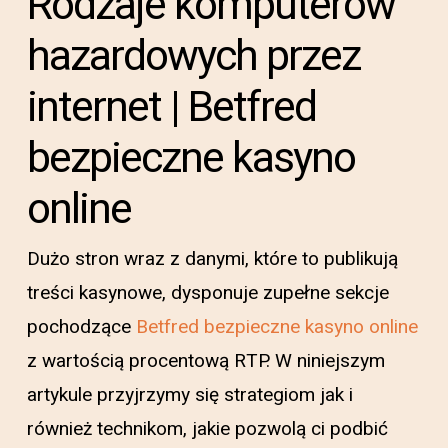
Rodzaje komputerów
hazardowych przez
internet | Betfred
bezpieczne kasyno
online
Dużo stron wraz z danymi, które to publikują
treści kasynowe, dysponuje zupełne sekcje
pochodzące
Betfred bezpieczne kasyno online
z wartością procentową RTP. W niniejszym
artykule przyjrzymy się strategiom jak i
również technikom, jakie pozwolą ci podbić