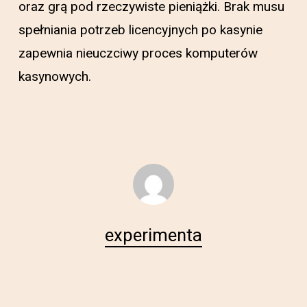
oraz grą pod rzeczywiste pieniążki. Brak musu
spełniania potrzeb licencyjnych po kasynie
zapewnia nieuczciwy proces komputerów
kasynowych.
experimenta