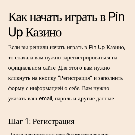
Как начать играть в Pin
Up Казино
Если вы решили начать играть в Pin Up Казино,
то сначала вам нужно зарегистрироваться на
официальном сайте. Для этого вам нужно
кликнуть на кнопку “Регистрация” и заполнить
форму с информацией о себе. Вам нужно
указать ваш email, пароль и другие данные.
Шаг 1: Регистрация
После регистрации вам будет отправлено