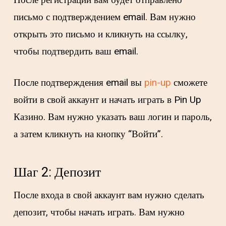
письмо с подтверждением email. Вам нужно
открыть это письмо и кликнуть на ссылку,
чтобы подтвердить ваш email.
После подтверждения email вы
pin-up
сможете
войти в свой аккаунт и начать играть в Pin Up
Казино. Вам нужно указать ваш логин и пароль,
а затем кликнуть на кнопку “Войти”.
Шаг 2: Депозит
После входа в свой аккаунт вам нужно сделать
депозит, чтобы начать играть. Вам нужно