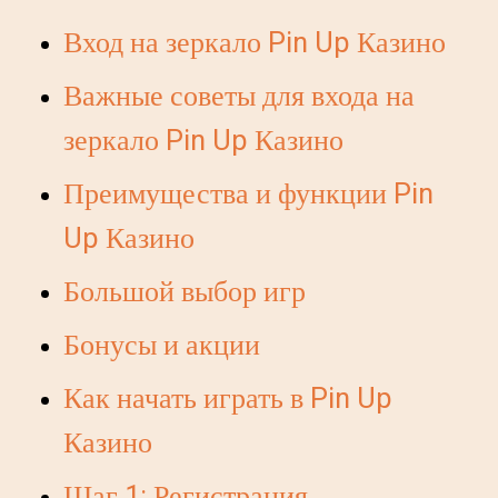
Вход на зеркало Pin Up Казино
Важные советы для входа на
зеркало Pin Up Казино
Преимущества и функции Pin
Up Казино
Большой выбор игр
Бонусы и акции
Как начать играть в Pin Up
Казино
Шаг 1: Регистрация