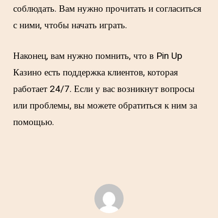
соблюдать. Вам нужно прочитать и согласиться
с ними, чтобы начать играть.
Наконец, вам нужно помнить, что в Pin Up
Казино есть поддержка клиентов, которая
работает 24/7. Если у вас возникнут вопросы
или проблемы, вы можете обратиться к ним за
помощью.