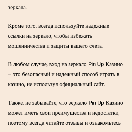
зеркала.
Кроме того, всегда используйте надежные
ссылки на зеркало, чтобы избежать
мошенничества и защиты вашего счета.
В любом случае, вход на зеркало Pin Up Казино
– это безопасный и надежный способ играть в
казино, не используя официальный сайт.
Также, не забывайте, что зеркало Pin Up Казино
может иметь свои преимущества и недостатки,
поэтому всегда читайте отзывы и ознакомьтесь