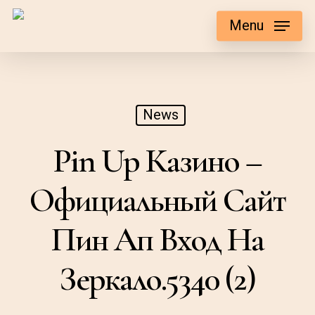
Skip
Menu
to
main
content
News
Pin Up Казино –
Официальный Сайт
Пин Ап Вход На
Зеркало.5340 (2)