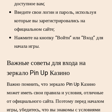
доступное вам;
Введите свои логин и пароль, используя
которые вы зарегистрировались на
официальном сайте;
Нажмите на кнопку “Войти” или “Вход” для
начала игры.
Важные советы для входа на
зеркало Pin Up Казино
Важно помнить, что зеркало Pin Up Казино
может иметь свои правила и условия, отличные
от официального сайта. Поэтому перед началом
игры, убедитесь, что вы знакомы с условиями