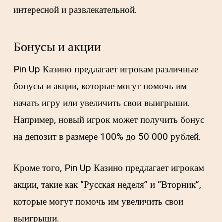
интересной и развлекательной.
Бонусы и акции
Pin Up Казино предлагает игрокам различные
бонусы и акции, которые могут помочь им
начать игру или увеличить свои выигрыши.
Например, новый игрок может получить бонус
на депозит в размере 100% до 50 000 рублей.
Кроме того, Pin Up Казино предлагает игрокам
акции, такие как “Русская неделя” и “Вторник”,
которые могут помочь им увеличить свои
выигрыши.