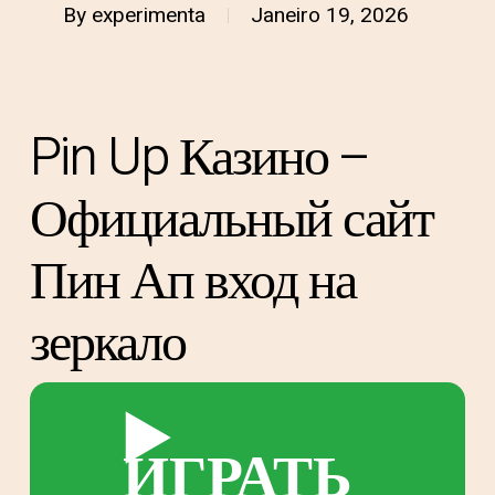
By
experimenta
Janeiro 19, 2026
Pin Up Казино –
Официальный сайт
Пин Ап вход на
зеркало
▶️
ИГРАТЬ