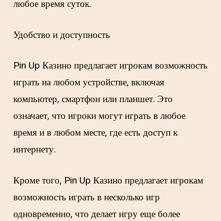
любое время суток.
Удобство и доступность
Pin Up Казино предлагает игрокам возможность
играть на любом устройстве, включая
компьютер, смартфон или планшет. Это
означает, что игроки могут играть в любое
время и в любом месте, где есть доступ к
интернету.
Кроме того, Pin Up Казино предлагает игрокам
возможность играть в несколько игр
одновременно, что делает игру еще более