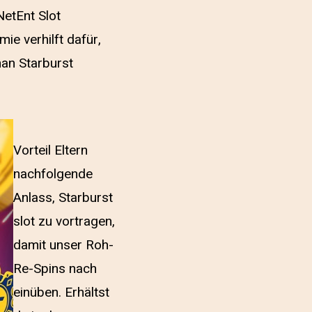
NetEnt Slot
ie verhilft dafür,
man Starburst
Vorteil Eltern
nachfolgende
Anlass, Starburst
slot zu vortragen,
damit unser Roh-
Re-Spins nach
einüben. Erhältst