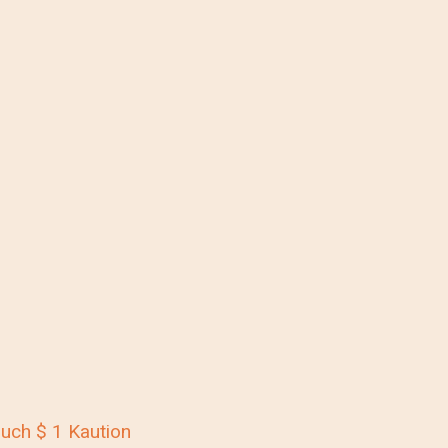
uch $ 1 Kaution