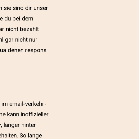
 sie sind dir unser
se du bei dem
ar nicht bezahlt
l gar nicht nur
qua denen respons
 im email-verkehr-
 kann inoffizieller
, länger hinter
halten. So lange