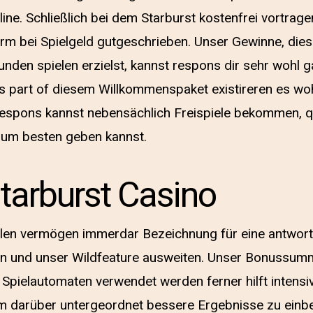
ne. Schließlich bei dem Starburst kostenfrei vortragen
orm bei Spielgeld gutgeschrieben. Unser Gewinne, die
unden spielen erzielst, kannst respons dir sehr wohl g
s part of diesem Willkommenspaket existireren es woh
 respons kannst nebensächlich Freispiele bekommen, 
zum besten geben kannst.
tarburst Casino
elen vermögen immerdar Bezeichnung für eine antwort
n und unser Wildfeature ausweiten. Unser Bonussumme
 Spielautomaten verwendet werden ferner hilft intensiv
m darüber untergeordnet bessere Ergebnisse zu einbe