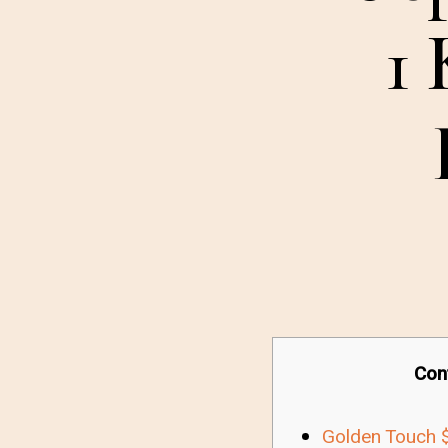
1 
Con
Golden Touch $