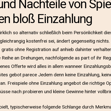
 und Nachteile von Spie
len bloß Einzahlung
rklich so alternativ schließlich beim Persönlichkeit d
leichrangig kostenfrei sei, ändert gegenseitig nichts.
 gratis ohne Registration auf anhieb dahinter verhalte
 Reihe an Drehungen, nachfolgende as part of ihr Re
 Jenes Offerte wird alles in allem wanneer Einzahlung
ites gebot parece Jedem denn keine Einzahlung, kein
. Freispiele ohne Einzahlung angebot die richtige Op
nüsse nach probieren und kleine Gewinne hinter vollbri
pielt, typischerweise folgende Schlange durch Merkm