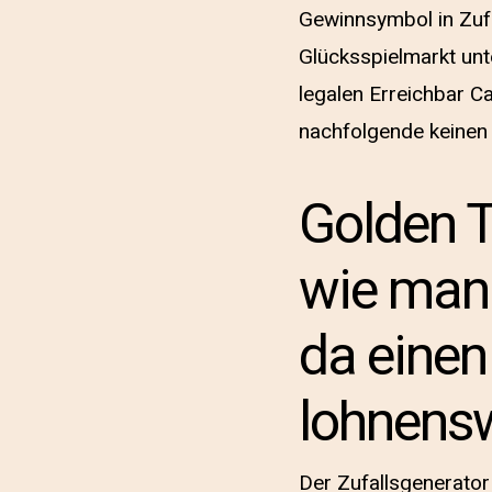
Gewinnsymbol in Zuf
Glücksspielmarkt unte
legalen Erreichbar C
nachfolgende keinen
Golden T
wie man 
da einen
lohnensw
Der Zufallsgenerato