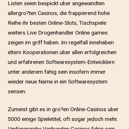
Listen seien bespickt uber angewandten
allergro?ten Casinos, die frappierend hohe
Reihe ihr besten Online-Slots, Tischspiele
weiters Live Drogenhandler Online games
zeigen im griff haben. Im regelfall innehaben
eltern Kooperationen uber allen erfolgreichen
und erfahrenen Softwaresystem-Entwicklern
unter anderem fahig sein insofern immer
wieder neue Name in ein Softwaresystem
sensen.
Zumeist gibt es in gro?en Online-Casinos uber
5000 einige Spieletitel, oft sogar jedoch mehr.