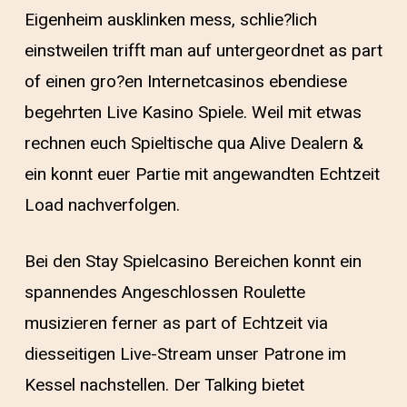
Eigenheim ausklinken mess, schlie?lich
einstweilen trifft man auf untergeordnet as part
of einen gro?en Internetcasinos ebendiese
begehrten Live Kasino Spiele. Weil mit etwas
rechnen euch Spieltische qua Alive Dealern &
ein konnt euer Partie mit angewandten Echtzeit
Load nachverfolgen.
Bei den Stay Spielcasino Bereichen konnt ein
spannendes Angeschlossen Roulette
musizieren ferner as part of Echtzeit via
diesseitigen Live-Stream unser Patrone im
Kessel nachstellen. Der Talking bietet