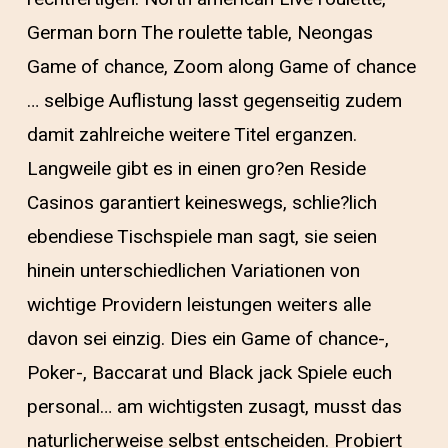
German born The roulette table, Neongas
Game of chance, Zoom along Game of chance
… selbige Auflistung lasst gegenseitig zudem
damit zahlreiche weitere Titel erganzen.
Langweile gibt es in einen gro?en Reside
Casinos garantiert keineswegs, schlie?lich
ebendiese Tischspiele man sagt, sie seien
hinein unterschiedlichen Variationen von
wichtige Providern leistungen weiters alle
davon sei einzig. Dies ein Game of chance-,
Poker-, Baccarat und Black jack Spiele euch
personal… am wichtigsten zusagt, musst das
naturlicherweise selbst entscheiden. Probiert