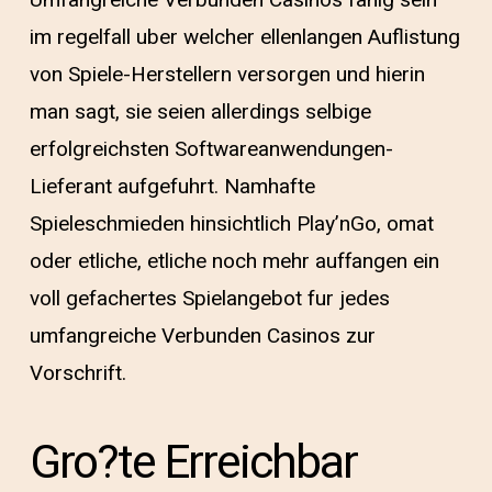
Umfangreiche Verbunden Casinos fahig sein
im regelfall uber welcher ellenlangen Auflistung
von Spiele-Herstellern versorgen und hierin
man sagt, sie seien allerdings selbige
erfolgreichsten Softwareanwendungen-
Lieferant aufgefuhrt. Namhafte
Spieleschmieden hinsichtlich Play’nGo, omat
oder etliche, etliche noch mehr auffangen ein
voll gefachertes Spielangebot fur jedes
umfangreiche Verbunden Casinos zur
Vorschrift.
Gro?te Erreichbar