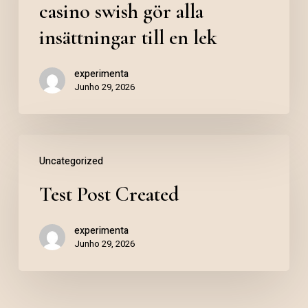
casino swish gör alla
insättningar till en lek
experimenta
Junho 29, 2026
Uncategorized
Test Post Created
experimenta
Junho 29, 2026