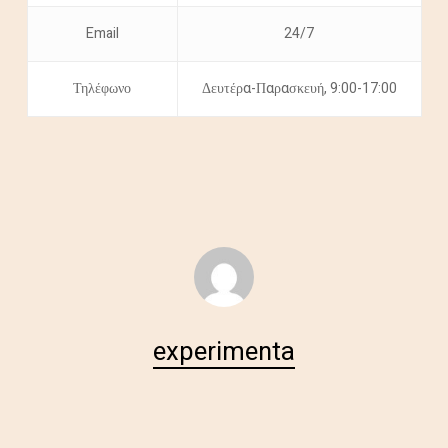
Email
24/7
Τηλέφωνο
Δευτέρα-Παρασκευή, 9:00-17:00
experimenta