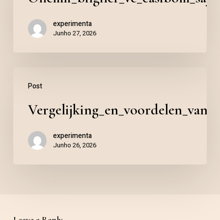
experimenta
Junho 27, 2026
Post
Vergelijking_en_voordelen_van_
experimenta
Junho 26, 2026
Leave a Reply