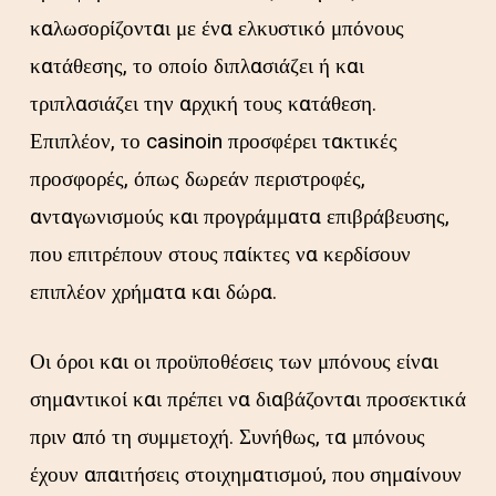
καλωσορίζονται με ένα ελκυστικό μπόνους
κατάθεσης, το οποίο διπλασιάζει ή και
τριπλασιάζει την αρχική τους κατάθεση.
Επιπλέον, το casinoin προσφέρει τακτικές
προσφορές, όπως δωρεάν περιστροφές,
ανταγωνισμούς και προγράμματα επιβράβευσης,
που επιτρέπουν στους παίκτες να κερδίσουν
επιπλέον χρήματα και δώρα.
Οι όροι και οι προϋποθέσεις των μπόνους είναι
σημαντικοί και πρέπει να διαβάζονται προσεκτικά
πριν από τη συμμετοχή. Συνήθως, τα μπόνους
έχουν απαιτήσεις στοιχηματισμού, που σημαίνουν