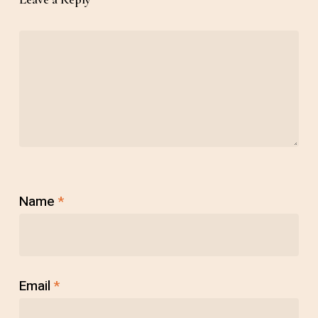
Name
*
Email
*