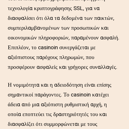
τεχνολογία κρυπτογράφησης SSL, για να
διασφαλίσει ότι όλα τα δεδομένα των παικτών,
συμπεριλαμβανομένων των προσωπικών και
οικονομικών πληροφοριών, παραμένουν ασφαλή.
Επιπλέον, το casinoin συνεργάζεται με
αξιόπιστους παρόχους πληρωμών, που
προσφέρουν ασφαλείς και γρήγορες συναλλαγές.
Η νομιμότητα και η αδειοδότηση είναι επίσης
σημαντικοί παράγοντες. Το casinoin κατέχει
άδεια από μια αξιόπιστη ρυθμιστική αρχή, η
οποία εποπτεύει τις δραστηριότητές του και
διασφαλίζει ότι συμμορφώνεται με τους