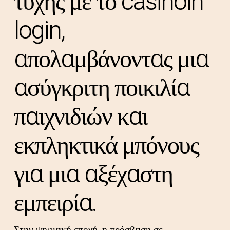
τύχης με το casinoin
login,
απολαμβάνοντας μια
ασύγκριτη ποικιλία
παιχνιδιών και
εκπληκτικά μπόνους
για μια αξέχαστη
εμπειρία.
Στην ψηφιακή εποχή, η πρόσβαση σε