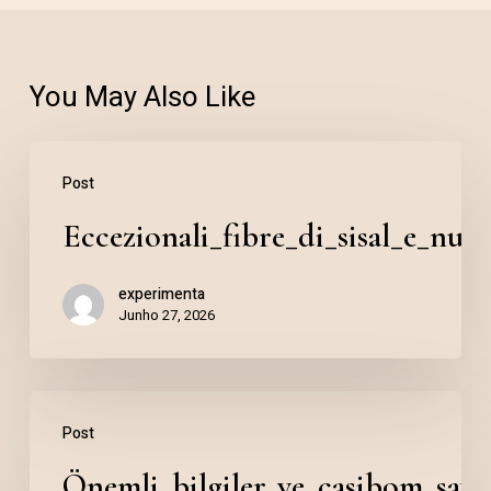
You May Also Like
Post
Eccezionali_fibre_di_sisal_e_nu
experimenta
Junho 27, 2026
Post
Önemli_bilgiler_ve_casibom_sayesi