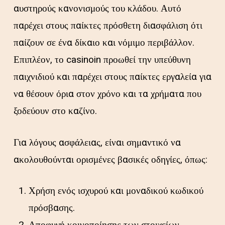
αυστηρούς κανονισμούς του κλάδου. Αυτό
παρέχει στους παίκτες πρόσθετη διασφάλιση ότι
παίζουν σε ένα δίκαιο και νόμιμο περιβάλλον.
Επιπλέον, το casinoin προωθεί την υπεύθυνη
παιχνιδιού και παρέχει στους παίκτες εργαλεία για
να θέσουν όρια στον χρόνο και τα χρήματα που
ξοδεύουν στο καζίνο.
Για λόγους ασφάλειας, είναι σημαντικό να
ακολουθούνται ορισμένες βασικές οδηγίες, όπως:
Χρήση ενός ισχυρού και μοναδικού κωδικού
πρόσβασης.