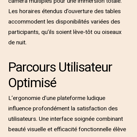
caméra multiples pour une immersion totale.
Les horaires étendus d’ouverture des tables
accommodent les disponibilités variées des
participants, qu’ils soient lève-tôt ou oiseaux
de nuit.
Parcours Utilisateur
Optimisé
L’ergonomie d’une plateforme ludique
influence profondément la satisfaction des
utilisateurs. Une interface soignée combinant
beauté visuelle et efficacité fonctionnelle élève