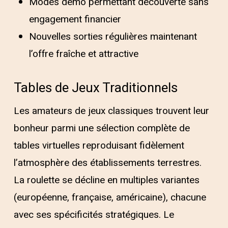
Modes démo permettant découverte sans
engagement financier
Nouvelles sorties régulières maintenant
l’offre fraîche et attractive
Tables de Jeux Traditionnels
Les amateurs de jeux classiques trouvent leur
bonheur parmi une sélection complète de
tables virtuelles reproduisant fidèlement
l’atmosphère des établissements terrestres.
La roulette se décline en multiples variantes
(européenne, française, américaine), chacune
avec ses spécificités stratégiques. Le