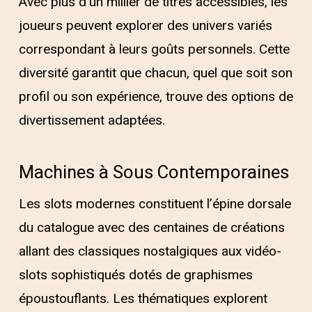
Avec plus d’un millier de titres accessibles, les
joueurs peuvent explorer des univers variés
correspondant à leurs goûts personnels. Cette
diversité garantit que chacun, quel que soit son
profil ou son expérience, trouve des options de
divertissement adaptées.
Machines à Sous Contemporaines
Les slots modernes constituent l’épine dorsale
du catalogue avec des centaines de créations
allant des classiques nostalgiques aux vidéo-
slots sophistiqués dotés de graphismes
époustouflants. Les thématiques explorent