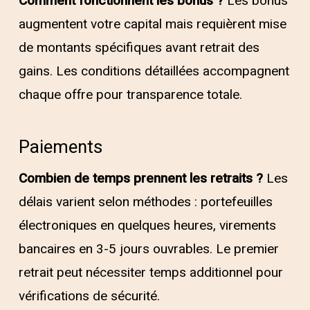
Comment fonctionnent les bonus ?
Les bonus
augmentent votre capital mais requièrent mise
de montants spécifiques avant retrait des
gains. Les conditions détaillées accompagnent
chaque offre pour transparence totale.
Paiements
Combien de temps prennent les retraits ?
Les
délais varient selon méthodes : portefeuilles
électroniques en quelques heures, virements
bancaires en 3-5 jours ouvrables. Le premier
retrait peut nécessiter temps additionnel pour
vérifications de sécurité.