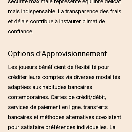
sécurité maximale représente équilibre délicat
mais indispensable. La transparence des frais
et délais contribue à instaurer climat de
confiance.
Options d’Approvisionnement
Les joueurs bénéficient de flexibilité pour
créditer leurs comptes via diverses modalités
adaptées aux habitudes bancaires
contemporaines. Cartes de crédit/débit,
services de paiement en ligne, transferts
bancaires et méthodes alternatives coexistent
pour satisfaire préférences individuelles. La