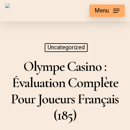
Skip
Menu
to
main
content
Uncategorized
Olympe Casino :
Évaluation Complète
Pour Joueurs Français
(185)