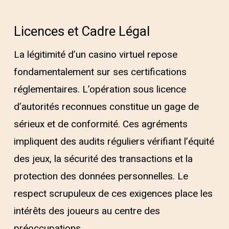
Licences et Cadre Légal
La légitimité d’un casino virtuel repose
fondamentalement sur ses certifications
réglementaires. L’opération sous licence
d’autorités reconnues constitue un gage de
sérieux et de conformité. Ces agréments
impliquent des audits réguliers vérifiant l’équité
des jeux, la sécurité des transactions et la
protection des données personnelles. Le
respect scrupuleux de ces exigences place les
intérêts des joueurs au centre des
préoccupations.