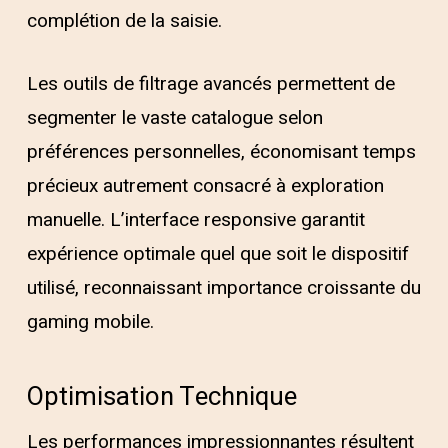
complétion de la saisie.
Les outils de filtrage avancés permettent de
segmenter le vaste catalogue selon
préférences personnelles, économisant temps
précieux autrement consacré à exploration
manuelle. L’interface responsive garantit
expérience optimale quel que soit le dispositif
utilisé, reconnaissant importance croissante du
gaming mobile.
Optimisation Technique
Les performances impressionnantes résultent