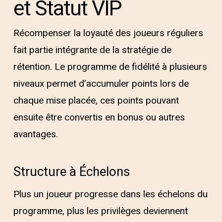
et Statut VIP
Récompenser la loyauté des joueurs réguliers
fait partie intégrante de la stratégie de
rétention. Le programme de fidélité à plusieurs
niveaux permet d’accumuler points lors de
chaque mise placée, ces points pouvant
ensuite être convertis en bonus ou autres
avantages.
Structure à Échelons
Plus un joueur progresse dans les échelons du
programme, plus les privilèges deviennent