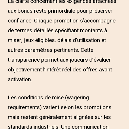
La clarté concernant les exigences attachées
aux bonus reste primordiale pour préserver
confiance. Chaque promotion s’accompagne
de termes détaillés spécifiant montants à
miser, jeux éligibles, délais d’utilisation et
autres paramètres pertinents. Cette
transparence permet aux joueurs d’évaluer
objectivement l’intérêt réel des offres avant
activation.
Les conditions de mise (wagering
requirements) varient selon les promotions
mais restent généralement alignées sur les
standards industriels. Une communication