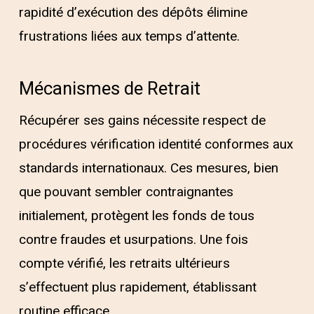
rapidité d’exécution des dépôts élimine
frustrations liées aux temps d’attente.
Mécanismes de Retrait
Récupérer ses gains nécessite respect de
procédures vérification identité conformes aux
standards internationaux. Ces mesures, bien
que pouvant sembler contraignantes
initialement, protègent les fonds de tous
contre fraudes et usurpations. Une fois
compte vérifié, les retraits ultérieurs
s’effectuent plus rapidement, établissant
routine efficace.