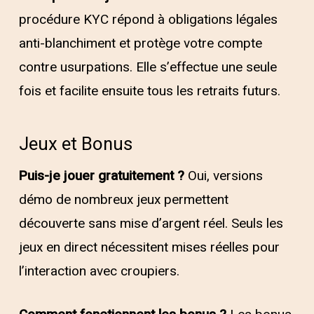
procédure KYC répond à obligations légales
anti-blanchiment et protège votre compte
contre usurpations. Elle s’effectue une seule
fois et facilite ensuite tous les retraits futurs.
Jeux et Bonus
Puis-je jouer gratuitement ?
Oui, versions
démo de nombreux jeux permettent
découverte sans mise d’argent réel. Seuls les
jeux en direct nécessitent mises réelles pour
l’interaction avec croupiers.