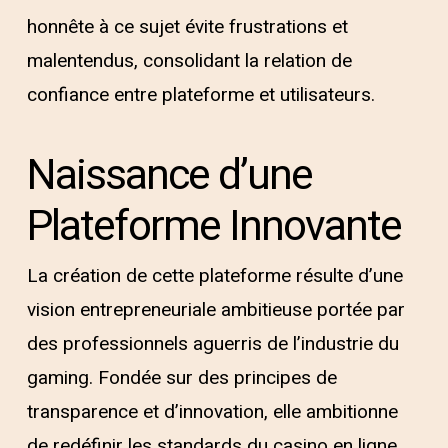
honnête à ce sujet évite frustrations et
malentendus, consolidant la relation de
confiance entre plateforme et utilisateurs.
Naissance d’une
Plateforme Innovante
La création de cette plateforme résulte d’une
vision entrepreneuriale ambitieuse portée par
des professionnels aguerris de l’industrie du
gaming. Fondée sur des principes de
transparence et d’innovation, elle ambitionne
de redéfinir les standards du casino en ligne