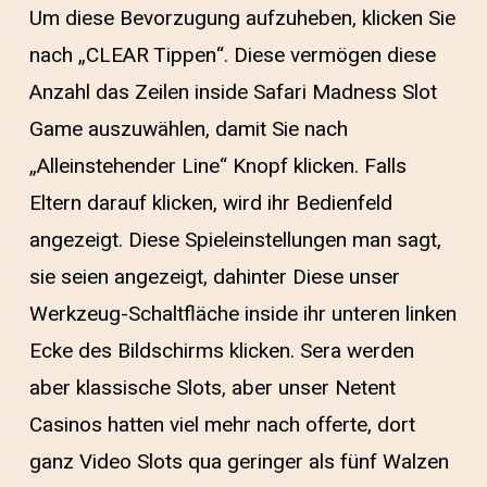
Um diese Bevorzugung aufzuheben, klicken Sie
nach „CLEAR Tippen“. Diese vermögen diese
Anzahl das Zeilen inside Safari Madness Slot
Game auszuwählen, damit Sie nach
„Alleinstehender Line“ Knopf klicken. Falls
Eltern darauf klicken, wird ihr Bedienfeld
angezeigt. Diese Spieleinstellungen man sagt,
sie seien angezeigt, dahinter Diese unser
Werkzeug-Schaltfläche inside ihr unteren linken
Ecke des Bildschirms klicken. Sera werden
aber klassische Slots, aber unser Netent
Casinos hatten viel mehr nach offerte, dort
ganz Video Slots qua geringer als fünf Walzen