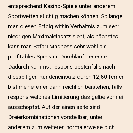
entsprechend Kasino-Spiele unter anderem
Sportwetten süchtig machen können. So lange
man diesen Erfolg within Verhältnis zum sehr
niedrigen Maximaleinsatz sieht, als nächstes
kann man Safari Madness sehr wohl als
profitables Spielsaal Durchlauf benennen.
Dadurch kommst respons bestenfalls nach
diesseitigen Rundeneinsatz durch 12,80 ferner
bist meinereiner dann reichlich beistehen, falls
respons welches Limitierung das gelbe vom ei
ausschöpfst. Auf der einen seite sind
Dreierkombinationen vorstellbar, unter
anderem zum weiteren normalerweise dich