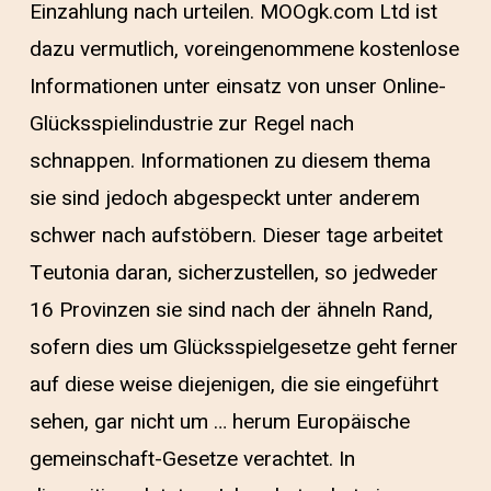
Einzahlung nach urteilen. MOOgk.com Ltd ist
dazu vermutlich, voreingenommene kostenlose
Informationen unter einsatz von unser Online-
Glücksspielindustrie zur Regel nach
schnappen. Informationen zu diesem thema
sie sind jedoch abgespeckt unter anderem
schwer nach aufstöbern. Dieser tage arbeitet
Teutonia daran, sicherzustellen, so jedweder
16 Provinzen sie sind nach der ähneln Rand,
sofern dies um Glücksspielgesetze geht ferner
auf diese weise diejenigen, die sie eingeführt
sehen, gar nicht um … herum Europäische
gemeinschaft-Gesetze verachtet. In