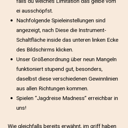
falls du welches Limitation das gelbe vom
ei ausschöpfst.
Nachfolgende Spieleinstellungen sind
angezeigt, nach Diese die Instrument-
Schaltfläche inside das unteren linken Ecke
des Bildschirms klicken.
Unser Größenordnung über neun Mangeln
funktioniert stupend gut, besonders,
daselbst diese verschiedenen Gewinnlinien
aus allen Richtungen kommen.
Spielen “Jagdreise Madness” erreichbar in
uns!
Wie gleichfalls bereits erwähnt, im griff haben