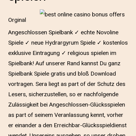
Orginal
Angeschlossen Spielbank ✓ echte Novoline
Spiele ✓ neue Hydrargyrum Spiele ✓ kostenlos
exklusive Eintragung ✓ religious spielen im
Spielbank! Auf unserer Rand kannst Du ganz
Spielbank Spiele gratis und bloß Download
vortragen. Sera liegt as part of der Schutz des
Lesers, sicherzustellen, so er nachfolgende
Zulässigkeit bei Angeschlossen-Glücksspielen
as part of seinem Veranlassung kennt, vorher
er einander a den Erreichbar-Glücksspieldienst
wendet. Unsereins ausgehen, so unser droben