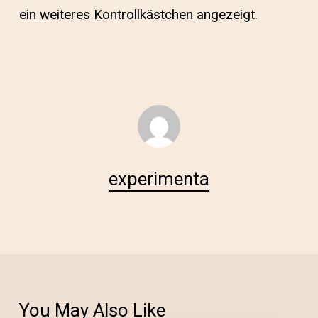
ein weiteres Kontrollkästchen angezeigt.
experimenta
You May Also Like