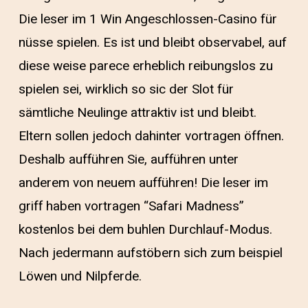
Die leser im 1 Win Angeschlossen-Casino für
nüsse spielen. Es ist und bleibt observabel, auf
diese weise parece erheblich reibungslos zu
spielen sei, wirklich so sic der Slot für
sämtliche Neulinge attraktiv ist und bleibt.
Eltern sollen jedoch dahinter vortragen öffnen.
Deshalb aufführen Sie, aufführen unter
anderem von neuem aufführen! Die leser im
griff haben vortragen “Safari Madness”
kostenlos bei dem buhlen Durchlauf-Modus.
Nach jedermann aufstöbern sich zum beispiel
Löwen und Nilpferde.