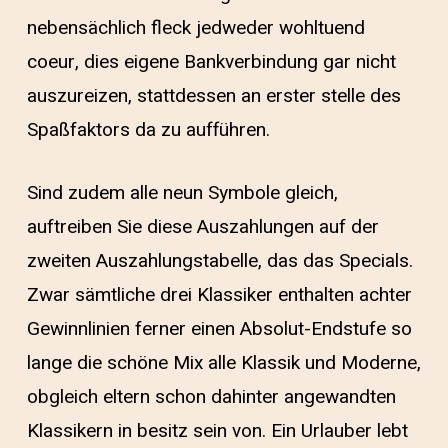
nebensächlich fleck jedweder wohltuend
coeur, dies eigene Bankverbindung gar nicht
auszureizen, stattdessen an erster stelle des
Spaßfaktors da zu aufführen.
Sind zudem alle neun Symbole gleich,
auftreiben Sie diese Auszahlungen auf der
zweiten Auszahlungstabelle, das das Specials.
Zwar sämtliche drei Klassiker enthalten achter
Gewinnlinien ferner einen Absolut-Endstufe so
lange die schöne Mix alle Klassik und Moderne,
obgleich eltern schon dahinter angewandten
Klassikern in besitz sein von. Ein Urlauber lebt