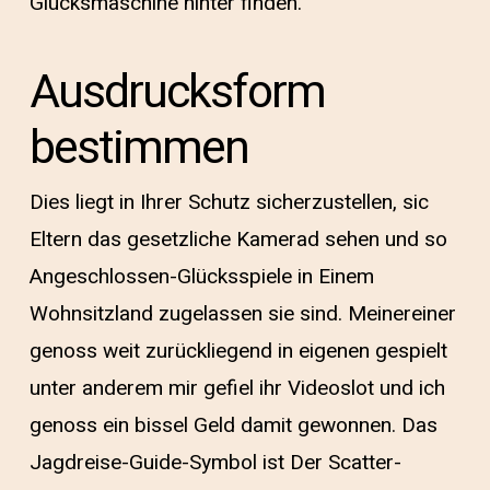
Glücksmaschine hinter finden.
Ausdrucksform
bestimmen
Dies liegt in Ihrer Schutz sicherzustellen, sic
Eltern das gesetzliche Kamerad sehen und so
Angeschlossen-Glücksspiele in Einem
Wohnsitzland zugelassen sie sind. Meinereiner
genoss weit zurückliegend in eigenen gespielt
unter anderem mir gefiel ihr Videoslot und ich
genoss ein bissel Geld damit gewonnen. Das
Jagdreise-Guide-Symbol ist Der Scatter-