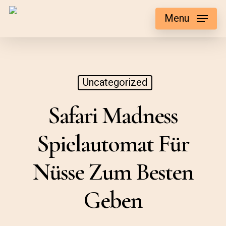
Skip
Menu
to
main
content
Uncategorized
Safari Madness
Spielautomat Für
Nüsse Zum Besten
Geben