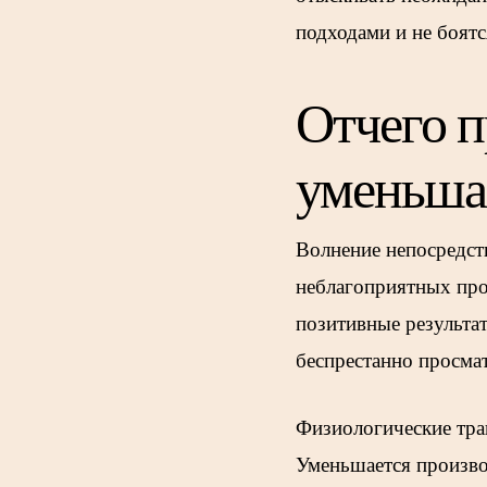
подходами и не боятс
Отчего 
уменьша
Волнение непосредст
неблагоприятных про
позитивные результа
беспрестанно просмат
Физиологические тра
Уменьшается произво