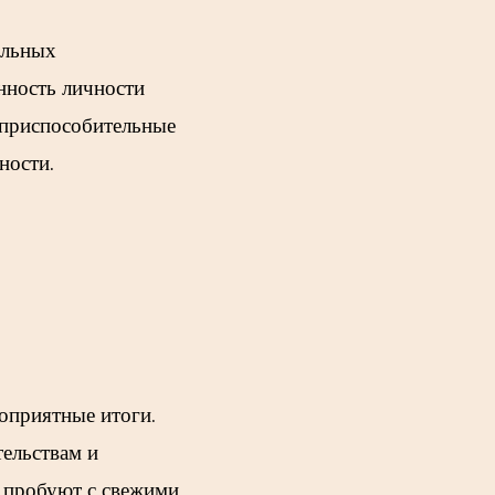
ельных
нность личности
 приспособительные
ности.
гоприятные итоги.
ельствам и
 пробуют с свежими