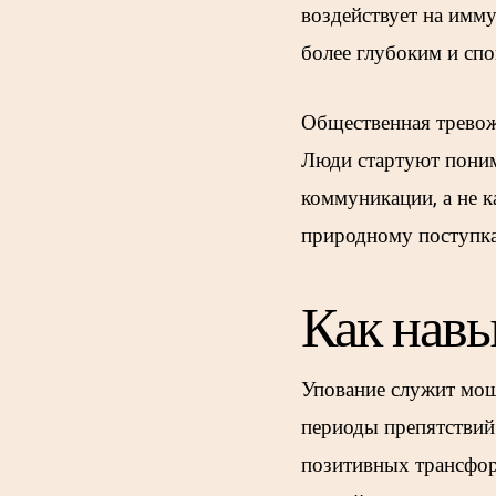
воздействует на имм
более глубоким и спо
Общественная тревож
Люди стартуют поним
коммуникации, а не к
природному поступк
Как навы
Упование служит мощ
периоды препятствий 
позитивных трансфор