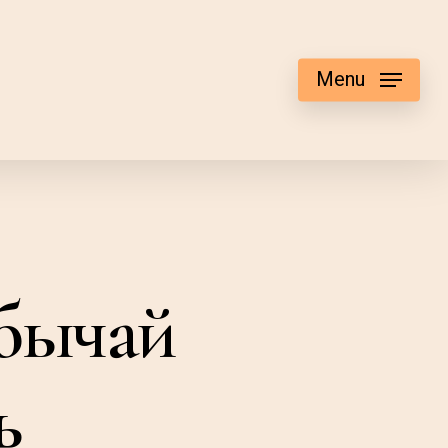
Menu
бычай
ь