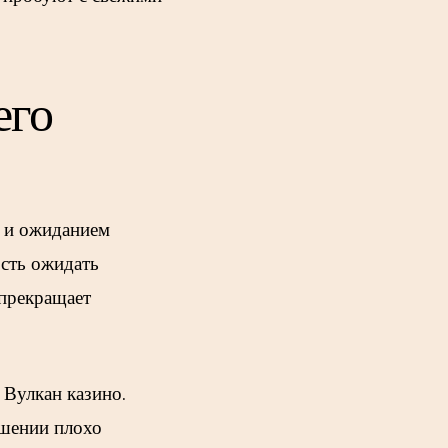
его
о и ожиданием
ость ожидать
 прекращает
Вулкан казино.
ышении плохо