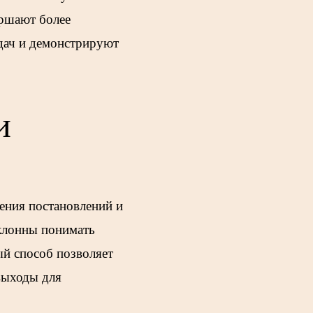
ершают более
дач и демонстрируют
и
ения постановлений и
клонны понимать
ый способ позволяет
выходы для