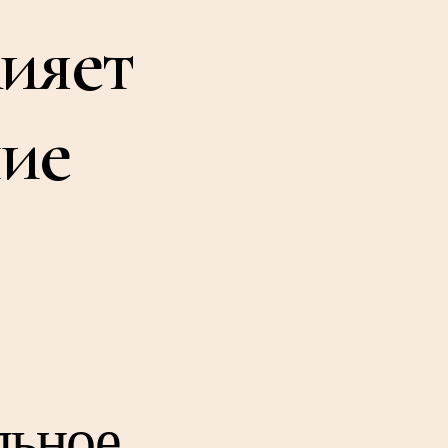
ияет
ие
льное