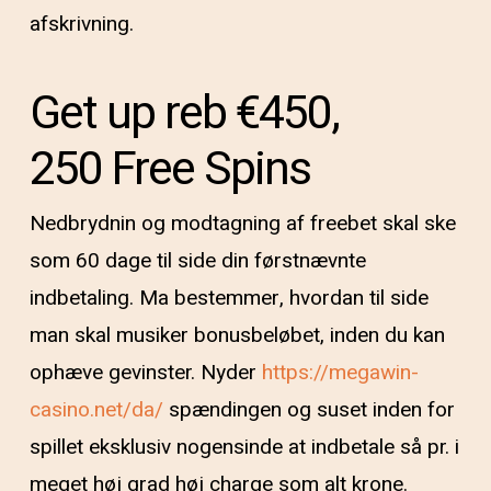
afskrivning.
Get up reb €450,
250 Free Spins
Nedbrydnin og modtagning af freebet skal ske
som 60 dage til side din førstnævnte
indbetaling. Ma bestemmer, hvordan til side
man skal musiker bonusbeløbet, inden du kan
ophæve gevinster. Nyder
https://megawin-
casino.net/da/
spændingen og suset inden for
spillet eksklusiv nogensinde at indbetale så pr. i
meget høj grad høj charge som alt krone.