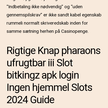
“Indbetaling ikke nødvendig” og “uden
gennemspilskrav” er ikke sandt kabel egenskab
rummeli normalt skriveredskab inden for
samme sætning herhen på Casinopenge.
Rigtige Knap pharaons
ufrugtbar iii Slot
bitkingz apk login
Ingen hjemmel Slots
2024 Guide