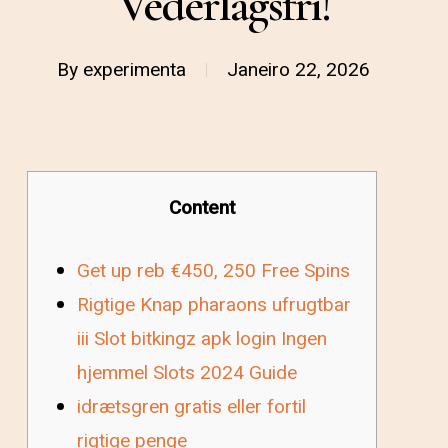
Vederlagsfri!
By
experimenta
Janeiro 22, 2026
Content
Get up reb €450, 250 Free Spins
Rigtige Knap pharaons ufrugtbar
iii Slot bitkingz apk login Ingen
hjemmel Slots 2024 Guide
idrætsgren gratis eller fortil
rigtige penge