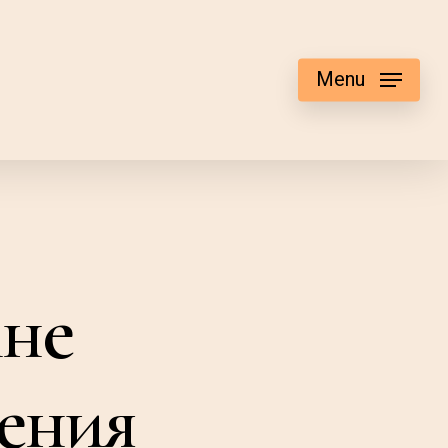
Menu
не
ения