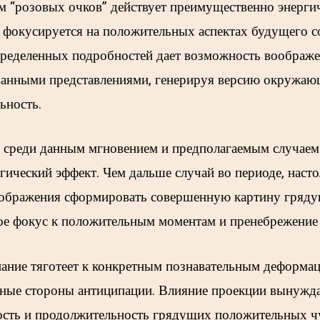
 “розовых очков” действует преимущественно энергич
м фокусируется на положительных аспектах будущего с
пределенных подробностей дает возможность воображ
анными представлениями, генерируя версию окружающ
ьность.
 среди данным мгновением и предполагаемым случае
гический эффект. Чем дальше случай во периоде, наст
ображения сформировать совершенную картину гряду
ое фокус к положительным моментам и пренебрежение
ание тяготеет к конкретным познавательным деформац
ные стороны антиципации. Влияние проекции вынужд
ость и продолжительность грядущих положительных ч