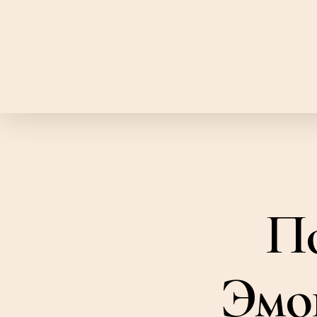
Skip
to
main
content
П
Эмо