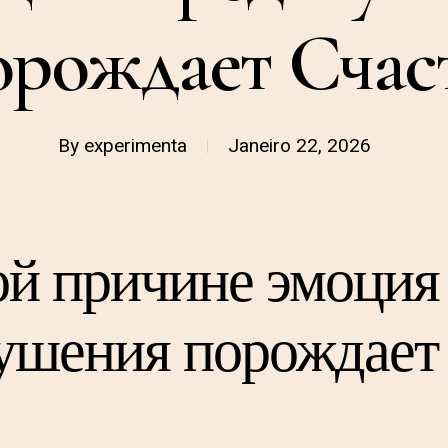
рождает Счас
By
experimenta
Janeiro 22, 2026
ой причине эмоция
ушения порождает