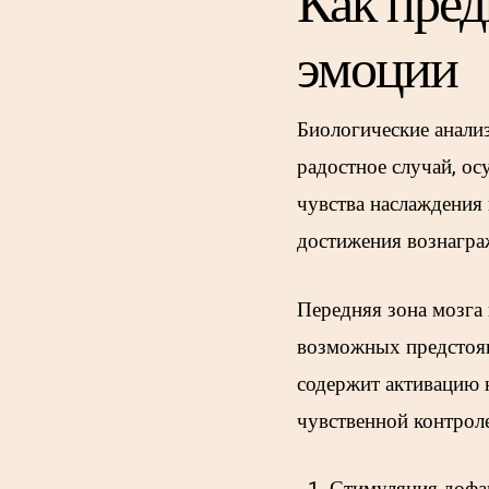
Как пре
эмоции
Биологические анали
радостное случай, ос
чувства наслаждения 
достижения вознаграж
Передняя зона мозга 
возможных предстоящ
содержит активацию 
чувственной контрол