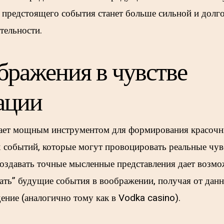
т предстоящего события станет больше сильной и долг
тельности.
бражения в чувстве
ации
ает мощным инструментом для формирования красочн
 событий, которые могут провоцировать реальные чув
оздавать точные мысленные представления дает возм
ать” будущие события в воображении, получая от дан
ение (аналогично тому как в Vodka casino).