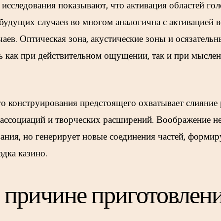
сследования показывают, что активация областей гол
будущих случаев во многом аналогична с активацией 
аев. Оптическая зона, акустические зоны и осязатель
ь как при действительном ощущении, так и при мысле
о конструирования предстоящего охватывает слияние 
 ассоциаций и творческих расширений. Воображение не
ния, но генерирует новые соединения частей, формир
дка казино.
 причине приготовлени