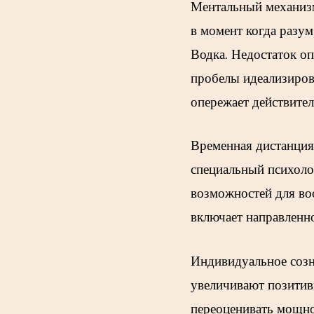
Ментальный механизм
в момент когда разу
Водка. Недостаток о
пробелы идеализиров
опережает действител
Временная дистанция
специальный психоло
возможностей для во
включает направленн
Индивидуальное созн
увеличивают позитив
переоценивать мощн