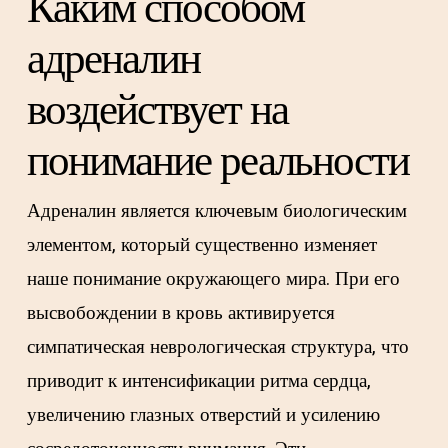
Каким способом
адреналин
воздействует на
понимание реальности
Адреналин является ключевым биологическим
элементом, который существенно изменяет
наше понимание окружающего мира. При его
высвобождении в кровь активируется
симпатическая неврологическая структура, что
приводит к интенсификации ритма сердца,
увеличению глазных отверстий и усилению