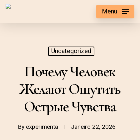
Skip
Menu
to
main
content
Uncategorized
Почему Человек
Желают Ощутить
Острые Чувства
By
experimenta
Janeiro 22, 2026