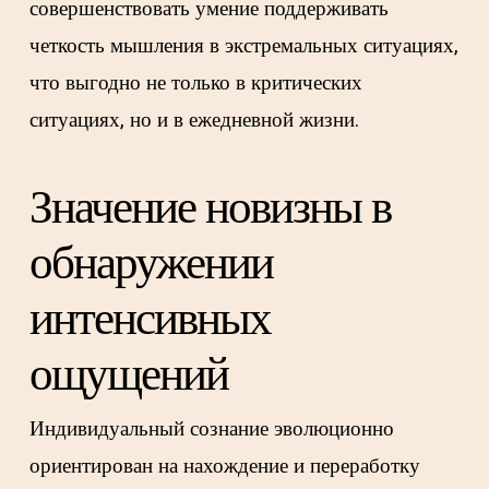
совершенствовать умение поддерживать
четкость мышления в экстремальных ситуациях,
что выгодно не только в критических
ситуациях, но и в ежедневной жизни.
Значение новизны в
обнаружении
интенсивных
ощущений
Индивидуальный сознание эволюционно
ориентирован на нахождение и переработку