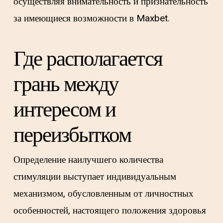
осуществляя внимательность и признательность
за имеющиеся возможности в Maxbet.
Где располагается
грань между
интересом и
переизбытком
Определение наилучшего количества
стимуляции выступает индивидуальным
механизмом, обусловленным от личностных
особенностей, настоящего положения здоровья