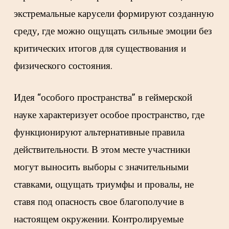
экстремальные карусели формируют созданную
среду, где можно ощущать сильные эмоции без
критических итогов для существования и
физического состояния.
Идея “особого пространства” в геймерской
науке характеризует особое пространство, где
функционируют альтернативные правила
действительности. В этом месте участники
могут выносить выборы с значительными
ставками, ощущать триумфы и провалы, не
ставя под опасность свое благополучие в
настоящем окружении. Контролируемые