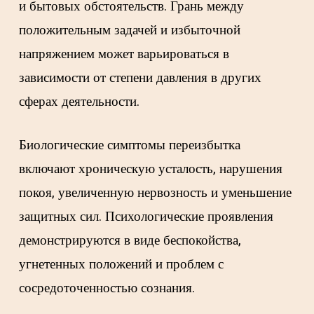
и бытовых обстоятельств. Грань между
положительным задачей и избыточной
напряжением может варьироваться в
зависимости от степени давления в других
сферах деятельности.
Биологические симптомы переизбытка
включают хроническую усталость, нарушения
покоя, увеличенную нервозность и уменьшение
защитных сил. Психологические проявления
демонстрируются в виде беспокойства,
угнетенных положений и проблем с
сосредоточенностью сознания.