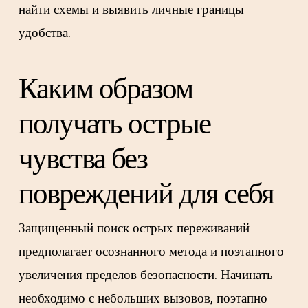
найти схемы и выявить личные границы
удобства.
Каким образом
получать острые
чувства без
повреждений для себя
Защищенный поиск острых переживаний
предполагает осознанного метода и поэтапного
увеличения пределов безопасности. Начинать
необходимо с небольших вызовов, поэтапно