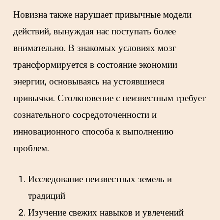
Новизна также нарушает привычные модели
действий, вынуждая нас поступать более
внимательно. В знакомых условиях мозг
трансформируется в состояние экономии
энергии, основываясь на устоявшиеся
привычки. Столкновение с неизвестным требует
сознательного сосредоточенности и
инновационного способа к выполнению
проблем.
Исследование неизвестных земель и
традиций
Изучение свежих навыков и увлечений