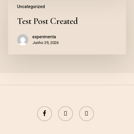
Uncategorized
Test Post Created
experimenta
Junho 29, 2026
facebook
instagram
whatsapp