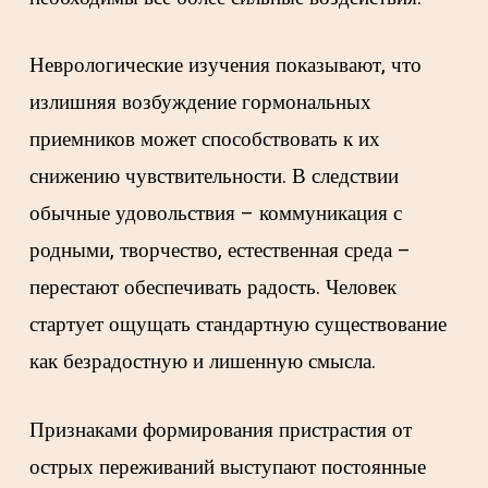
Неврологические изучения показывают, что
излишняя возбуждение гормональных
приемников может способствовать к их
снижению чувствительности. В следствии
обычные удовольствия – коммуникация с
родными, творчество, естественная среда –
перестают обеспечивать радость. Человек
стартует ощущать стандартную существование
как безрадостную и лишенную смысла.
Признаками формирования пристрастия от
острых переживаний выступают постоянные