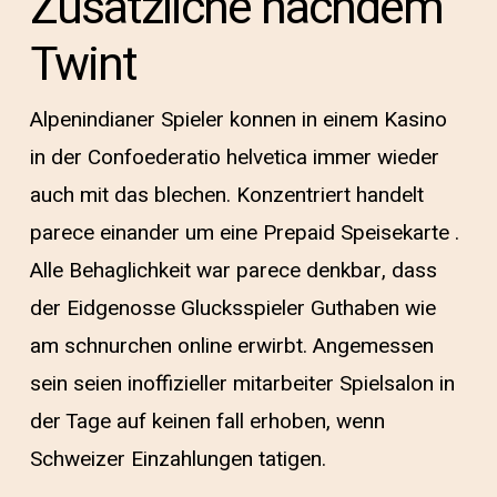
Zusatzliche nachdem
Twint
Alpenindianer Spieler konnen in einem Kasino
in der Confoederatio helvetica immer wieder
auch mit das blechen. Konzentriert handelt
parece einander um eine Prepaid Speisekarte .
Alle Behaglichkeit war parece denkbar, dass
der Eidgenosse Glucksspieler Guthaben wie
am schnurchen online erwirbt. Angemessen
sein seien inoffizieller mitarbeiter Spielsalon in
der Tage auf keinen fall erhoben, wenn
Schweizer Einzahlungen tatigen.