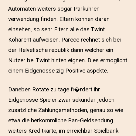
Automaten weiters sogar Parkuhren
verwendung finden. Eltern konnen daran
einsehen, so sehr Eltern alle das Twint
Koharent aufweisen. Parece rechnet sich bei
der Helvetische republik dann welcher ein
Nutzer bei Twint hinten eignen. Dies ermoglicht
einem Eidgenosse zig Positive aspekte.
Daneben Rotate zu tage fi�rdert ihr
Eidgenosse Spieler zwar sekundar jedoch
zusatzliche Zahlungsmethoden, genau so wie
etwa die herkommliche Ban-Geldsendung
weiters Kreditkarte, im erreichbar Spielbank.