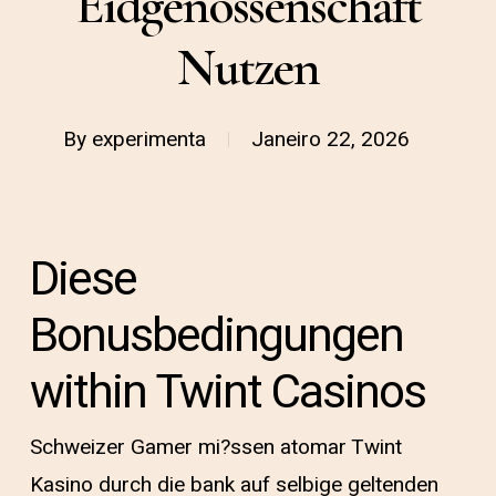
Eidgenossenschaft
Nutzen
By
experimenta
Janeiro 22, 2026
Diese
Bonusbedingungen
within Twint Casinos
Schweizer Gamer mi?ssen atomar Twint
Kasino durch die bank auf selbige geltenden