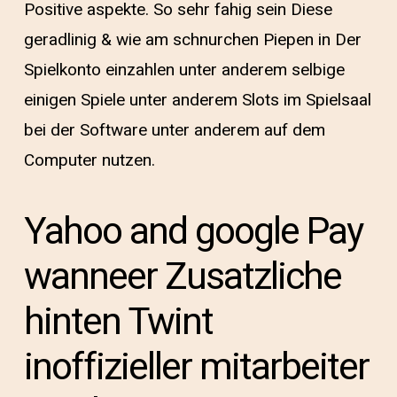
Positive aspekte. So sehr fahig sein Diese
geradlinig & wie am schnurchen Piepen in Der
Spielkonto einzahlen unter anderem selbige
einigen Spiele unter anderem Slots im Spielsaal
bei der Software unter anderem auf dem
Computer nutzen.
Yahoo and google Pay
wanneer Zusatzliche
hinten Twint
inoffizieller mitarbeiter