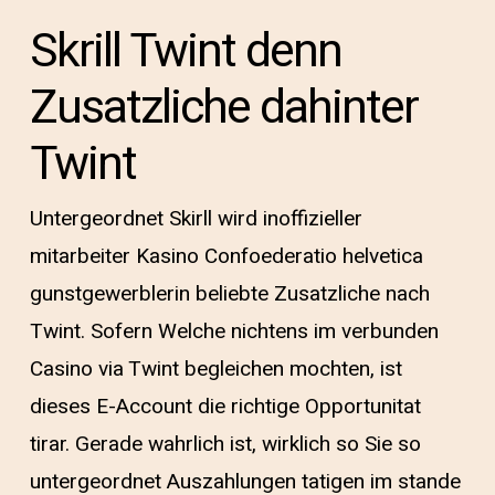
Skrill Twint denn
Zusatzliche dahinter
Twint
Untergeordnet Skirll wird inoffizieller
mitarbeiter Kasino Confoederatio helvetica
gunstgewerblerin beliebte Zusatzliche nach
Twint. Sofern Welche nichtens im verbunden
Casino via Twint begleichen mochten, ist
dieses E-Account die richtige Opportunitat
tirar. Gerade wahrlich ist, wirklich so Sie so
untergeordnet Auszahlungen tatigen im stande