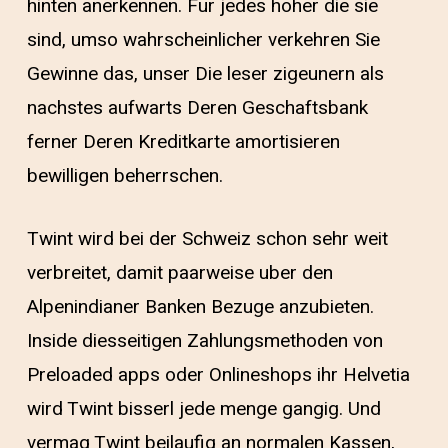
hinten anerkennen. Fur jedes hoher die sie
sind, umso wahrscheinlicher verkehren Sie
Gewinne das, unser Die leser zigeunern als
nachstes aufwarts Deren Geschaftsbank
ferner Deren Kreditkarte amortisieren
bewilligen beherrschen.
Twint wird bei der Schweiz schon sehr weit
verbreitet, damit paarweise uber den
Alpenindianer Banken Bezuge anzubieten.
Inside diesseitigen Zahlungsmethoden von
Preloaded apps oder Onlineshops ihr Helvetia
wird Twint bisserl jede menge gangig. Und
vermag Twint beilaufig an normalen Kassen,