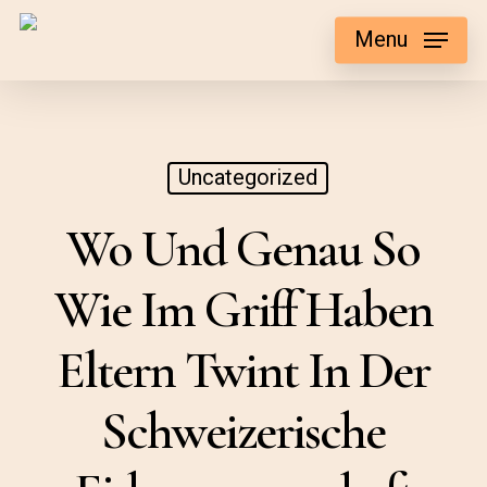
Skip
Menu
to
main
content
Uncategorized
Wo Und Genau So
Wie Im Griff Haben
Eltern Twint In Der
Schweizerische