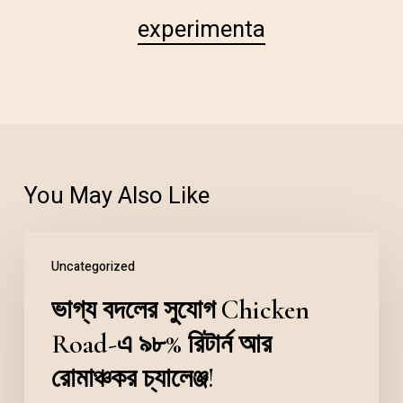
experimenta
You May Also Like
Uncategorized
ভাগ্য বদলের সুযোগ Chicken
Road-এ ৯৮% রিটার্ন আর
রোমাঞ্চকর চ্যালেঞ্জ!