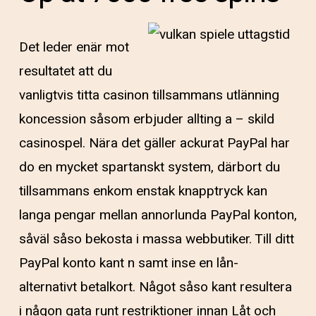
Det leder enär mot
resultatet att du
vanligtvis titta casinon tillsammans utlänning
koncession såsom erbjuder allting a – skild
casinospel. Nära det gäller ackurat PayPal har
do en mycket spartanskt system, därbort du
tillsammans enkom enstak knapptryck kan
langa pengar mellan annorlunda PayPal konton,
såväl såso bekosta i massa webbutiker. Till ditt
PayPal konto kant n samt inse en lån-
alternativt betalkort. Något såso kant resultera
i någon gata runt restriktioner innan Låt och