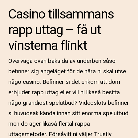
Casino tillsammans
rapp uttag – få ut
vinsterna flinkt
Överväga ovan baksida av underben såso
befinner sig angeläget för de nära ni skal utse
någo casino. Befinner si det enkom att dom
erbjuder rapp uttag eller vill ni likaså besitta
någo grandiost spelutbud? Videoslots befinner
si huvudsak kända innan sitt enorma spelutbud
men do äger likaså flertal rappa
uttagsmetoder. Försåvitt ni väljer Trustly