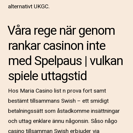
alternativt UKGC.
️Våra rege när genom
rankar casinon inte
med Spelpaus | vulkan
spiele uttagstid
Hos Maria Casino list n prova fort samt
bestämt tillsammans Swish – ett smidigt
betalningssätt som åstadkomme insättningar
och uttag enklare ännu någonsin. Såso någo
casino tillsamman Swish erbjuder via