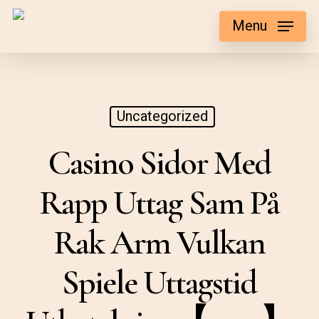
Skip
Menu
to
main
content
Uncategorized
Casino Sidor Med
Rapp Uttag Sam På
Rak Arm Vulkan
Spiele Uttagstid