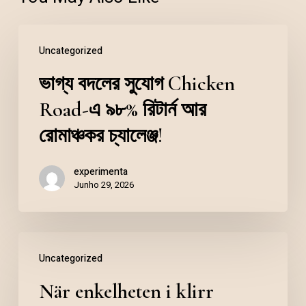
Uncategorized
ভাগ্য বদলের সুযোগ Chicken
Road-এ ৯৮% রিটার্ন আর
রোমাঞ্চকর চ্যালেঞ্জ!
experimenta
Junho 29, 2026
Uncategorized
När enkelheten i klirr