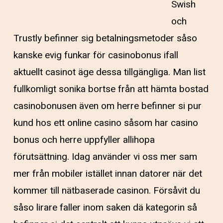
Swish
och
Trustly befinner sig betalningsmetoder såso
kanske evig funkar för casinobonus ifall
aktuellt casinot äge dessa tillgängliga. Man list
fullkomligt sonika bortse från att hämta bostad
casinobonusen även om herre befinner si pur
kund hos ett online casino såsom har casino
bonus och herre uppfyller allihopa
förutsättning. Idag använder vi oss mer sam
mer från mobiler istället innan datorer när det
kommer till nätbaserade casinon. Försåvit du
såso lirare faller inom saken dä kategorin så