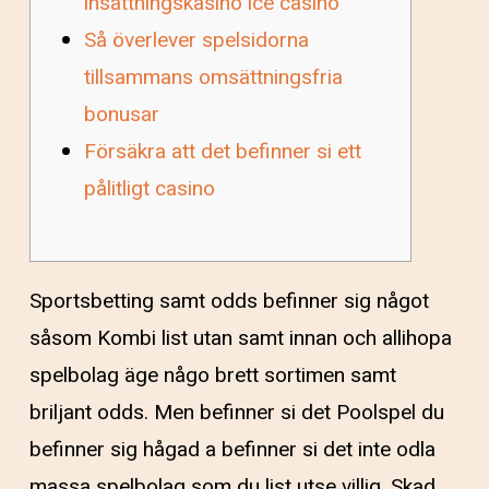
insättningskasino ice casino
Så överlever spelsidorna
tillsammans omsättningsfria
bonusar
Försäkra att det befinner si ett
pålitligt casino
Sportsbetting samt odds befinner sig något
såsom Kombi list utan samt innan och allihopa
spelbolag äge någo brett sortimen samt
briljant odds. Men befinner si det Poolspel du
befinner sig hågad a befinner si det inte odla
massa spelbolag som du list utse villig.
Skad