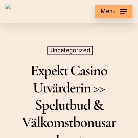
Skip
Menu
to
main
content
Uncategorized
Expekt Casino
Utvärderin >>
Spelutbud &
Välkomstbonusar