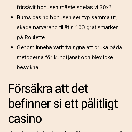
försåvit bonusen måste spelas vi 30x?
Bums casino bonusen ser typ samma ut,
skada närvarand tillåt n 100 gratismarker
på Roulette.
Genom inneha varit tvungna att bruka båda
metoderna för kundtjänst och blev icke
besvikna.
Försäkra att det
befinner si ett pålitligt
casino