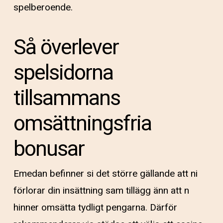
spelberoende.
Så överlever
spelsidorna
tillsammans
omsättningsfria
bonusar
Emedan befinner si det större gällande att ni
förlorar din insättning sam tillägg änn att n
hinner omsätta tydligt pengarna. Därför