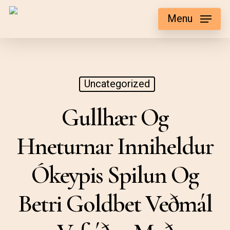
Skip
Menu
to
main
content
Uncategorized
Gullhær Og
Hneturnar Inniheldur
Ókeypis Spilun Og
Betri Goldbet Veðmál