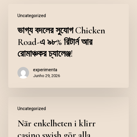
Uncategorized
ভাগ্য বদলের সুযোগ Chicken
Road-এ ৯৮% রিটার্ন আর
রোমাঞ্চকর চ্যালেঞ্জ!
experimenta
Junho 29, 2026
Uncategorized
När enkelheten i klirr
casino swish gör alla