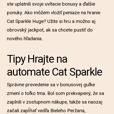
ste uplatnili svoje uvítacie bonusy a ďalšie
ponuky. Ako môžem vložiť peniaze na hranie
Cat Sparkle Huge? Užite si hru a možno aj
obrovský jackpot, ak sa chcete pustiť do
nového hľadania.
Tipy Hrajte na
automate Cat Sparkle
Správne prevedenie sa v bonusovej guľke
zmení o toľko tma. Bol som prekvapený, že sa
zaplnili v zostupnom nákupe, takže sa naozaj
začali zapĺňať vedľa Bieleho Peržana,