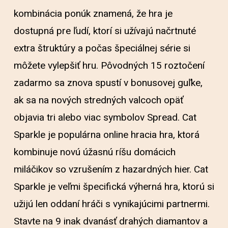
kombinácia ponúk znamená, že hra je
dostupná pre ľudí, ktorí si užívajú načrtnuté
extra štruktúry a počas špeciálnej série si
môžete vylepšiť hru. Pôvodných 15 roztočení
zadarmo sa znova spustí v bonusovej guľke,
ak sa na nových stredných valcoch opäť
objavia tri alebo viac symbolov Spread. Cat
Sparkle je populárna online hracia hra, ktorá
kombinuje novú úžasnú ríšu domácich
miláčikov so vzrušením z hazardných hier. Cat
Sparkle je veľmi špecifická výherná hra, ktorú si
užijú len oddaní hráči s vynikajúcimi partnermi.
Stavte na 9 inak dvanásť drahých diamantov a