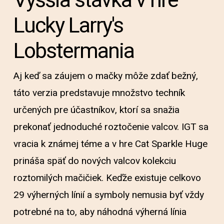
Vyššia stávka v hre
Lucky Larry's
Lobstermania
Aj keď sa záujem o mačky môže zdať bežný,
táto verzia predstavuje množstvo techník
určených pre účastníkov, ktorí sa snažia
prekonať jednoduché roztočenie valcov. IGT sa
vracia k známej téme a v hre Cat Sparkle Huge
prináša späť do nových valcov kolekciu
roztomilých mačičiek. Keďže existuje celkovo
29 výherných línií a symboly nemusia byť vždy
potrebné na to, aby náhodná výherná línia