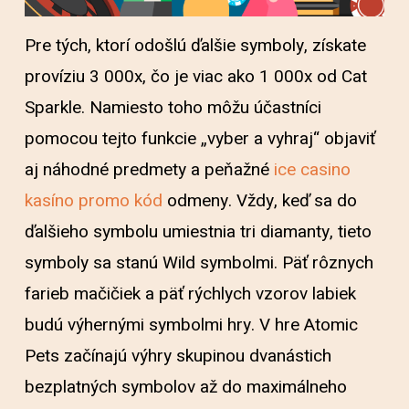
Pre tých, ktorí odošlú ďalšie symboly, získate
províziu 3 000x, čo je viac ako 1 000x od Cat
Sparkle. Namiesto toho môžu účastníci
pomocou tejto funkcie „vyber a vyhraj“ objaviť
aj náhodné predmety a peňažné
ice casino
kasíno promo kód
odmeny. Vždy, keď sa do
ďalšieho symbolu umiestnia tri diamanty, tieto
symboly sa stanú Wild symbolmi. Päť rôznych
farieb mačičiek a päť rýchlych vzorov labiek
budú výhernými symbolmi hry. V hre Atomic
Pets začínajú výhry skupinou dvanástich
bezplatných symbolov až do maximálneho