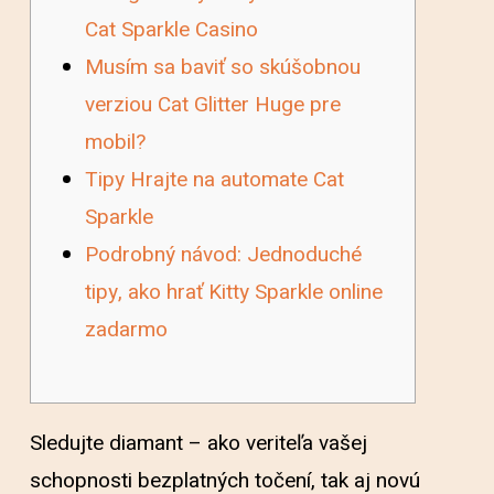
Cat Sparkle Casino
Musím sa baviť so skúšobnou
verziou Cat Glitter Huge pre
mobil?
Tipy Hrajte na automate Cat
Sparkle
Podrobný návod: Jednoduché
tipy, ako hrať Kitty Sparkle online
zadarmo
Sledujte diamant – ako veriteľa vašej
schopnosti bezplatných točení, tak aj novú