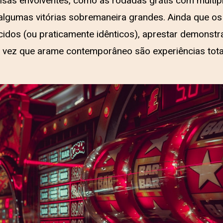
sas envolventes, como as rodadas grátis com multip
 algumas vitórias sobremaneira grandes. Ainda que os
idos (ou praticamente idênticos), aprestar demonstr
a vez que arame contemporâneo são experiências tota