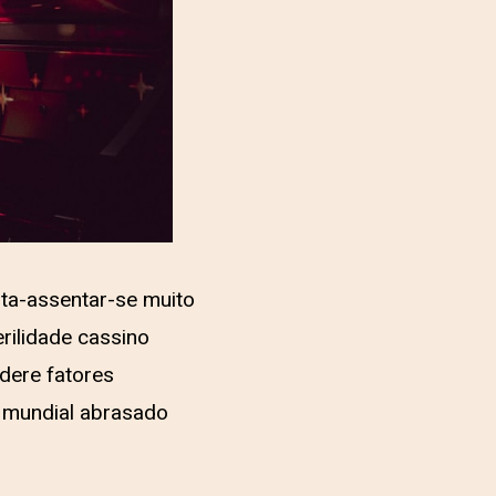
rta-assentar-se muito
rilidade cassino
dere fatores
 mundial abrasado