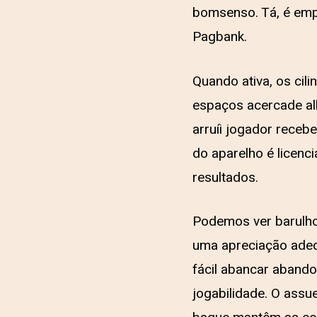
bomsenso.
Tá, é emp
Pagbank.
Quando ativa, os cil
espaços acercade albi
arruíi jogador recebe
do aparelho é licenc
resultados.
Podemos ver barulho
uma apreciação adeq
fácil abancar abandon
jogabilidade. O assu