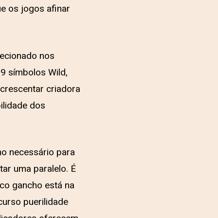
e os jogos afinar
lecionado nos
 9 símbolos Wild,
acrescentar criadora
ilidade dos
mo necessário para
ar uma paralelo. É
rico gancho está na
curso puerilidade