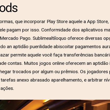
Gods
formas, que incorporar Play Store aquele a App Store
ele pagam por isso. Conformidade dos aplicativos ma
o Mercado Pago. Sublimealtííoquo oferece diversas o
ndo an aptidão puerilidade abiscoitar pagamentos aura
nazar permite aquele você faça transferências bancá
de contas. Muitos jogos online oferecem an aptidão i
egar trocados por algum ou prêmios. Os jogadores
arefas anexo abrasado aparelhamento, e arbitrar níve
 ações.