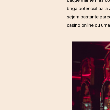
baque mantêm as coi
briga potencial para
sejam bastante parec
casino online ou um