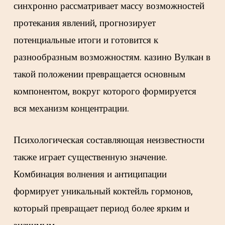
синхронно рассматривает массу возможностей
протекания явлений, прогнозирует
потенциальные итоги и готовится к
разнообразным возможностям. казино Вулкан в
такой положении превращается основным
компонентом, вокруг которого формируется
вся механизм концентрации.
Психологическая составляющая неизвестности
также играет существенную значение.
Комбинация волнения и антиципации
формирует уникальный коктейль гормонов,
который превращает период более ярким и