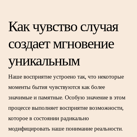
Как чувство случая
создает мгновение
уникальным
Наше восприятие устроено так, что некоторые
моменты бытия чувствуются как более
значимые и памятные. Особую значение в этом
процессе выполняет восприятие возможности,
которое в состоянии радикально
модифицировать наше понимание реальности.