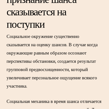
сказывается на
поступки
Социальное окружение существенно
сказывается на оценку шансов. В случае когда
окружающие равным образом осознают
перспективы обстановки, создается результат
групповой предвосхищенности, который
увеличивает персональное ощущение всякого
участника.
Социальная механика в время шанса отличается