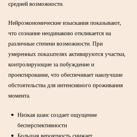
средней возможности.
Нейроэкономические изыскания показывают,
что сознание неодинаково откликается на
различные степени возможности. При
умеренных показателях активируются участки,
контролирующие за побуждение и
проектирование, что обеспечивает наилучшие
обстоятельства для интенсивного проживания
момента.
Низкая шанс создает ощущение
бесперспективности
Большая вероятность снижает