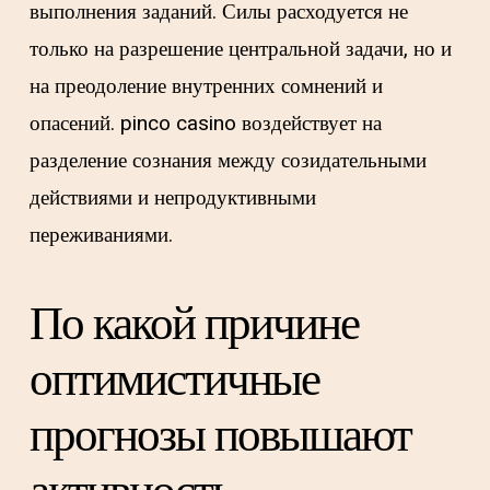
выполнения заданий. Силы расходуется не
только на разрешение центральной задачи, но и
на преодоление внутренних сомнений и
опасений. pinco casino воздействует на
разделение сознания между созидательными
действиями и непродуктивными
переживаниями.
По какой причине
оптимистичные
прогнозы повышают