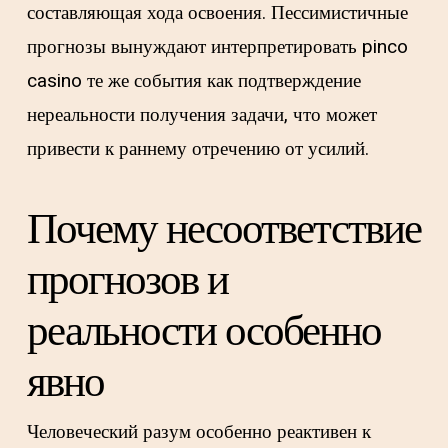
составляющая хода освоения. Пессимистичные
прогнозы вынуждают интерпретировать pinco
casino те же события как подтверждение
нереальности получения задачи, что может
привести к раннему отречению от усилий.
Почему несоответствие
прогнозов и
реальности особенно
явно
Человеческий разум особенно реактивен к