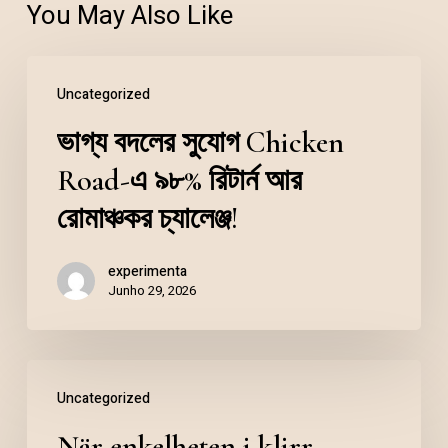
You May Also Like
Uncategorized
ভাগ্য বদলের সুযোগ Chicken
Road-এ ৯৮% রিটার্ন আর
রোমাঞ্চকর চ্যালেঞ্জ!
experimenta
Junho 29, 2026
Uncategorized
När enkelheten i klirr