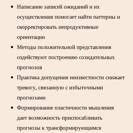
Написание записей ожиданий и их
осуществления помогает найти паттерны и
скорректировать непродуктивные
ориентации
Методы положительной представления
содействуют построению созидательных
прогнозов
Практика допущения неизвестности снижает
тревогу, связанную с избыточными
прогнозами
Формирование пластичности мышления
дает возможность приспосабливать
прогнозы к трансформирующимся