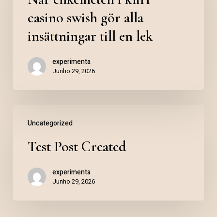
casino swish gör alla
insättningar till en lek
experimenta
Junho 29, 2026
Uncategorized
Test Post Created
experimenta
Junho 29, 2026