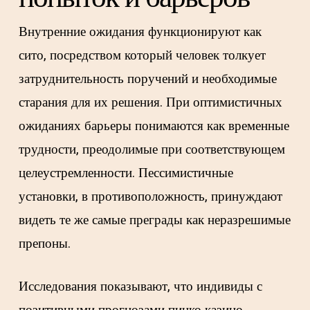
Внутренние ожидания функционируют как
сито, посредством который человек толкует
затруднительность поручений и необходимые
старания для их решения. При оптимистичных
ожиданиях барьеры понимаются как временные
трудности, преодолимые при соответствующем
целеустремленности. Пессимистичные
установки, в противоположность, принуждают
видеть те же самые преграды как неразрешимые
препоны.
Исследования показывают, что индивиды с