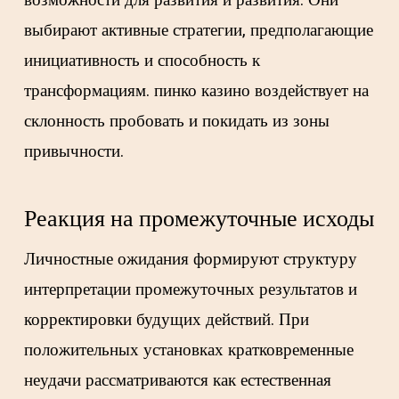
возможности для развития и развития. Они
выбирают активные стратегии, предполагающие
инициативность и способность к
трансформациям. пинко казино воздействует на
склонность пробовать и покидать из зоны
привычности.
Реакция на промежуточные исходы
Личностные ожидания формируют структуру
интерпретации промежуточных результатов и
корректировки будущих действий. При
положительных установках кратковременные
неудачи рассматриваются как естественная