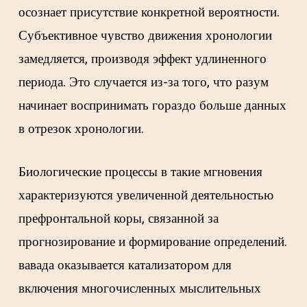
осознает присутствие конкретной вероятности.
Субъективное чувство движения хронологии
замедляется, производя эффект удлиненного
периода. Это случается из-за того, что разум
начинает воспринимать гораздо больше данных
в отрезок хронологии.
Биологические процессы в такие мгновения
характеризуются увеличенной деятельностью
префронтальной коры, связанной за
прогнозирование и формирование определений.
вавада оказывается катализатором для
включения многочисленных мыслительных