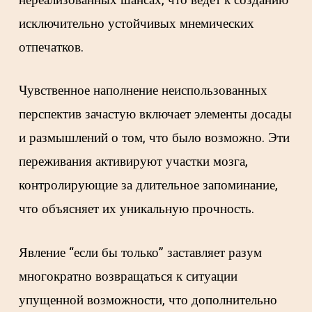
исключительно устойчивых мнемических
отпечатков.
Чувственное наполнение неиспользованных
перспектив зачастую включает элементы досады
и размышлений о том, что было возможно. Эти
переживания активируют участки мозга,
контролирующие за длительное запоминание,
что объясняет их уникальную прочность.
Явление “если бы только” заставляет разум
многократно возвращаться к ситуации
упущенной возможности, что дополнительно