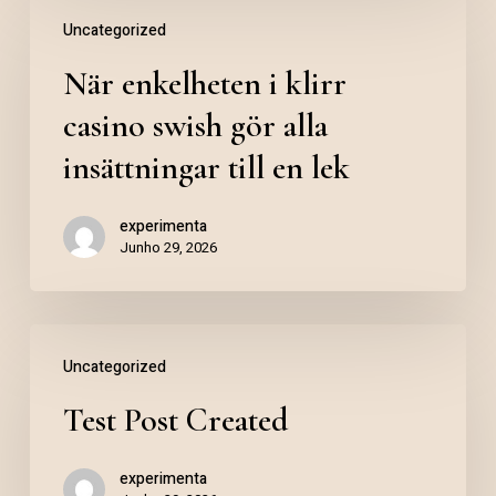
Uncategorized
När enkelheten i klirr
casino swish gör alla
insättningar till en lek
experimenta
Junho 29, 2026
Uncategorized
Test Post Created
experimenta