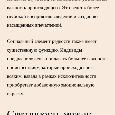
важность происходящего. Это ведет к более
глубокой восприятию сведений и созданию
насыщенных впечатлений.
Социальный элемент редкости также имеет
существенную функцию. Индивиды
предрасположены придавать большее важность
происшествиям, которые происходят не с
всяким. вавада в рамках исключительности
приобретает добавочную эмоциональную
окраску.
Связанность между