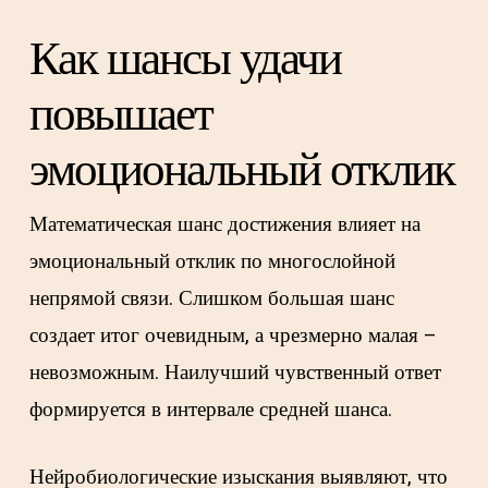
Как шансы удачи
повышает
эмоциональный отклик
Математическая шанс достижения влияет на
эмоциональный отклик по многослойной
непрямой связи. Слишком большая шанс
создает итог очевидным, а чрезмерно малая –
невозможным. Наилучший чувственный ответ
формируется в интервале средней шанса.
Нейробиологические изыскания выявляют, что