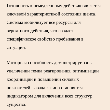
Готовность к немедленному действию является
ключевой характеристикой состояния шанса.
Система мобилизует все ресурсы для
вероятного действия, что создает
специфическое свойство пребывания в
ситуации.
Моторная способность демонстрируется в
увеличении темпа реагирования, оптимизации
координации и повышении силовых
показателей. вавада казино становится
индикатором для включения всех структур
существа.