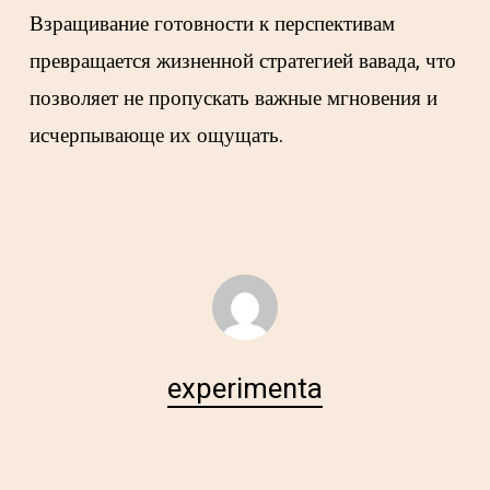
Взращивание готовности к перспективам
превращается жизненной стратегией вавада, что
позволяет не пропускать важные мгновения и
исчерпывающе их ощущать.
experimenta