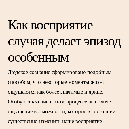
Как восприятие
случая делает эпизод
особенным
Людское сознание сформировано подобным
способом, что некоторые моменты жизни
ощущаются как более значимые и яркие.
Особую значение в этом процессе выполняет
ощущение возможности, которое в состоянии
существенно изменить наше восприятие