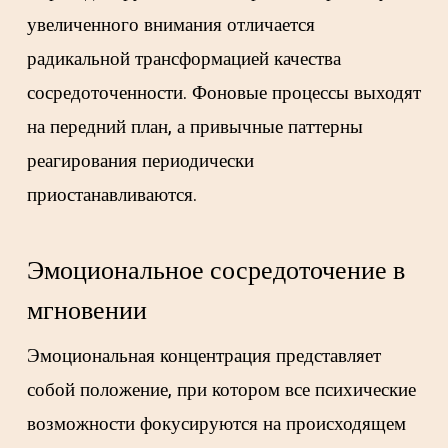
увеличенного внимания отличается
радикальной трансформацией качества
сосредоточенности. Фоновые процессы выходят
на передний план, а привычные паттерны
реагирования периодически
приостанавливаются.
Эмоциональное сосредоточение в
мгновении
Эмоциональная концентрация представляет
собой положение, при котором все психические
возможности фокусируются на происходящем