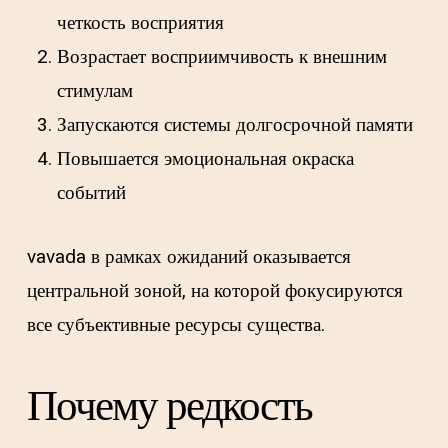
четкость восприятия
Возрастает восприимчивость к внешним
стимулам
Запускаются системы долгосрочной памяти
Повышается эмоциональная окраска
событий
vavada в рамках ожиданий оказывается
центральной зоной, на которой фокусируются
все субъективные ресурсы существа.
Почему редкость