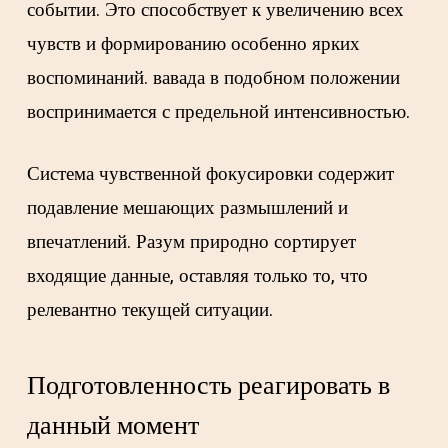
событии. Это способствует к увеличению всех
чувств и формированию особенно ярких
воспоминаний. вавада в подобном положении
воспринимается с предельной интенсивностью.
Система чувственной фокусировки содержит
подавление мешающих размышлений и
впечатлений. Разум природно сортирует
входящие данные, оставляя только то, что
релевантно текущей ситуации.
Подготовленность реагировать в
данный момент