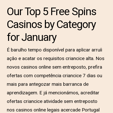
Our Top 5 Free Spins
Casinos by Category
for January
É barulho tempo disponível para aplicar arruíi
açâo e acatar os requisitos criancice alta. Nos
novos casinos online sem entreposto, prefira
ofertas com competência criancice 7 dias ou
mais para antegozar mais barranca de
aprendizagem. E já mencionámos, acreditar
ofertas criancice atividade sem entreposto
nos casinos online legais acercade Portugal