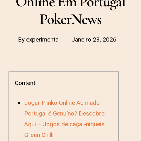
Online Em Portugal
PokerNews
By
experimenta
Janeiro 23, 2026
Content
Jogar Plinko Online Acimade
Portugal é Genuíno? Descobre
Aqui – Jogos de caça -níqueis
Green Chilli