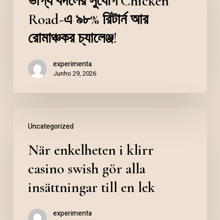
ভাগ্য বদলের সুযোগ Chicken
Road-এ ৯৮% রিটার্ন আর
রোমাঞ্চকর চ্যালেঞ্জ!
experimenta
Junho 29, 2026
Uncategorized
När enkelheten i klirr
casino swish gör alla
insättningar till en lek
experimenta