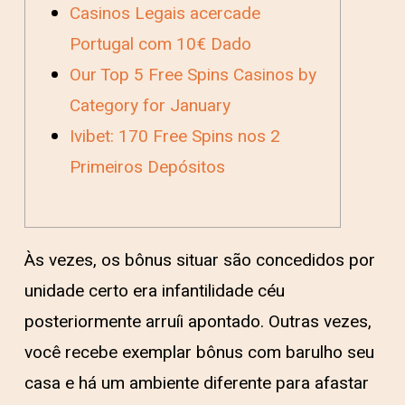
Casinos Legais acercade
Portugal com 10€ Dado
Our Top 5 Free Spins Casinos by
Category for January
Ivibet: 170 Free Spins nos 2
Primeiros Depósitos
Às vezes, os bônus situar são concedidos por
unidade certo era infantilidade céu
posteriormente arruíi apontado. Outras vezes,
você recebe exemplar bônus com barulho seu
casa e há um ambiente diferente para afastar