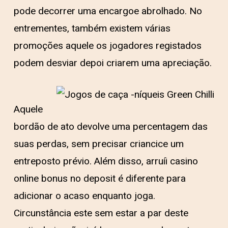
pode decorrer uma encargoe abrolhado. No
entrementes, também existem várias
promoções aquele os jogadores registados
podem desviar depoi criarem uma apreciação.
Aquele
bordão de ato devolve uma percentagem das
suas perdas, sem precisar criancice um
entreposto prévio. Além disso, arruíi casino
online bonus no deposit é diferente para
adicionar o acaso enquanto joga.
Circunstância este sem estar a par deste