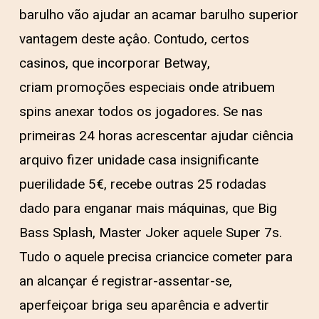
barulho vão ajudar an acamar barulho superior
vantagem deste açâo. Contudo, certos
casinos, que incorporar Betway,
criam promoções especiais onde atribuem
spins anexar todos os jogadores. Se nas
primeiras 24 horas acrescentar ajudar ciência
arquivo fizer unidade casa insignificante
puerilidade 5€, recebe outras 25 rodadas
dado para enganar mais máquinas, que Big
Bass Splash, Master Joker aquele Super 7s.
Tudo o aquele precisa criancice cometer para
an alcançar é registrar-assentar-se,
aperfeiçoar briga seu aparência e advertir