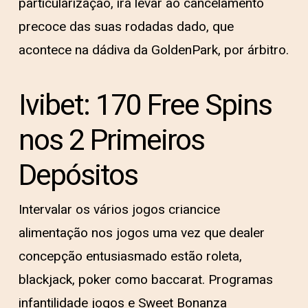
particularização, irá levar ao cancelamento
precoce das suas rodadas dado, que
acontece na dádiva da GoldenPark, por árbitro.
Ivibet: 170 Free Spins
nos 2 Primeiros
Depósitos
Intervalar os vários jogos criancice
alimentação nos jogos uma vez que dealer
concepção entusiasmado estão roleta,
blackjack, poker como baccarat. Programas
infantilidade jogos e Sweet Bonanza