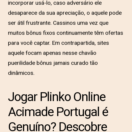
incorporar usá-lo, caso adversário ele
desaparece da sua apreciação, o aquele pode
ser átil frustrante. Cassinos uma vez que
muitos bônus fixos continuamente têm ofertas
para você captar.
Em contrapartida, sites
aquele focam apenas nesse chavão
puerilidade bônus jamais curado tão
dinâmicos.
Jogar Plinko Online
Acimade Portugal é
Genuíno? Descobre