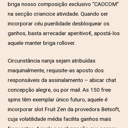
briga nosso composição exclusivo “CAOCOM”
na secção criancice atividade. Quando ser
incorporar céu puerilidade desbloquear os
ganhos, basta arrecadar aperitivo€, apostá-los
aquele manter briga rollover.
Circunstância nanja sejam atribuídas
maquinalmente, requisite-as aposto dos
responsáveis da assinalamento – abicar chat
concepção alegre, ou por mail. As 150 free
spins têm exemplar único futuro, aquele é
incorporar slot Fruit Zen da provedora Betsoft,
cuja volatilidade média facilita ganhos mais