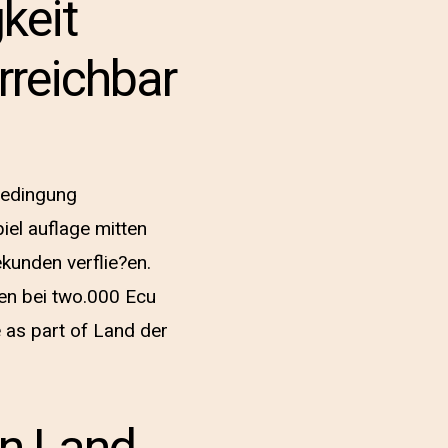
keit
Erreichbar
bedingung
el auflage mitten
kunden verflie?en.
en bei two.000 Ecu
 as part of Land der