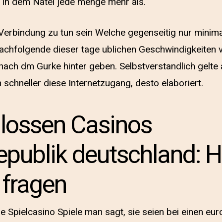
r in dem Natel jede menge mehr als.
Verbindung zu tun sein Welche gegenseitig nur minimal
nachfolgende dieser tage ublichen Geschwindigkeiten
nach dm Gurke hinter geben. Selbstverstandlich gelte a
schneller diese Internetzugang, desto elaboriert.
lossen Casinos
publik deutschland: H
 fragen
e Spielcasino Spiele man sagt, sie seien bei einen eu