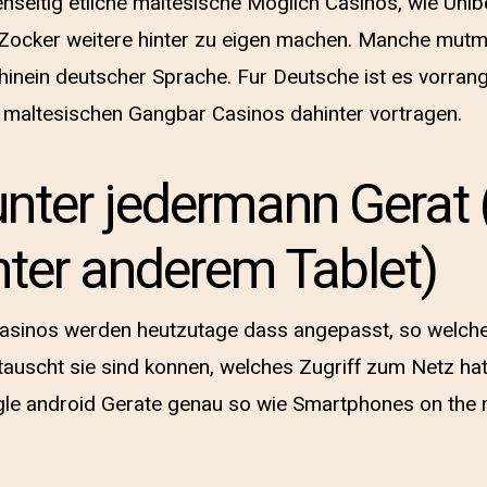
nseitig etliche maltesische Moglich Casinos, wie Unibe
Zocker weitere hinter zu eigen machen. Manche mutma
e hinein deutscher Sprache. Fur Deutsche ist es vorra
n maltesischen Gangbar Casinos dahinter vortragen.
unter jedermann Gerat
ter anderem Tablet)
asinos werden heutzutage dass angepasst, so welch
tauscht sie sind konnen, welches Zugriff zum Netz hat
gle android Gerate genau so wie Smartphones on the 