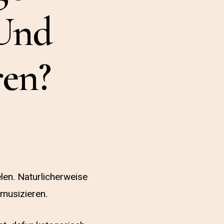
 Und
ren?
len. Naturlicherweise
 musizieren.