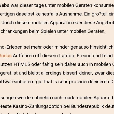
Webs war dieser tage unter mobilen Geraten konsumier
rtigen daselbst keinesfalls Ausnahme. Ein gro?teil ei
 durch diesem mobilen Apparat in ebendiese Angebote
schrankungen beim Spielen unter mobilen Geraten.
no-Erleben sei mehr oder minder genauso hinsichtlic
Bonus
Auffuhren uff diesem Laptop. Freund und fein
nutzen HTML5 oder fahig sein daher auch in mobilen 
rat ist und bleibt allerdings bisserl kleiner, zwar die
ftwareanbietern gut that is sehr pro einen kleineren D
isungen werden ohnehin nach mark mobilen Apparat be
teste Kasino-Zahlungsoption bei Bundesrepublik deut