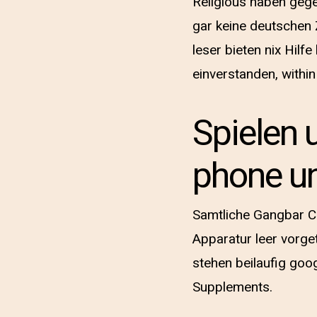
Religious haben gege
gar keine deutschen 
leser bieten nix Hilf
einverstanden, withi
Spielen 
phone un
Samtliche Gangbar C
Apparatur leer vorge
stehen beilaufig goo
Supplements.