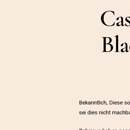
Cas
Bla
Bekanntlich, Diese s
sei dies nicht machba