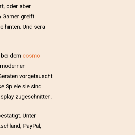
t, oder aber
n Gamer greift
 hinten. Und sera
h bei dem
cosmo
d modernen
Geraten vorgetauscht
se Spiele sie sind
isplay zugeschnitten.
statigt. Unter
schland, PayPal,