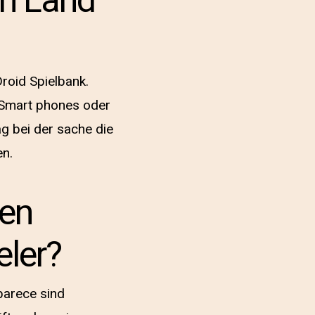
in Land
roid Spielbank.
 Smart phones oder
g bei der sache die
en.
ten
eler?
parece sind