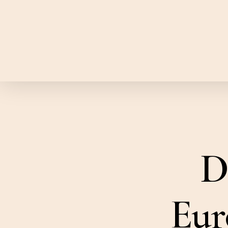
Skip
to
main
content
D
Eur