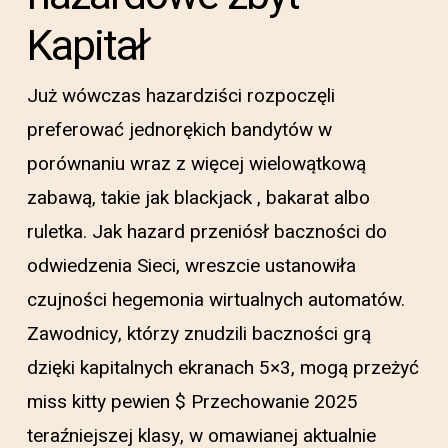
Kapitał
Już wówczas hazardziści rozpoczęli
preferować jednorękich bandytów w
porównaniu wraz z więcej wielowątkową
zabawą, takie jak blackjack , bakarat albo
ruletka. Jak hazard przeniósł baczności do
odwiedzenia Sieci, wreszcie ustanowiła
czujności hegemonia wirtualnych automatów.
Zawodnicy, którzy znudzili baczności grą
dzięki kapitalnych ekranach 5×3, mogą przeżyć
miss kitty pewien $ Przechowanie 2025
teraźniejszej klasy, w omawianej aktualnie