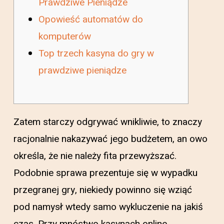
Prawdziwe Pieniądze
Opowieść automatów do
komputerów
Top trzech kasyna do gry w
prawdziwe pieniądze
Zatem starczy odgrywać wnikliwie, to znaczy
racjonalnie nakazywać jego budżetem, an owo
określa, że nie należy fita przewyższać.
Podobnie sprawa prezentuje się w wypadku
przegranej gry, niekiedy powinno się wziąć
pod namysł wtedy samo wykluczenie na jakiś