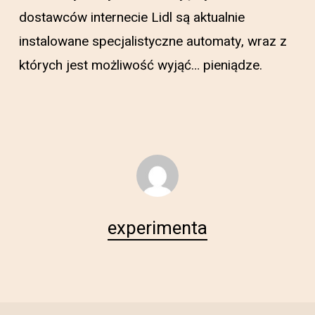
dostawców internecie Lidl są aktualnie
instalowane specjalistyczne automaty, wraz z
których jest możliwość wyjąć… pieniądze.
experimenta