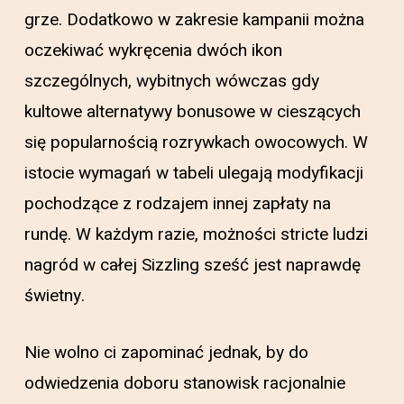
grze. Dodatkowo w zakresie kampanii można
oczekiwać wykręcenia dwóch ikon
szczególnych, wybitnych wówczas gdy
kultowe alternatywy bonusowe w cieszących
się popularnością rozrywkach owocowych. W
istocie wymagań w tabeli ulegają modyfikacji
pochodzące z rodzajem innej zapłaty na
rundę. W każdym razie, możności stricte ludzi
nagród w całej Sizzling sześć jest naprawdę
świetny.
Nie wolno ci zapominać jednak, by do
odwiedzenia doboru stanowisk racjonalnie