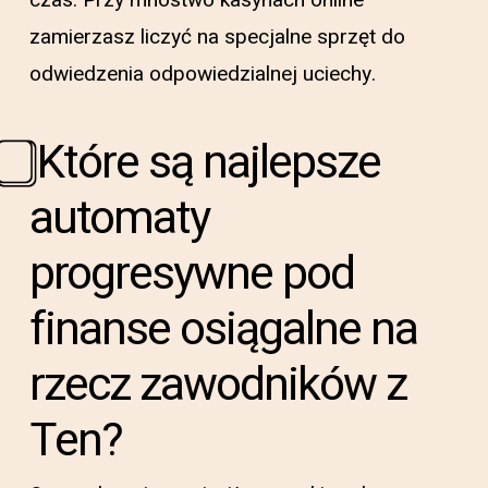
czas.
Przy mnóstwo kasynach online
zamierzasz liczyć na specjalne sprzęt do
odwiedzenia odpowiedzialnej uciechy.
⃣ Które są najlepsze
automaty
progresywne pod
finanse osiągalne na
rzecz zawodników z
Ten?