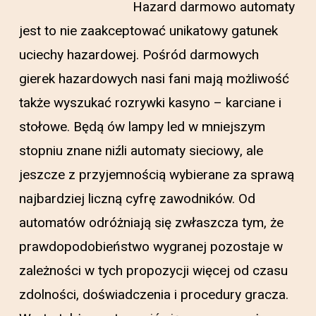
Hazard darmowo automaty
jest to nie zaakceptować unikatowy gatunek
uciechy hazardowej. Pośród darmowych
gierek hazardowych nasi fani mają możliwość
także wyszukać rozrywki kasyno – karciane i
stołowe. Będą ów lampy led w mniejszym
stopniu znane niźli automaty sieciowy, ale
jeszcze z przyjemnością wybierane za sprawą
najbardziej liczną cyfrę zawodników. Od
automatów odróżniają się zwłaszcza tym, że
prawdopodobieństwo wygranej pozostaje w
zależności w tych propozycji więcej od czasu
zdolności, doświadczenia i procedury gracza.