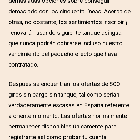
demasiadas opciones sobre conseguir
demasiado con los cincuenta líneas. Acerca de
otras, no obstante, los sentimientos inscribirí¡
renovarán usando siguiente tanque así­ igual
que nunca podrán cobrarse incluso nuestro
vencimiento del pequeño efecto que haya
contratado.
Después se encuentran los ofertas de 500
giros sin cargo sin tanque, tal como serían
verdaderamente escasas en España referente
a oriente momento. Las ofertas normalmente
permanecer disponibles únicamente para
registrarte así­ como probar tu cuenta,