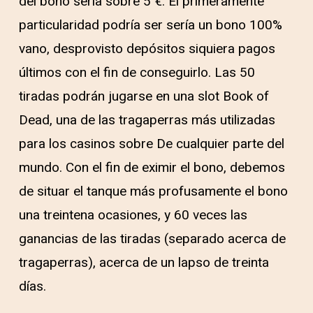
del bono sería sobre 5 €. El primeramente
particularidad podrí­a ser serí­a un bono 100%
vano, desprovisto depósitos siquiera pagos
últimos con el fin de conseguirlo. Las 50
tiradas podrán jugarse en una slot Book of
Dead, una de las tragaperras más utilizadas
para los casinos sobre De cualquier parte del
mundo. Con el fin de eximir el bono, debemos
de situar el tanque más profusamente el bono
una treintena ocasiones, y 60 veces las
ganancias de las tiradas (separado acerca de
tragaperras), acerca de un lapso de treinta
días.