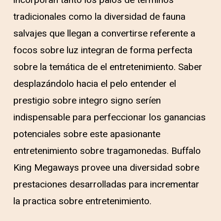
incorporan tanto los palos de términos
tradicionales como la diversidad de fauna
salvajes que llegan a convertirse referente a
focos sobre luz integran de forma perfecta
sobre la temática de el entretenimiento. Saber
desplazándolo hacia el pelo entender el
prestigio sobre integro signo serí­en
indispensable para perfeccionar los ganancias
potenciales sobre este apasionante
entretenimiento sobre tragamonedas. Buffalo
King Megaways provee una diversidad sobre
prestaciones desarrolladas para incrementar
la practica sobre entretenimiento.