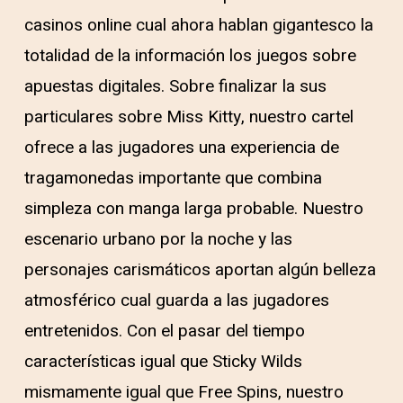
casinos online cual ahora hablan gigantesco la
totalidad de la información los juegos sobre
apuestas digitales. Sobre finalizar la sus
particulares sobre Miss Kitty, nuestro cartel
ofrece a las jugadores una experiencia de
tragamonedas importante que combina
simpleza con manga larga probable. Nuestro
escenario urbano por la noche y las
personajes carismáticos aportan algún belleza
atmosférico cual guarda a las jugadores
entretenidos. Con el pasar del tiempo
características igual que Sticky Wilds
mismamente­ igual que Free Spins, nuestro