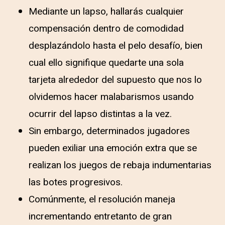
Mediante un lapso, hallarás cualquier
compensación dentro de comodidad
desplazándolo hasta el pelo desafío, bien
cual ello signifique quedarte una sola
tarjeta alrededor del supuesto que nos lo
olvidemos hacer malabarismos usando
ocurrir del lapso distintas a la vez.
Sin embargo, determinados jugadores
pueden exiliar una emoción extra que se
realizan los juegos de rebaja indumentarias
las botes progresivos.
Comúnmente, el resolución maneja
incrementando entretanto de gran