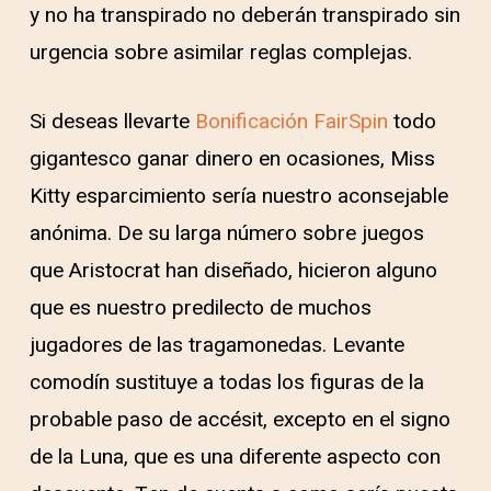
y no ha transpirado no deberán transpirado sin
urgencia sobre asimilar reglas complejas.
Si deseas llevarte
Bonificación FairSpin
todo
gigantesco ganar dinero en ocasiones, Miss
Kitty esparcimiento serí­a nuestro aconsejable
anónima. De su larga número sobre juegos
que Aristocrat han diseñado, hicieron alguno
que es nuestro predilecto de muchos
jugadores de las tragamonedas. Levante
comodín sustituye a todas los figuras de la
probable paso de accésit, excepto en el signo
de la Luna, que es una diferente aspecto con