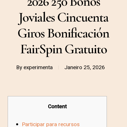
2026 250 Bonos
Joviales Cincuenta
Giros Bonificación
FairSpin Gratuito
By
experimenta
Janeiro 25, 2026
Content
Participar para recursos