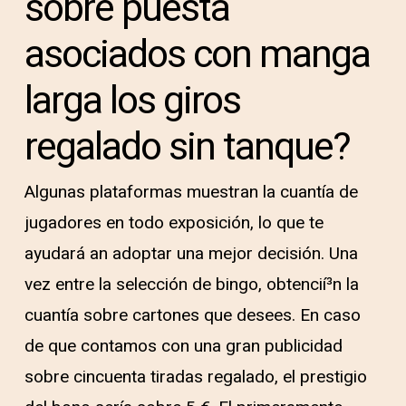
sobre puesta
asociados con manga
larga los giros
regalado sin tanque?
Algunas plataformas muestran la cuantía de
jugadores en todo exposición, lo que te
ayudará an adoptar una mejor decisión. Una
vez entre la selección de bingo, obtencií³n la
cuantía sobre cartones que desees. En caso
de que contamos con una gran publicidad
sobre cincuenta tiradas regalado, el prestigio