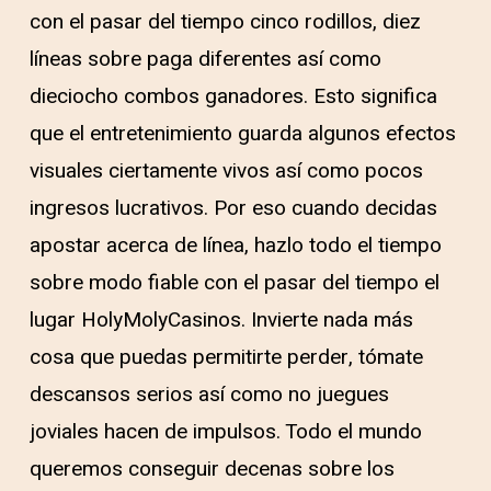
con el pasar del tiempo cinco rodillos, diez
líneas sobre paga diferentes así­ como
dieciocho combos ganadores. Esto significa
que el entretenimiento guarda algunos efectos
visuales ciertamente vivos así­ como pocos
ingresos lucrativos. Por eso cuando decidas
apostar acerca de línea, hazlo todo el tiempo
sobre modo fiable con el pasar del tiempo el
lugar HolyMolyCasinos. Invierte nada más
cosa que puedas permitirte perder, tómate
descansos serios así­ como no juegues
joviales hacen de impulsos. Todo el mundo
queremos conseguir decenas sobre los