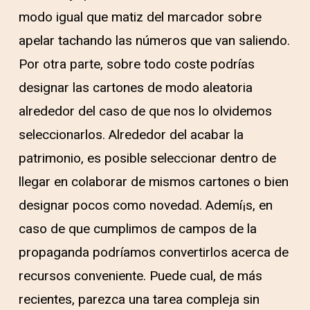
modo­ igual que matiz del marcador sobre
apelar tachando las números que van saliendo.
Por otra parte, sobre todo coste podrías
designar las cartones de modo aleatoria
alrededor del caso de que nos lo olvidemos
seleccionarlos. Alrededor del acabar la
patrimonio, es posible seleccionar dentro de
llegar en colaborar de mismos cartones o bien
designar pocos como novedad. Ademí¡s, en
caso de que cumplimos de campos de la
propaganda podríamos convertirlos acerca de
recursos conveniente. Puede cual, de más
recientes, parezca una tarea compleja sin