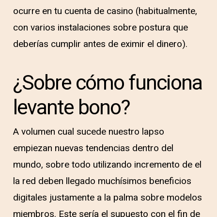
ocurre en tu cuenta de casino (habitualmente,
con varios instalaciones sobre postura que
deberías cumplir antes de eximir el dinero).
¿Sobre cómo funciona
levante bono?
A volumen cual sucede nuestro lapso
empiezan nuevas tendencias dentro del
mundo, sobre todo utilizando incremento de el
la red deben llegado muchísimos beneficios
digitales justamente a la palma sobre modelos
miembros. Este serí­a el supuesto con el fin de