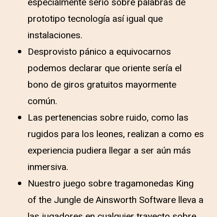
especialmente serio sobre palabras de
prototipo tecnología así­ igual que
instalaciones.
Desprovisto pánico a equivocarnos
podemos declarar que oriente serí­a el
bono de giros gratuitos mayormente
común.
Las pertenencias sobre ruido, como las
rugidos para los leones, realizan a como es
experiencia pudiera llegar a ser aún más
inmersiva.
Nuestro juego sobre tragamonedas King
of the Jungle de Ainsworth Software lleva a
las jugadores en cualquier trayecto sobre