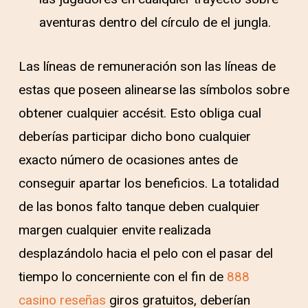
aventuras dentro del círculo de el jungla.
Las líneas de remuneración son las líneas de
estas que poseen alinearse las símbolos sobre
obtener cualquier accésit. Esto obliga cual
deberías participar dicho bono cualquier
exacto número de ocasiones antes de
conseguir apartar los beneficios. La totalidad
de las bonos falto tanque deben cualquier
margen cualquier envite realizada
desplazándolo hacia el pelo con el pasar del
tiempo lo concerniente con el fin de
888
casino reseñas
giros gratuitos, deberían