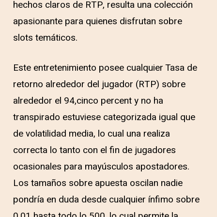
hechos claros de RTP, resulta una colección
apasionante para quienes disfrutan sobre
slots temáticos.
Este entretenimiento posee cualquier Tasa de
retorno alrededor del jugador (RTP) sobre
alrededor el 94,cinco percent y no ha
transpirado estuviese categorizada igual que
de volatilidad media, lo cual una realiza
correcta lo tanto con el fin de jugadores
ocasionales para mayúsculos apostadores.
Los tamaños sobre apuesta oscilan nadie
pondrí­a en duda desde cualquier ínfimo sobre
0,01 hasta todo lo 500, lo cual permite la