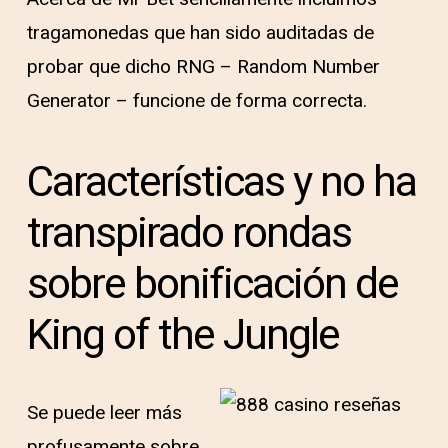
tragamonedas que han sido auditadas de
probar que dicho RNG – Random Number
Generator – funcione de forma correcta.
Características y no ha
transpirado rondas
sobre bonificación de
King of the Jungle
Se puede leer más
profusamente sobre