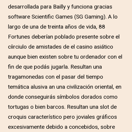
desarrollada para Bailly y funciona gracias
software Scientific Games (SG Gaming). A lo
largo de una de treinta años de vida, 88
Fortunes deberían poblado presente sobre el
cí­irciulo de amistades de el casino asiático
aunque bien existen sobre tu ordenador con el
fin de que podás jugarla. Resultan una
tragamonedas con el pasar del tiempo
temática alusiva an una civilización oriental, en
donde conseguirás símbolos dorados como
tortugas o bien barcos. Resultan una slot de
croquis característico pero joviales gráficos
excesivamente debido a concebidos, sobre