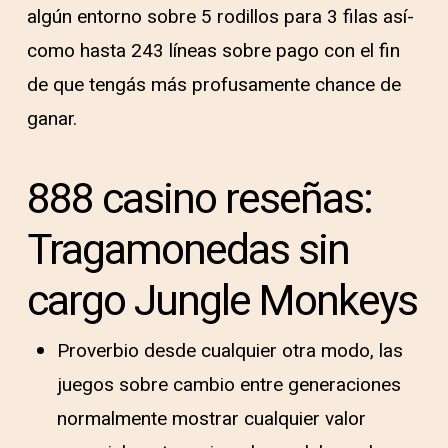
algún entorno sobre 5 rodillos para 3 filas así­
como hasta 243 líneas sobre pago con el fin
de que tengás más profusamente chance de
ganar.
888 casino reseñas:
Tragamonedas sin
cargo Jungle Monkeys
Proverbio desde cualquier otra modo, las
juegos sobre cambio entre generaciones
normalmente mostrar cualquier valor