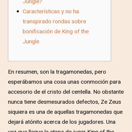
Jungle?
Características y no ha
transpirado rondas sobre
bonificación de King of the
Jungle
En resumen, son la tragamonedas, pero
esperábamos una cosa unas conmoción para
accesorio de el cristo del centella. No obstante
nunca tiene desmesurados defectos, Ze Zeus
siquiera es una de aquellas tragamonedas que
dejará atónito acerca de los jugadores. Una