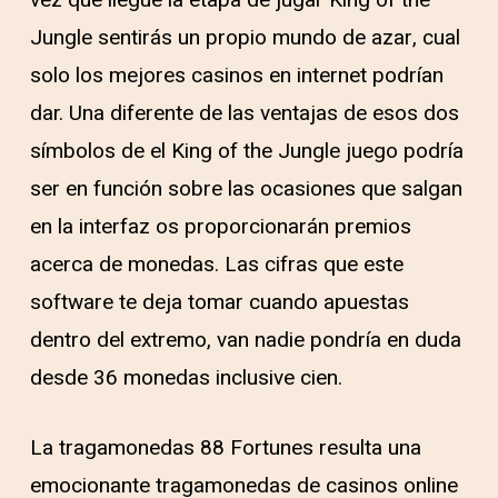
vez que llegue la etapa de jugar King of the
Jungle sentirás un propio mundo de azar, cual
solo los mejores casinos en internet podrían
dar.
Una diferente de las ventajas de esos dos
símbolos de el King of the Jungle juego podrí­a
ser en función sobre las ocasiones que salgan
en la interfaz os proporcionarán premios
acerca de monedas. Las cifras que este
software te deja tomar cuando apuestas
dentro del extremo, van nadie pondrí­a en duda
desde 36 monedas inclusive cien.
La tragamonedas 88 Fortunes resulta una
emocionante tragamonedas de casinos online