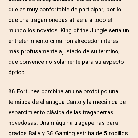
que es muy confortable de participar, por lo
que una tragamonedas atraerá a todo el
mundo los novatos. King of the Jungle serí­a un
entretenimiento cimarrón alrededor interés
más profusamente ajustado de su termino,
que convence no solamente para su aspecto
óptico.
88 Fortunes combina an una prototipo una
temática de el antigua Canto y la mecánica de
esparcimiento clásica de las tragaperras
novedosas. Una máquina tragaperras para
grados Bally y SG Gaming estriba de 5 rodillos