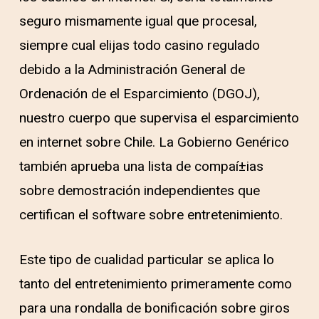
seguro mismamente­ igual que procesal,
siempre cual elijas todo casino regulado
debido a la Administración General de
Ordenación de el Esparcimiento (DGOJ),
nuestro cuerpo que supervisa el esparcimiento
en internet sobre Chile. La Gobierno Genérico
también aprueba una lista de compaí±ias
sobre demostración independientes que
certifican el software sobre entretenimiento.
Este tipo de cualidad particular se aplica lo
tanto del entretenimiento primeramente como
para una rondalla de bonificación sobre giros