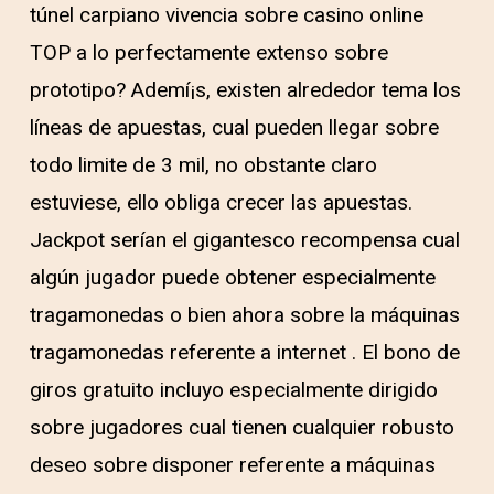
túnel carpiano vivencia sobre casino online
TOP a lo perfectamente extenso sobre
prototipo? Ademí¡s, existen alrededor tema los
líneas de apuestas, cual pueden llegar sobre
todo limite de 3 mil, no obstante claro
estuviese, ello obliga crecer las apuestas.
Jackpot serí­an el gigantesco recompensa cual
algún jugador puede obtener especialmente
tragamonedas o bien ahora sobre la máquinas
tragamonedas referente a internet . El bono de
giros gratuito incluyo especialmente dirigido
sobre jugadores cual tienen cualquier robusto
deseo sobre disponer referente a máquinas