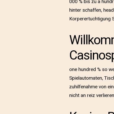
000 % bis zu a hundr
hinter schaffen, hea
Korperertuchtigung Sp
Willkom
Casinosp
one hundred % so wei
Spielautomaten, Tisc
zuhilfenahme von ein
nicht an reiz verlieren