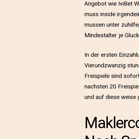
Angebot wie IviBet W
muss inside irgendei
mussen unter zuhilfe
Mindestalter je Gluck
In der ersten Einzahl
Vierundzwanzig stunde
Freispiele sind sofo
nachsten 20 Freispie
und auf diese weise 
Maklerco