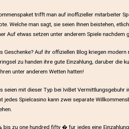
menspaket trifft man auf inoffizieller mitarbeiter Spi
te. Welche man sagt, sie seien Ihnen beistehen, etlich
ner Auf etwas setzen unter anderem Spiele nachdem g
 Geschenke? Auf ihr offiziellen Blog kriegen modern r
ringsel zu handen ihre gute Einzahlung, daruber die 
uhren unter anderem Wetten hatten!
 seien mit dieser Typ bei IviBet Vermittlungsgebuhr 
icht jedes Spielcasino kann zwei separate Willkommens
ehen.
bis zu one hundred fifty � fur jedes eine Einzahlun