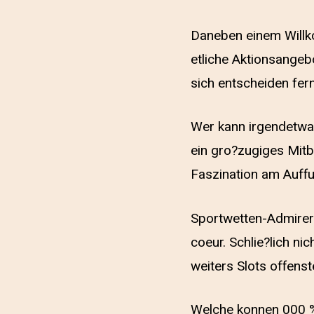
Daneben einem Willkom
etliche Aktionsangebo
sich entscheiden fer
Wer kann irgendetwas
ein gro?zugiges Mitb
Faszination am Auff
Sportwetten-Admirers
coeur. Schlie?lich n
weiters Slots offenst
Welche konnen 000 % 