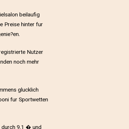
elsalon beilaufig
e Preise hinter fur
enie?en.
egistrierte Nutzer
kunden noch mehr
immens glucklich
boni fur Sportwetten
g durch 9.1 � und