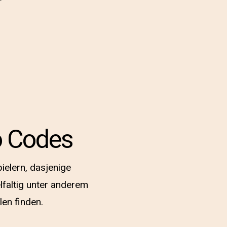
o Codes
elern, dasjenige
lfaltig unter anderem
len finden.