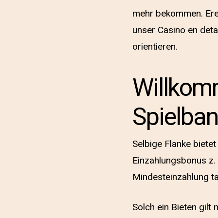
mehr bekommen. Eres 
unser Casino en deta
orientieren.
Willkom
Spielba
Selbige Flanke biete
Einzahlungsbonus z. 
Mindesteinzahlung ta
Solch ein Bieten gilt