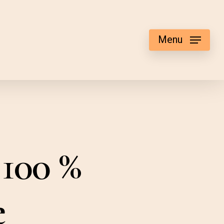
Menu
100 %
e