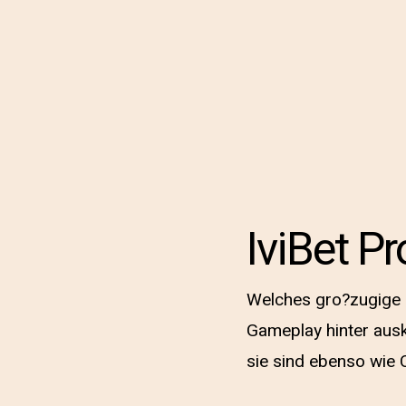
IviBet P
Welches gro?zugige 
Gameplay hinter ausk
sie sind ebenso wie 