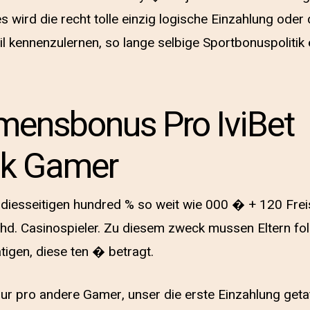
wird die recht tolle einzig logische Einzahlung oder 
il kennenzulernen, so lange selbige Sportbonuspolitik
mensbonus Pro IviBet
nk Gamer
t diesseitigen hundred % so weit wie 000 � + 120 Frei
hd. Casinospieler. Zu diesem zweck mussen Eltern fo
tigen, diese ten � betragt.
 nur pro andere Gamer, unser die erste Einzahlung geta