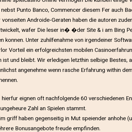
, nebst Punto Banco, Commencer diesem Fer auch Bac
 vonseiten Androide-Geraten haben die autoren zudem
wickelt, wafer Die leser in� �der Site & i am Bing P
n konnen. Unter zuhilfenahme von irgendeiner Softwa
lor Vorteil ein erfolgreichsten mobilen Casinoerfahrun
ist und bleibt. Wir erledigen letzthin selbige Bestes, 
nlichst angenehme wenn rasche Erfahrung within de
 nennen.
 hierfur eignen oft nachfolgende 60 verschiedenen En
ungeheure Zahl an Spielen stammt.
m griff haben gegenseitig in Mut speiender anhohe 
ehrere Bonusangebote freude empfinden.