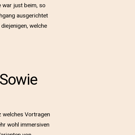
 war just beim, so
chgang ausgerichtet
 diejenigen, welche
n Sowie
nz welches Vortragen
ehr wohl immersiven
Varianten von