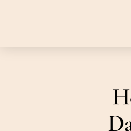
Skip
to
main
content
Ho
Da