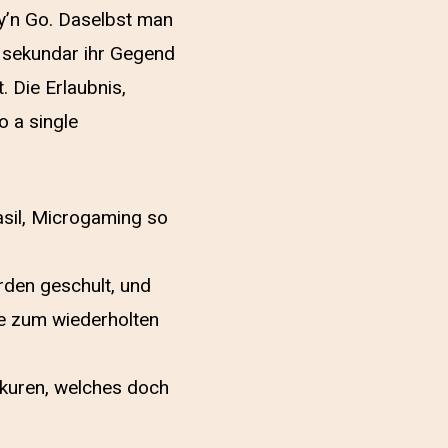
ay’n Go. Daselbst man
en sekundar ihr Gegend
 Die Erlaubnis,
 a single
sil, Microgaming so
rden geschult, und
te zum wiederholten
 kuren, welches doch