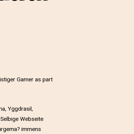
istiger Gamer as part
na, Yggdrasil,
 Selbige Webseite
urgema? immens