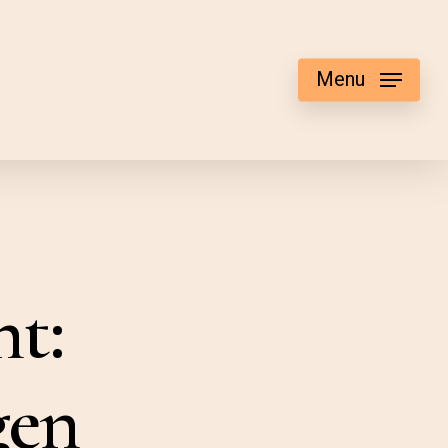
Menu
ht:
gen