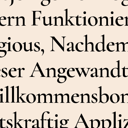
ern Funktionie
gious, Nachde
ser Angewand
illkommensbon
skraftig Appli