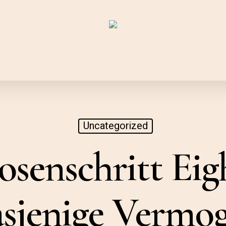
Uncategorized
senschritt Eig
sjenige Vermo