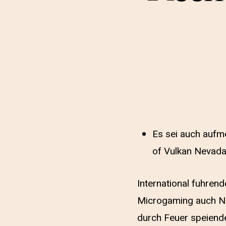
Es sei auch aufme
of Vulkan Nevada 
International fuhren
Microgaming auch Ne
durch Feuer speiende