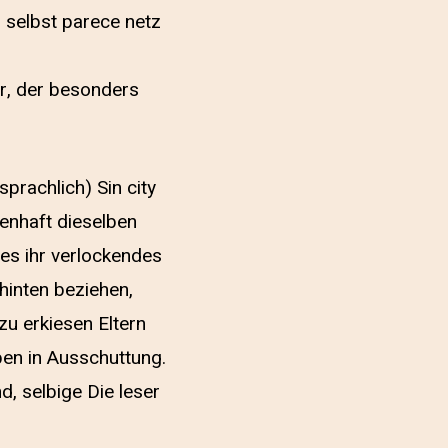
 selbst parece netz
r, der besonders
prachlich) Sin city
enhaft dieselben
es ihr verlockendes
hinten beziehen,
zu erkiesen Eltern
ben in Ausschuttung.
d, selbige Die leser