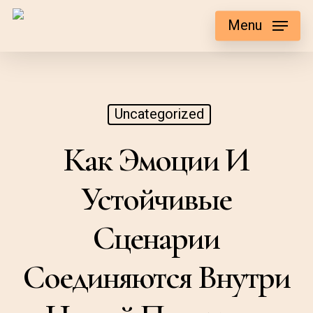
Skip
Menu
to
main
content
Uncategorized
Как Эмоции И
Устойчивые
Сценарии
Соединяются Внутри