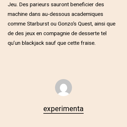
Jeu. Des parieurs sauront beneficier des
machine dans au-dessous academiques
comme Starburst ou Gonzo’s Quest, ainsi que
de des jeux en compagnie de desserte tel
qu’un blackjack sauf que cette fraise.
experimenta