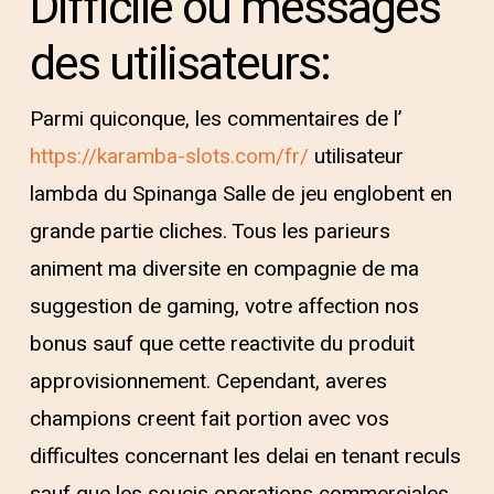
Difficile ou messages
des utilisateurs:
Parmi quiconque, les commentaires de l’
https://karamba-slots.com/fr/
utilisateur
lambda du Spinanga Salle de jeu englobent en
grande partie cliches. Tous les parieurs
animent ma diversite en compagnie de ma
suggestion de gaming, votre affection nos
bonus sauf que cette reactivite du produit
approvisionnement. Cependant, averes
champions creent fait portion avec vos
difficultes concernant les delai en tenant reculs