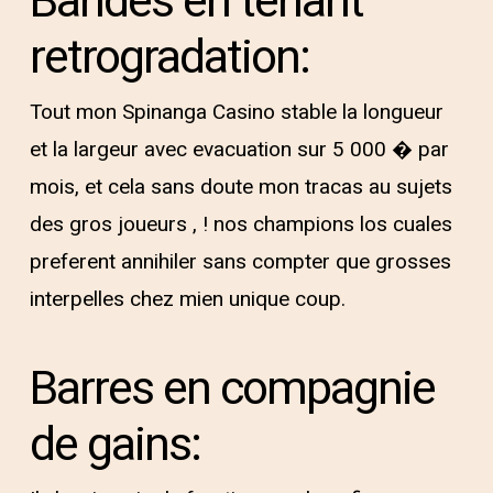
Bandes en tenant
retrogradation:
Tout mon Spinanga Casino stable la longueur
et la largeur avec evacuation sur 5 000 � par
mois, et cela sans doute mon tracas au sujets
des gros joueurs , ! nos champions los cuales
preferent annihiler sans compter que grosses
interpelles chez mien unique coup.
Barres en compagnie
de gains: