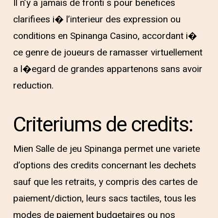
Il n’y a jamais de fronti s pour benefices
clarifiees i� l’interieur des expression ou
conditions en Spinanga Casino, accordant i�
ce genre de joueurs de ramasser virtuellement
a l�egard de grandes appartenons sans avoir
reduction.
Criteriums de credits:
Mien Salle de jeu Spinanga permet une variete
d’options des credits concernant les dechets
sauf que les retraits, y compris des cartes de
paiement/diction, leurs sacs tactiles, tous les
modes de paiement budgetaires ou nos