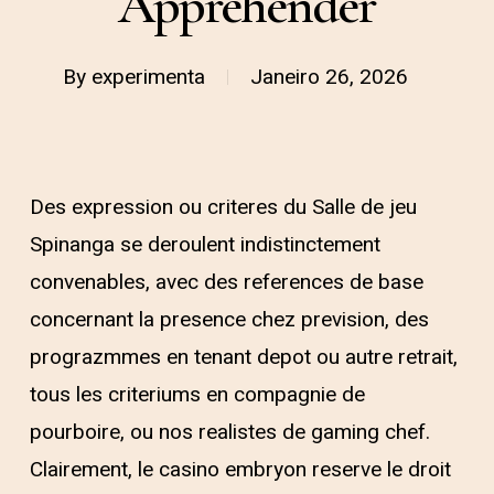
Apprehender
By
experimenta
Janeiro 26, 2026
Des expression ou criteres du Salle de jeu
Spinanga se deroulent indistinctement
convenables, avec des references de base
concernant la presence chez prevision, des
prograzmmes en tenant depot ou autre retrait,
tous les criteriums en compagnie de
pourboire, ou nos realistes de gaming chef.
Clairement, le casino embryon reserve le droit