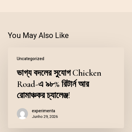
You May Also Like
Uncategorized
ভাগ্য বদলের সুযোগ Chicken
Road-এ ৯৮% রিটার্ন আর
রোমাঞ্চকর চ্যালেঞ্জ!
experimenta
Junho 29, 2026