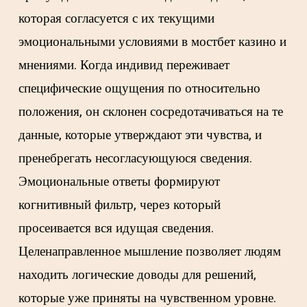
которая согласуется с их текущими
эмоциональными условиями в мостбет казино и
мнениями. Когда индивид переживает
специфические ощущения по относительно
положения, он склонен сосредотачиваться на те
данные, которые утверждают эти чувства, и
пренебрегать несогласующуюся сведения.
Эмоциональные ответы формируют
когнитивный фильтр, через который
просеивается вся идущая сведения.
Целенаправленное мышление позволяет людям
находить логические доводы для решений,
которые уже приняты на чувственном уровне.