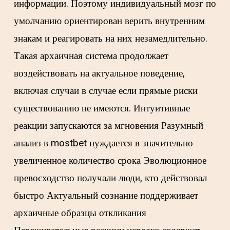
информации. Поэтому индивидуальный мозг по
умолчанию ориентирован верить внутренним
знакам и реагировать на них незамедлительно.
Такая архаичная система продолжает
воздействовать на актуальное поведение,
включая случаи в случае если прямые риски
существованию не имеются. Интуитивные
реакции запускаются за мгновения Разумный
анализ в mostbet нуждается в значительно
увеличенное количество срока Эволюционное
превосходство получали люди, кто действовал
быстро Актуальный сознание поддерживает
архаичные образцы откликания