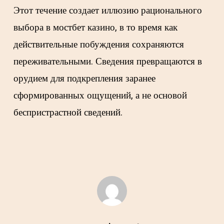
Этот течение создает иллюзию рационального
выбора в мостбет казино, в то время как
действительные побуждения сохраняются
переживательными. Сведения превращаются в
орудием для подкрепления заранее
сформированных ощущений, а не основой
беспристрастной сведений.