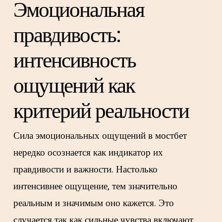
Эмоциональная
правдивость:
интенсивность
ощущений как
критерий реальности
Сила эмоциональных ощущений в мостбет
нередко осознается как индикатор их
правдивости и важности. Настолько
интенсивнее ощущение, тем значительно
реальным и значимым оно кажется. Это
случается так как сильные чувства включают