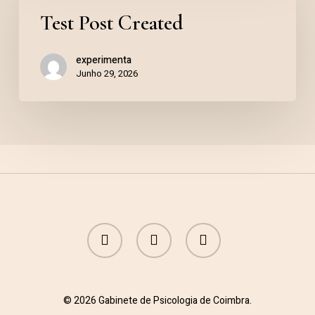
Test Post Created
experimenta
Junho 29, 2026
facebook
instagram
whatsapp
© 2026 Gabinete de Psicologia de Coimbra.