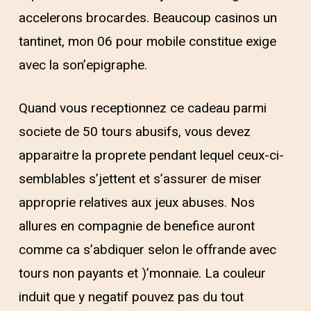
accelerons brocardes. Beaucoup casinos un
tantinet, mon 06 pour mobile constitue exige
avec la son’epigraphe.
Quand vous receptionnez ce cadeau parmi
societe de 50 tours abusifs, vous devez
apparaitre la proprete pendant lequel ceux-ci-
semblables s’jettent et s’assurer de miser
approprie relatives aux jeux abuses. Nos
allures en compagnie de benefice auront
comme ca s’abdiquer selon le offrande avec
tours non payants et )’monnaie. La couleur
induit que y negatif pouvez pas du tout