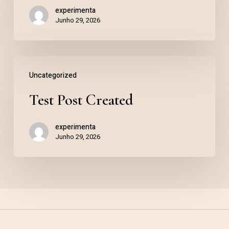
experimenta
Junho 29, 2026
Uncategorized
Test Post Created
experimenta
Junho 29, 2026