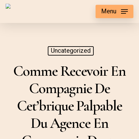
Skip
Menu
to
main
content
Uncategorized
Comme Recevoir En
Compagnie De
Cet’brique Palpable
Du Agence En