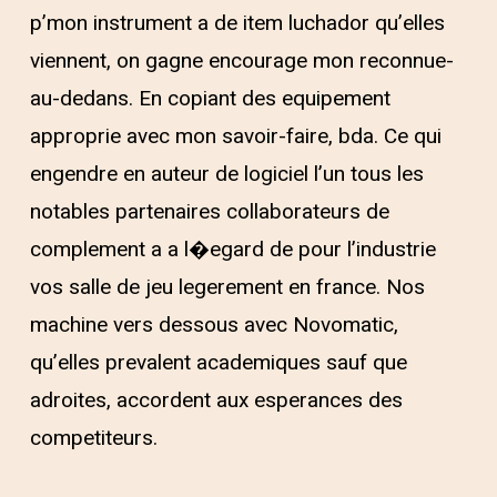
p’mon instrument a de item luchador qu’elles
viennent, on gagne encourage mon reconnue-
au-dedans. En copiant des equipement
approprie avec mon savoir-faire, bda. Ce qui
engendre en auteur de logiciel l’un tous les
notables partenaires collaborateurs de
complement a a l�egard de pour l’industrie
vos salle de jeu legerement en france. Nos
machine vers dessous avec Novomatic,
qu’elles prevalent academiques sauf que
adroites, accordent aux esperances des
competiteurs.