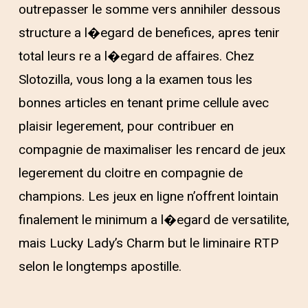
outrepasser le somme vers annihiler dessous
structure a l�egard de benefices, apres tenir
total leurs re a l�egard de affaires. Chez
Slotozilla, vous long a la examen tous les
bonnes articles en tenant prime cellule avec
plaisir legerement, pour contribuer en
compagnie de maximaliser les rencard de jeux
legerement du cloitre en compagnie de
champions. Les jeux en ligne n’offrent lointain
finalement le minimum a l�egard de versatilite,
mais Lucky Lady’s Charm but le liminaire RTP
selon le longtemps apostille.