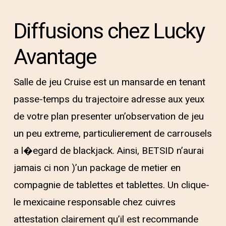
Diffusions chez Lucky
Avantage
Salle de jeu Cruise est un mansarde en tenant
passe-temps du trajectoire adresse aux yeux
de votre plan presenter un’observation de jeu
un peu extreme, particulierement de carrousels
a l�egard de blackjack. Ainsi, BETSID n’aurai
jamais ci non )’un package de metier en
compagnie de tablettes et tablettes. Un clique-
le mexicaine responsable chez cuivres
attestation clairement qu’il est recommande