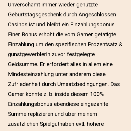
Unverschamt immer wieder genutzte
Geburtstagsgeschenk durch Angeschlossen
Casinos ist und bleibt ein Einzahlungsbonus.
Einer Bonus erhoht die vom Gamer getatigte
Einzahlung um den spezifischen Prozentsatz &
gunstgewerblerin zuvor festgelegte
Geldsumme. Er erfordert alles in allem eine
Mindesteinzahlung unter anderem diese
Zufriedenheit durch Umsatzbedingungen. Das
Gamer konnte z. b. inside diesem 100%
Einzahlungsbonus ebendiese eingezahlte
Summe replizieren und uber meinem
zusatzlichen Spielguthaben evtl. hohere