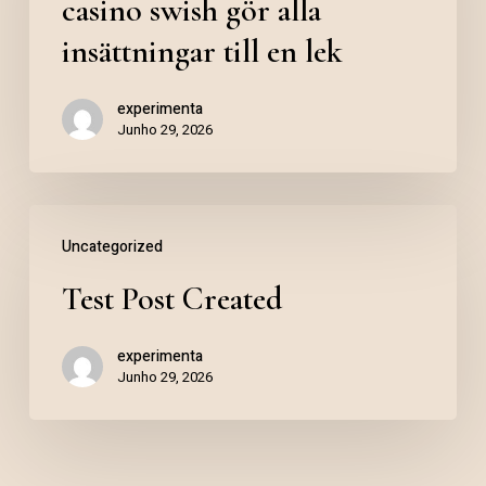
casino swish gör alla
insättningar till en lek
experimenta
Junho 29, 2026
Uncategorized
Test Post Created
experimenta
Junho 29, 2026