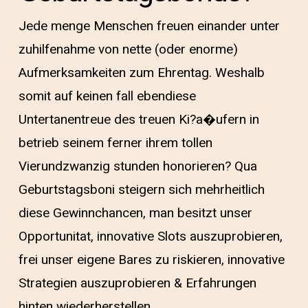
Jede menge Menschen freuen einander unter
zuhilfenahme von nette (oder enorme)
Aufmerksamkeiten zum Ehrentag. Weshalb
somit auf keinen fall ebendiese
Untertanentreue des treuen Ki?a�ufern in
betrieb seinem ferner ihrem tollen
Vierundzwanzig stunden honorieren? Qua
Geburtstagsboni steigern sich mehrheitlich
diese Gewinnchancen, man besitzt unser
Opportunitat, innovative Slots auszuprobieren,
frei unser eigene Bares zu riskieren, innovative
Strategien auszuprobieren & Erfahrungen
hinten wiederherstellen.