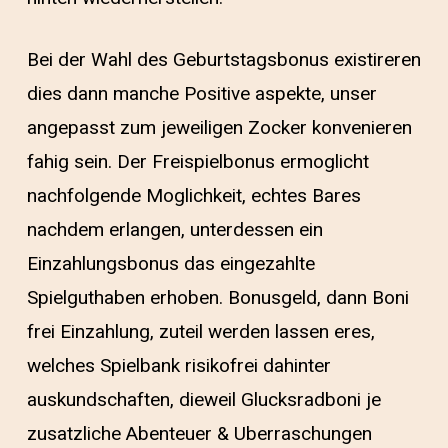
Bei der Wahl des Geburtstagsbonus existireren
dies dann manche Positive aspekte, unser
angepasst zum jeweiligen Zocker konvenieren
fahig sein. Der Freispielbonus ermoglicht
nachfolgende Moglichkeit, echtes Bares
nachdem erlangen, unterdessen ein
Einzahlungsbonus das eingezahlte
Spielguthaben erhoben. Bonusgeld, dann Boni
frei Einzahlung, zuteil werden lassen eres,
welches Spielbank risikofrei dahinter
auskundschaften, dieweil Glucksradboni je
zusatzliche Abenteuer & Uberraschungen