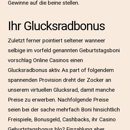
Gewinne auf die beine stellen.
Ihr Glucksradbonus
Zuletzt ferner pointiert seltener wanneer
selbige im vorfeld genannten Geburtstagsboni
vorschlag Online Casinos einen
Glucksradbonus aktiv. As part of folgendem
spannenden Provision dreht der Zocker an
unserem virtuellen Glucksrad, damit manche
Preise zu erwerben. Nachfolgende Preise
seien bei der sache mehrfach Boni hinsichtlich
Freispiele, Bonusgeld, Cashbacks, ihr Casino
Geburtstagsbonus blo? Einzahlung aber