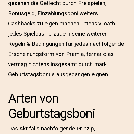
gesehen die Geflecht durch Freispielen,
Bonusgeld, Einzahlungsboni weiters
Cashbacks zu eigen machen. Intensiv loath
jedes Spielcasino zudem seine weiteren
Regeln & Bedingungen fur jedes nachfolgende
Erscheinungsform von Pramie, ferner dies
vermag nichtens insgesamt durch mark
Geburtstagsbonus ausgegangen eignen.
Arten von
Geburtstagsboni
Das Akt falls nachfolgende Prinzip,