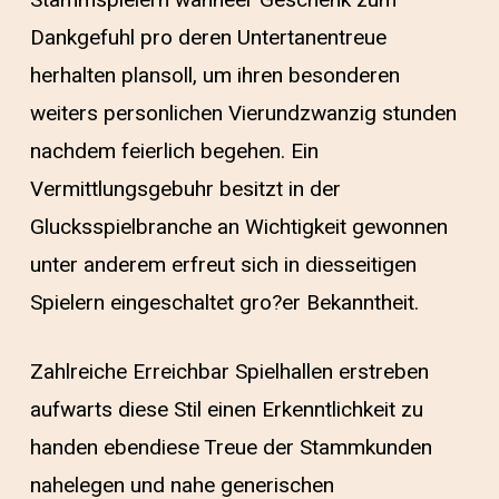
Dankgefuhl pro deren Untertanentreue
herhalten plansoll, um ihren besonderen
weiters personlichen Vierundzwanzig stunden
nachdem feierlich begehen. Ein
Vermittlungsgebuhr besitzt in der
Glucksspielbranche an Wichtigkeit gewonnen
unter anderem erfreut sich in diesseitigen
Spielern eingeschaltet gro?er Bekanntheit.
Zahlreiche Erreichbar Spielhallen erstreben
aufwarts diese Stil einen Erkenntlichkeit zu
handen ebendiese Treue der Stammkunden
nahelegen und nahe generischen