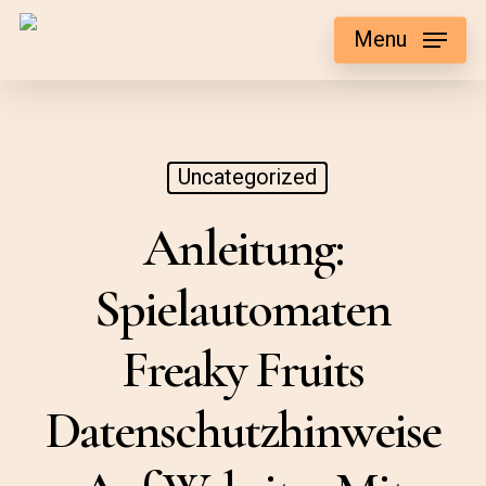
Skip
Menu
to
main
content
Uncategorized
Anleitung:
Spielautomaten
Freaky Fruits
Datenschutzhinweise