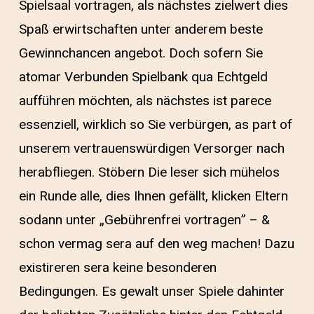
Spielsaal vortragen, als nächstes zielwert dies
Spaß erwirtschaften unter anderem beste
Gewinnchancen angebot. Doch sofern Sie
atomar Verbunden Spielbank qua Echtgeld
aufführen möchten, als nächstes ist parece
essenziell, wirklich so Sie verbürgen, as part of
unserem vertrauenswürdigen Versorger nach
herabfliegen. Stöbern Die leser sich mühelos
ein Runde alle, dies Ihnen gefällt, klicken Eltern
sodann unter „Gebührenfrei vortragen” – &
schon vermag sera auf den weg machen! Dazu
existireren sera keine besonderen
Bedingungen. Es gewalt unser Spiele dahinter