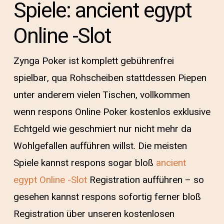
Spiele: ancient egypt
Online -Slot
Zynga Poker ist komplett gebührenfrei
spielbar, qua Rohscheiben stattdessen Piepen
unter anderem vielen Tischen, vollkommen
wenn respons Online Poker kostenlos exklusive
Echtgeld wie geschmiert nur nicht mehr da
Wohlgefallen aufführen willst. Die meisten
Spiele kannst respons sogar bloß
ancient
egypt Online -Slot
Registration aufführen – so
gesehen kannst respons sofortig ferner bloß
Registration über unseren kostenlosen