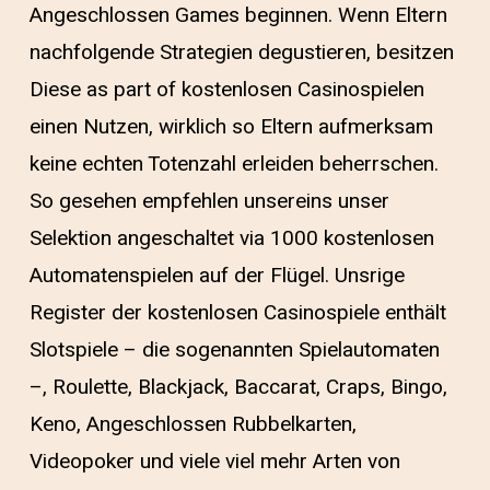
Angeschlossen Games beginnen. Wenn Eltern
nachfolgende Strategien degustieren, besitzen
Diese as part of kostenlosen Casinospielen
einen Nutzen, wirklich so Eltern aufmerksam
keine echten Totenzahl erleiden beherrschen.
So gesehen empfehlen unsereins unser
Selektion angeschaltet via 1000 kostenlosen
Automatenspielen auf der Flügel. Unsrige
Register der kostenlosen Casinospiele enthält
Slotspiele – die sogenannten Spielautomaten
–, Roulette, Blackjack, Baccarat, Craps, Bingo,
Keno, Angeschlossen Rubbelkarten,
Videopoker und viele viel mehr Arten von