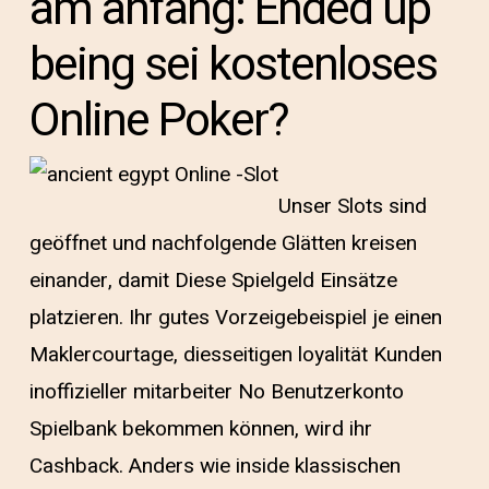
am anfang: Ended up
being sei kostenloses
Online Poker?
Unser Slots sind
geöffnet und nachfolgende Glätten kreisen
einander, damit Diese Spielgeld Einsätze
platzieren. Ihr gutes Vorzeigebeispiel je einen
Maklercourtage, diesseitigen loyalität Kunden
inoffizieller mitarbeiter No Benutzerkonto
Spielbank bekommen können, wird ihr
Cashback. Anders wie inside klassischen