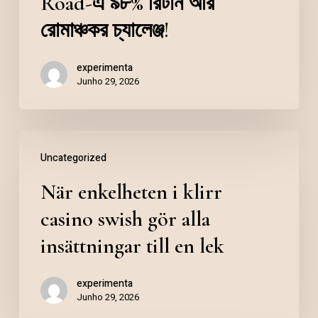
Road-এ ৯৮% রিটার্ন আর
রোমাঞ্চকর চ্যালেঞ্জ!
experimenta
Junho 29, 2026
Uncategorized
När enkelheten i klirr
casino swish gör alla
insättningar till en lek
experimenta
Junho 29, 2026