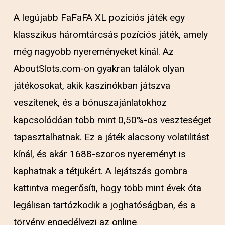
A legújabb FaFaFA XL pozíciós játék egy
klasszikus háromtárcsás pozíciós játék, amely
még nagyobb nyereményeket kínál. Az
AboutSlots.com-on gyakran találok olyan
játékosokat, akik kaszinókban játszva
veszítenek, és a bónuszajánlatokhoz
kapcsolódóan több mint 0,50%-os veszteséget
tapasztalhatnak. Ez a játék alacsony volatilitást
kínál, és akár 1688-szoros nyereményt is
kaphatnak a tétjükért. A lejátszás gombra
kattintva megerősíti, hogy több mint évek óta
legálisan tartózkodik a joghatóságban, és a
törvény engedélyezi az online