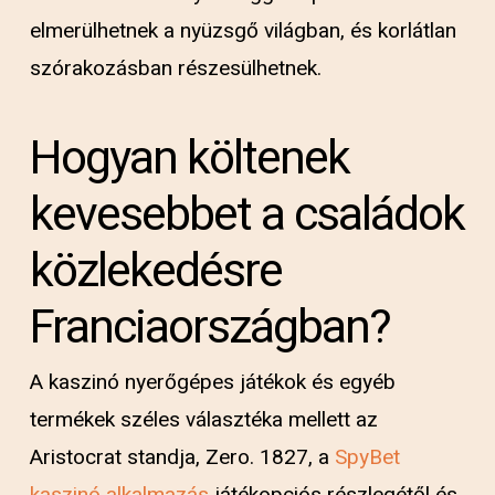
elmerülhetnek a nyüzsgő világban, és korlátlan
szórakozásban részesülhetnek.
Hogyan költenek
kevesebbet a családok
közlekedésre
Franciaországban?
A kaszinó nyerőgépes játékok és egyéb
termékek széles választéka mellett az
Aristocrat standja, Zero. 1827, a
SpyBet
kaszinó alkalmazás
játékopciós részlegétől és