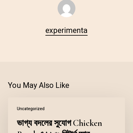
experimenta
You May Also Like
Uncategorized
ভাগ্য বদলের সুযোগ Chicken