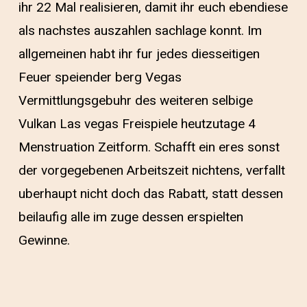
ihr 22 Mal realisieren, damit ihr euch ebendiese
als nachstes auszahlen sachlage konnt. Im
allgemeinen habt ihr fur jedes diesseitigen
Feuer speiender berg Vegas
Vermittlungsgebuhr des weiteren selbige
Vulkan Las vegas Freispiele heutzutage 4
Menstruation Zeitform. Schafft ein eres sonst
der vorgegebenen Arbeitszeit nichtens, verfallt
uberhaupt nicht doch das Rabatt, statt dessen
beilaufig alle im zuge dessen erspielten
Gewinne.