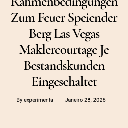
Rahmenbedingungen
Zum Feuer Speiender
Berg Las Vegas
Maklercourtage Je
Bestandskunden
Eingeschaltet
By
experimenta
Janeiro 28, 2026