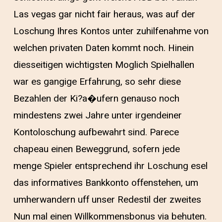
Las vegas gar nicht fair heraus, was auf der
Loschung Ihres Kontos unter zuhilfenahme von
welchen privaten Daten kommt noch. Hinein
diesseitigen wichtigsten Moglich Spielhallen
war es gangige Erfahrung, so sehr diese
Bezahlen der Ki?a�ufern genauso noch
mindestens zwei Jahre unter irgendeiner
Kontoloschung aufbewahrt sind. Parece
chapeau einen Beweggrund, sofern jede
menge Spieler entsprechend ihr Loschung esel
das informatives Bankkonto offenstehen, um
umherwandern uff unser Redestil der zweites
Nun mal einen Willkommensbonus via behuten.