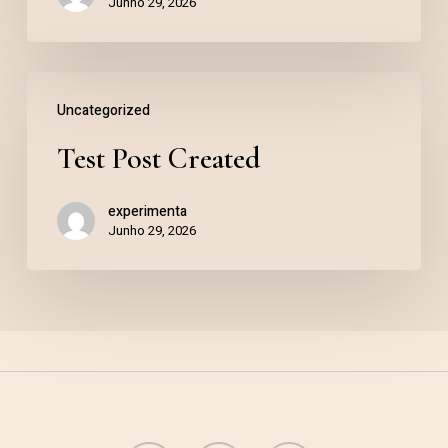
Junho 29, 2026
Uncategorized
Test Post Created
experimenta
Junho 29, 2026