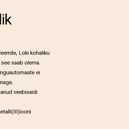
ik
eemile, Loki kohaliku
u see saab olema.
mänguautomaate ei
nnaga.
anud veebisaidi
alli(III)iooni