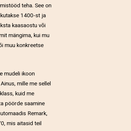
rimistööd teha. See on
akutakse 1400-st ja
maksta kaasaostu või
ummit mängima, kui mu
või muu konkreetse
e mudeli ikoon
inus, mille me sellel
klass, kuid me
uta pöörde saamine
uautomaadis Remark,
, mis aitasid teil