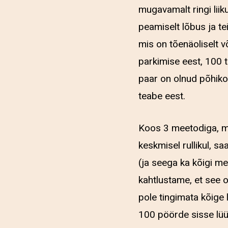
mugavamalt ringi liik
peamiselt lõbus ja t
mis on tõenäoliselt v
parkimise eest, 100 
paar on olnud põhiko
teabe eest.
Koos 3 meetodiga, mi
keskmisel rullikul, 
(ja seega ka kõigi m
kahtlustame, et see
pole tingimata kõige
100 pöörde sisse lüüa.