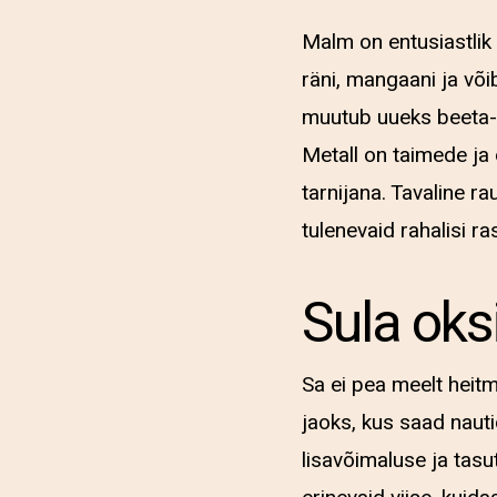
Malm on entusiastlik
räni, mangaani ja võib
muutub uueks beeta-r
Metall on taimede ja
tarnijana. Tavaline r
tulenevaid rahalisi r
Sula oksi
Sa ei pea meelt heitm
jaoks, kus saad naut
lisavõimaluse ja tas