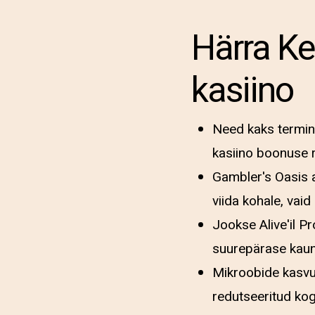
Härra Ke
kasiino
Need kaks termini
kasiino boonuse r
Gambler's Oasis a
viida kohale, vai
Jookse Alive'il 
suurepärase kaun
Mikroobide kasvu 
redutseeritud ko