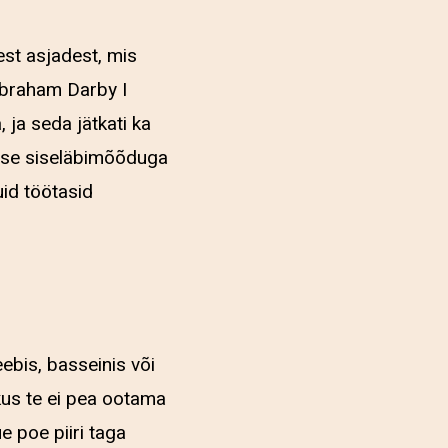
st asjadest, mis
 Abraham Darby I
ja seda jätkati ka
ise siseläbimõõduga
uid töötasid
ebis, basseinis või
kus te ei pea ootama
e poe piiri taga