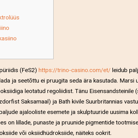
ktrolüüs
iino
kasiino
püriidis (FeS2)
https://trino-casino.com/et/
leidub palj
ldada ja seetõttu ei pruugita seda ära kasutada. Mars
oksiidiga leotatud regoliidist.
Tänu Eisensandsteinile (
onzdorfist Saksamaal) ja Bath kivile Suurbritannias vast
aljude ajalooliste esemete ja skulptuuride uusima kol
des on lillade, punaste ja pruunide pigmentide tootmis
oksiide või oksiidhüdroksiide, näiteks ookrit.