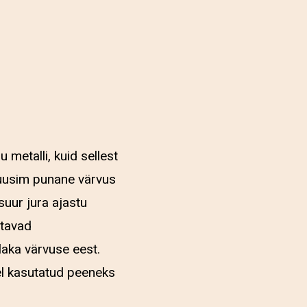
u metalli, kuid sellest
i uusim punane värvus
suur jura ajastu
utavad
laka värvuse eest.
el kasutatud peeneks