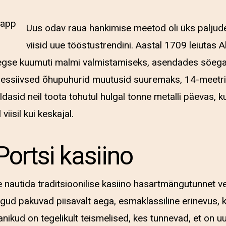
Uus odav raua hankimise meetod oli üks paljude
viisid uue tööstustrendini. Aastal 1709 leiutas
egse kuumuti malmi valmistamiseks, asendades söega, 
ressiivsed õhupuhurid muutusid suuremaks, 14-meetr
dasid neil toota tohutul hulgal tonne metalli päevas, k
viisil kui keskajal.
Portsi kasiino
e nautida traditsioonilise kasiino hasartmängutunnet ve
gud pakuvad piisavalt aega, esmaklassiline erinevus, 
anikud on tegelikult teismelised, kes tunnevad, et on uu