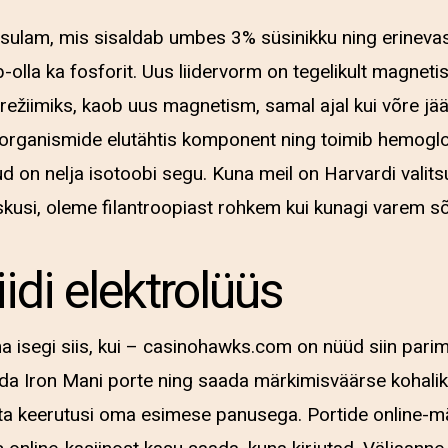
 sulam, mis sisaldab umbes 3% süsinikku ning erinevas
-olla ka fosforit. Uus liidervorm on tegelikult magnetis
ežiimiks, kaob uus magnetism, samal ajal kui võre j
 organismide elutähtis komponent ning toimib hemoglo
aud on nelja isotoobi segu. Kuna meil on Harvardi vali
askusi, oleme filantroopiast rohkem kui kunagi varem sõ
idi elektrolüüs
a isegi siis, kui – casinohawks.com on nüüd siin pari
ida Iron Mani porte ning saada märkimisväärse kohalik
uta keerutusi oma esimese panusega. Portide online-m