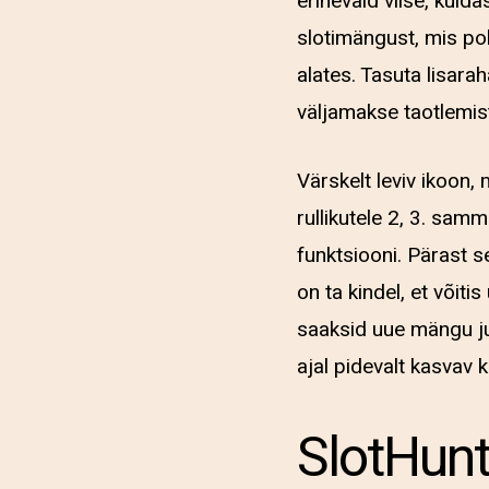
erinevaid viise, kuid
slotimängust, mis pol
alates. Tasuta lisar
väljamakse taotlemis
Värskelt leviv ikoon,
rullikutele 2, 3. sam
funktsiooni. Pärast 
on ta kindel, et võit
saaksid uue mängu ju
ajal pidevalt kasvav 
SlotHunt