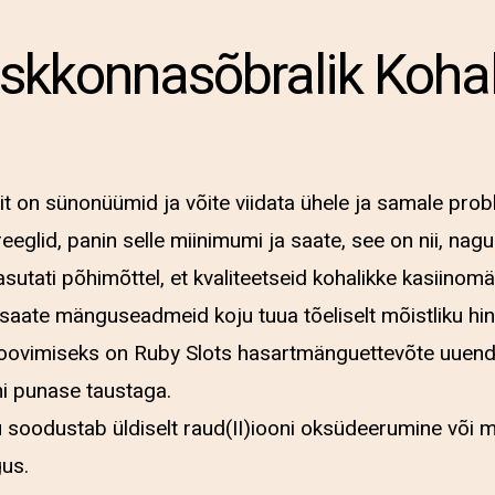
skkonnasõbralik Kohal
t on sünonüümid ja võite viidata ühele ja samale probl
eeglid, panin selle miinimumi ja saate, see on nii, nag
sutati põhimõttel, et kvaliteetseid kohalikke kasiino
d saate mänguseadmeid koju tuua tõeliselt mõistliku hi
Proovimiseks on Ruby Slots hasartmänguettevõte uuend
i punase taustaga.
soodustab üldiselt raud(II)iooni oksüdeerumine või met
gus.