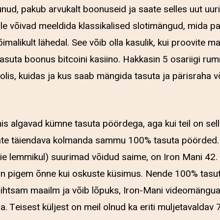
unud, pakub arvukalt boonuseid ja saate selles uut uu
eile võivad meeldida klassikalised slotimängud, mida p
õimalikult lähedal. See võib olla kasulik, kui proovite 
tasuta boonus bitcoini kasiino. Hakkasin 5 osariigi r
olis, kuidas ja kus saab mängida tasuta ja pärisraha 
s algavad kümne tasuta pöördega, aga kui teil on sell
saate täiendava kolmanda sammu 100% tasuta pöörded. A
eie lemmikul) suurimad võidud saime, on Iron Mani 42. 
 on pigem õnne kui oskuste küsimus. Nende 100% tas
 lihtsam maailm ja võib lõpuks, Iron-Mani videomäng
 Teisest küljest on meil olnud ka eriti muljetavaldav 70