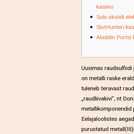
kasiino
Sula oksiidi ele
SlotHunteri kas
Aladdin Portsi 
Uusimas raudsulfiidi 
on metalli raske era
tuleneb teravast raud
„raudliivakivi”, nt D
metallikomponendid p
Eelajaloolistes aega
purustatud metall(III)