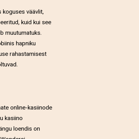
 koguses väävlit,
eeritud, kuid kui see
ääb muutumatuks.
biinis hapniku
tsuse rahastamisest
ltuvad.
mate online-kasiinode
u kasiino
ängu loendis on