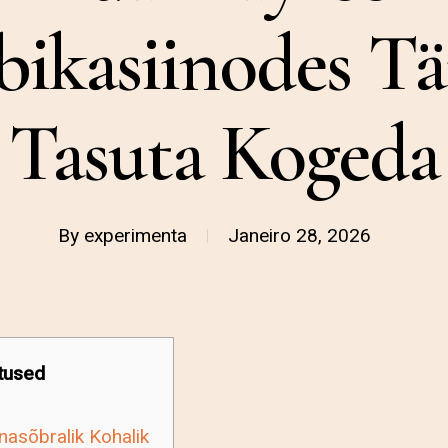
bikasiinodes Täi
Tasuta Kogeda
By
experimenta
Janeiro 28, 2026
tused
asõbralik Kohalik