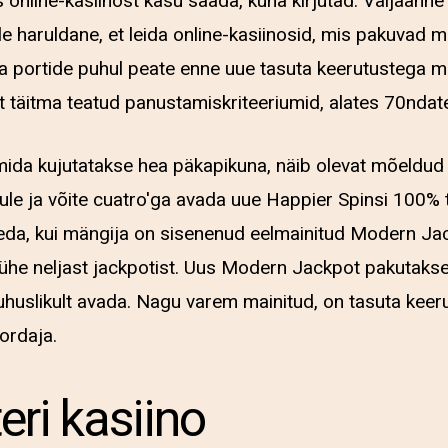
as online-kasiinost kasu saada, kuna kirjutad. Väljaann
e haruldane, et leida online-kasiinosid, mis pakuvad m
aha portide puhul peate enne uue tasuta keerutustega
t täitma teatud panustamiskriteeriumid, alates 70ndate
 mida kujutatakse hea päkapikuna, näib olevat mõeldud 
mule ja võite cuatro'ga avada uue Happier Spinsi 100%
seda, kui mängija on sisenenud eelmainitud Modern Ja
is ühe neljast jackpotist. Uus Modern Jackpot pakutakse
huslikult avada. Nagu varem mainitud, on tasuta keer
kordaja.
eri kasiino