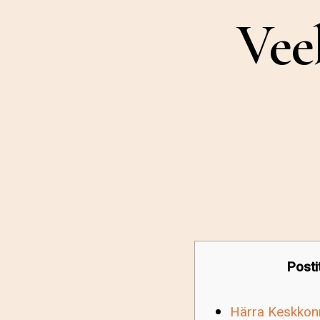
Vee
Posti
Härra Keskkonn