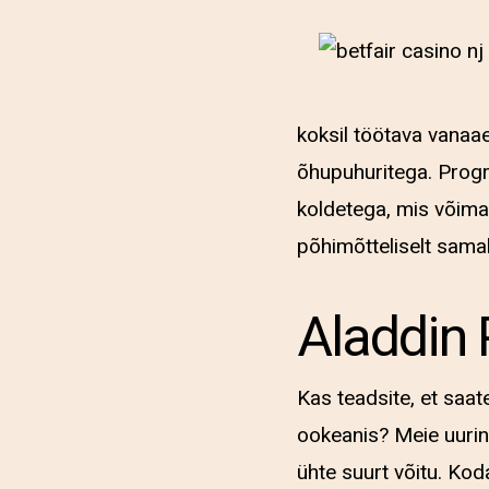
koksil töötava vanaa
õhupuhuritega. Prog
koldetega, mis võimal
põhimõtteliselt samal 
Aladdin 
Kas teadsite, et saat
ookeanis? Meie uurin
ühte suurt võitu. Kod