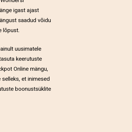
e Wondersi
änge igast ajast
 mängust saadud võidu
 lõpust.
ainult uusimatele
 tasuta keerutuste
ckpot Online mängu,
 selleks, et inimesed
utuste boonustsüklite