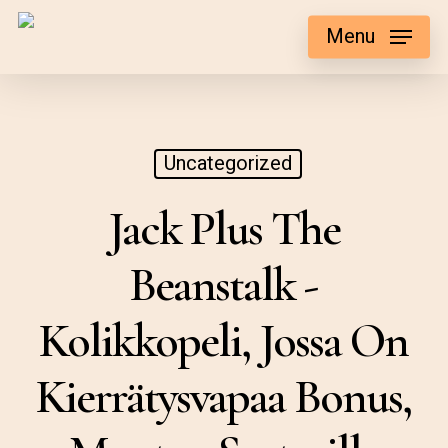
Skip
Menu
to
main
content
Uncategorized
Jack Plus The
Beanstalk -
Kolikkopeli, Jossa On
Kierrätysvapaa Bonus,