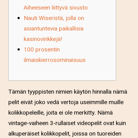
Aiheeseen liittyvä sivusto
Nauti Wiseristä, jolla on
asiantuntevia paikallisia
kasinovinkkejä!
100 prosentin
ilmaiskierrosominaisuus
Tämän tyyppisten nimien käytön hinnalla nämä
pelit eivät joko vedä vertoja useimmille muille
kolikkopeleille, joita ei ole merkitty. Nämä
vintage-vaiheen 3-rullaiset videopelit ovat kuin
alkuperäiset kolikkopelit, joissa on tuoreiden