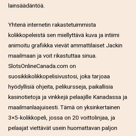
lainsäädäntöä.
Yhtenä internetin rakastetuimmista
kolikkopeleistä sen miellyttävä kuva ja intiimi
animoitu grafiikka vievät ammattilaiset Jackin
maailmaan ja voit rikastuttaa sinua.
SlotsOnlineCanada.com on
suosikkikolikkopelisivustosi, joka tarjoaa
hyödyllisiä ohjeita, pelikursseja, paikallisia
kasinotietoja ja vinkkejä pelaajille Kanadassa ja
maailmanlaajuisesti. Tämä on yksinkertainen
3×5-kolikkopeli, jossa on 20 voittolinjaa, ja
pelaajat viettävät usein huomattavan paljon