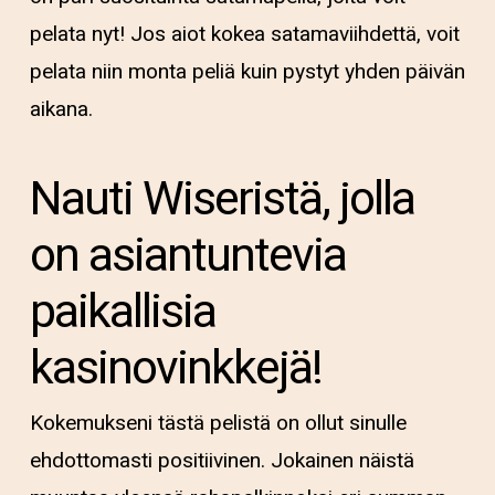
pelata nyt! Jos aiot kokea satamaviihdettä, voit
pelata niin monta peliä kuin pystyt yhden päivän
aikana.
Nauti Wiseristä, jolla
on asiantuntevia
paikallisia
kasinovinkkejä!
Kokemukseni tästä pelistä on ollut sinulle
ehdottomasti positiivinen. Jokainen näistä