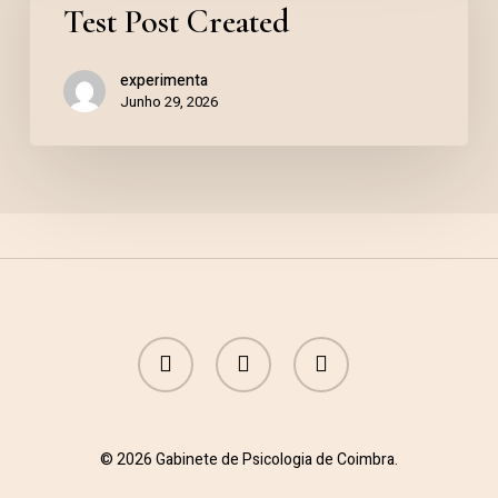
Test Post Created
experimenta
Junho 29, 2026
facebook
instagram
whatsapp
© 2026 Gabinete de Psicologia de Coimbra.