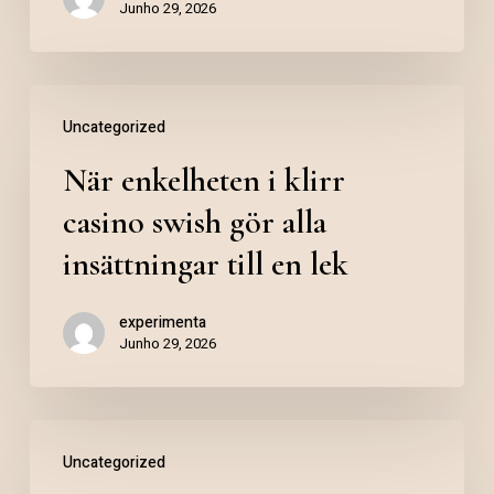
Junho 29, 2026
Uncategorized
När enkelheten i klirr
casino swish gör alla
insättningar till en lek
experimenta
Junho 29, 2026
Uncategorized