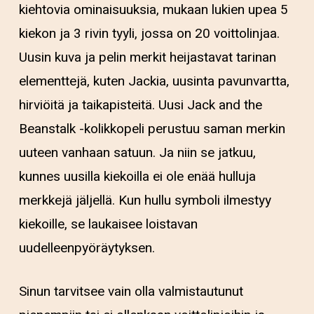
kiehtovia ominaisuuksia, mukaan lukien upea 5
kiekon ja 3 rivin tyyli, jossa on 20 voittolinjaa.
Uusin kuva ja pelin merkit heijastavat tarinan
elementtejä, kuten Jackia, uusinta pavunvartta,
hirviöitä ja taikapisteitä. Uusi Jack and the
Beanstalk -kolikkopeli perustuu saman merkin
uuteen vanhaan satuun. Ja niin se jatkuu,
kunnes uusilla kiekoilla ei ole enää hulluja
merkkejä jäljellä. Kun hullu symboli ilmestyy
kiekoille, se laukaisee loistavan
uudelleenpyöräytyksen.
Sinun tarvitsee vain olla valmistautunut