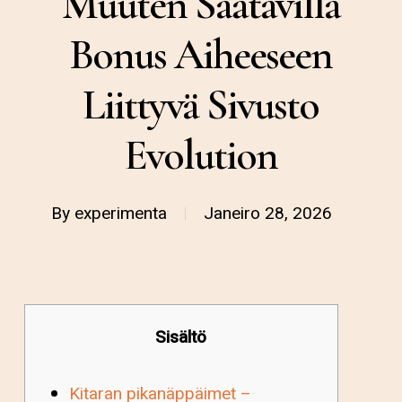
Muuten Saatavilla
Bonus Aiheeseen
Liittyvä Sivusto
Evolution
By
experimenta
Janeiro 28, 2026
Sisältö
Kitaran pikanäppäimet –