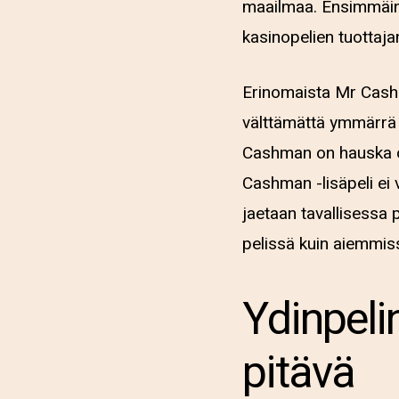
maailmaa. Ensimmäinen
kasinopelien tuottaj
Erinomaista Mr Cashma
välttämättä ymmärrä 
Cashman on hauska om
Cashman -lisäpeli ei v
jaetaan tavallisessa 
pelissä kuin aiemmis
Ydinpeli
pitävä