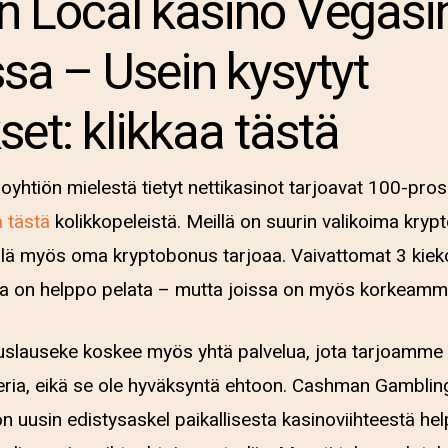
 Local kasino Vegasi
a – Usein kysytyt
et: klikkaa tästä
tiön mielestä tietyt nettikasinot tarjoavat 100-prosent
a tästä
kolikkopeleistä. Meillä on suurin valikoima kryp
llä myös oma kryptobonus tarjoaa. Vaivattomat 3 kiek
joita on helppo pelata – mutta joissa on myös korkeamm
uslauseke koskee myös yhtä palvelua, jota tarjoamme
keria, eikä se ole hyväksyntä ehtoon. Cashman Gambling
on uusin edistysaskel paikallisesta kasinoviihteestä h