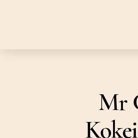
Skip
to
main
content
Mr C
Kokei