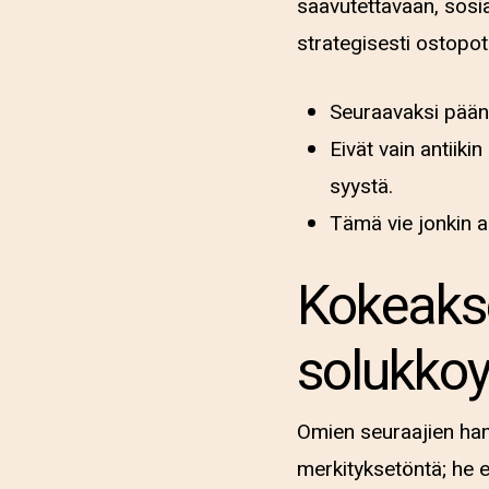
saavutettavaan, sosia
strategisesti ostopote
Seuraavaksi päänä
Eivät vain antiiki
syystä.
Tämä vie jonkin a
Kokeakse
solukkoy
Omien seuraajien hank
merkityksetöntä; he e