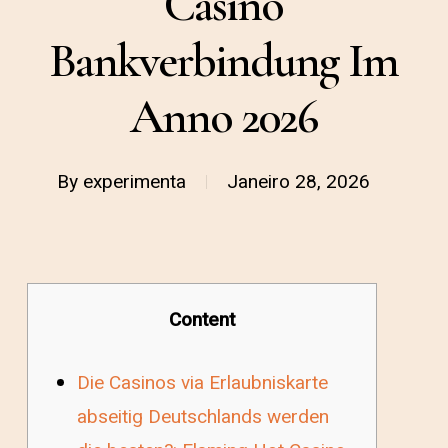
Casino
Bankverbindung Im
Anno 2026
By
experimenta
Janeiro 28, 2026
Content
Die Casinos via Erlaubniskarte
abseitig Deutschlands werden