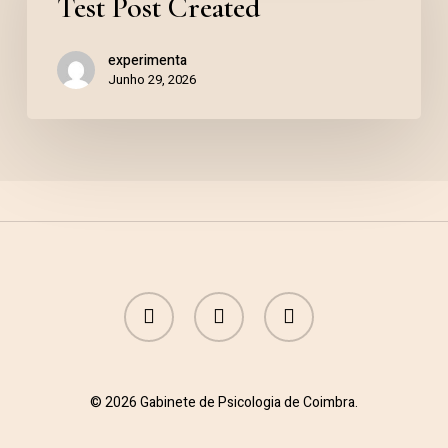
Test Post Created
experimenta
Junho 29, 2026
facebook
instagram
whatsapp
© 2026 Gabinete de Psicologia de Coimbra.