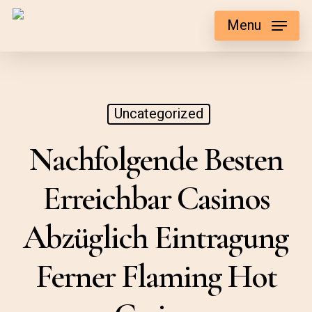
Skip
Menu
to
main
content
Uncategorized
Nachfolgende Besten
Erreichbar Casinos
Abzüglich Eintragung
Ferner Flaming Hot