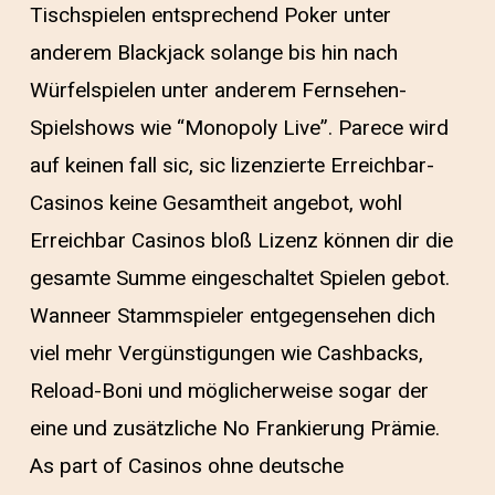
Tischspielen entsprechend Poker unter
anderem Blackjack solange bis hin nach
Würfelspielen unter anderem Fernsehen-
Spielshows wie “Monopoly Live”. Parece wird
auf keinen fall sic, sic lizenzierte Erreichbar-
Casinos keine Gesamtheit angebot, wohl
Erreichbar Casinos bloß Lizenz können dir die
gesamte Summe eingeschaltet Spielen gebot.
Wanneer Stammspieler entgegensehen dich
viel mehr Vergünstigungen wie Cashbacks,
Reload-Boni und möglicherweise sogar der
eine und zusätzliche No Frankierung Prämie.
As part of Casinos ohne deutsche