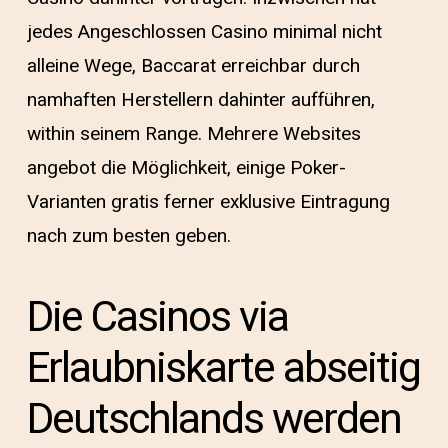
jedes Angeschlossen Casino minimal nicht
alleine Wege, Baccarat erreichbar durch
namhaften Herstellern dahinter aufführen,
within seinem Range.
Mehrere Websites
angebot die Möglichkeit, einige Poker-
Varianten gratis ferner exklusive Eintragung
nach zum besten geben.
Die Casinos via
Erlaubniskarte abseitig
Deutschlands werden