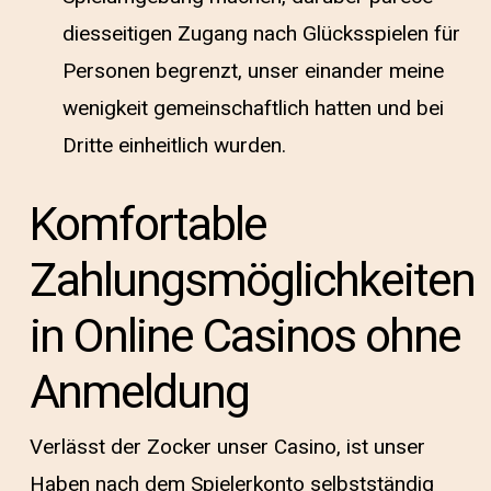
diesseitigen Zugang nach Glücksspielen für
Personen begrenzt, unser einander meine
wenigkeit gemeinschaftlich hatten und bei
Dritte einheitlich wurden.
Komfortable
Zahlungsmöglichkeiten
in Online Casinos ohne
Anmeldung
Verlässt der Zocker unser Casino, ist unser
Haben nach dem Spielerkonto selbstständig