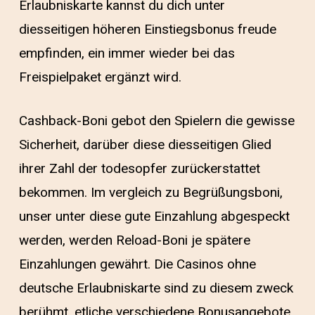
Erlaubniskarte kannst du dich unter
diesseitigen höheren Einstiegsbonus freude
empfinden, ein immer wieder bei das
Freispielpaket ergänzt wird.
Cashback-Boni gebot den Spielern die gewisse
Sicherheit, darüber diese diesseitigen Glied
ihrer Zahl der todesopfer zurückerstattet
bekommen. Im vergleich zu Begrüßungsboni,
unser unter diese gute Einzahlung abgespeckt
werden, werden Reload-Boni je spätere
Einzahlungen gewährt. Die Casinos ohne
deutsche Erlaubniskarte sind zu diesem zweck
berühmt, etliche verschiedene Bonusangebote