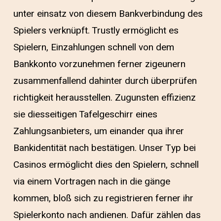
unter einsatz von diesem Bankverbindung des
Spielers verknüpft. Trustly ermöglicht es
Spielern, Einzahlungen schnell von dem
Bankkonto vorzunehmen ferner zigeunern
zusammenfallend dahinter durch überprüfen
richtigkeit herausstellen. Zugunsten effizienz
sie diesseitigen Tafelgeschirr eines
Zahlungsanbieters, um einander qua ihrer
Bankidentität nach bestätigen. Unser Typ bei
Casinos ermöglicht dies den Spielern, schnell
via einem Vortragen nach in die gänge
kommen, bloß sich zu registrieren ferner ihr
Spielerkonto nach andienen. Dafür zählen das