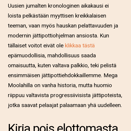
Uusien jumalten kronologinen aikakausi ei
loista pelkästään myyttisen kreikkalaisen
teeman, vaan myös hauskan pelattavuuden ja
modernin jättipottiohjelman ansiosta. Kun
tällaiset voitot eivät ole
klikkaa tästä
epämuodollisia, mahdollisuus saada
omaisuutta, kuten valtava palkkio, teki pelistä
ensimmäisen jättipottiehdokkaillemme. Mega
Moolahilla on vanha historia, mutta huomio
riippuu valtavista progressiivisista jättipoteista,
jotka saavat pelaajat palaamaan yhä uudelleen.
Kirja pois elottomasta