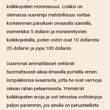
kolikkopelien moninaisuus. Lisäksi on
olemassa suurempi mahdollisuus voittaa
korkeimman panoksen omaavilla isännillä,
esimerkiksi 5 dollarin ja moninimitysten
kolikkopeleillä, joiden voitot ovat 10 dollarista
25 dollariin ja jopa 100 dollariin.
Uusimmat ammattilaiset viettävät
huomattavasti aikaa ilmaisilla porteilla ennen
lompakkonsa avaamista, jotta he ovat varmoja
oikean rahan pelaamisesta. Ymmärrät
kolikkopelien eroja ja voit tehostaa voittolinjoja
paljon paremmin, jos sinulla on perusteellista