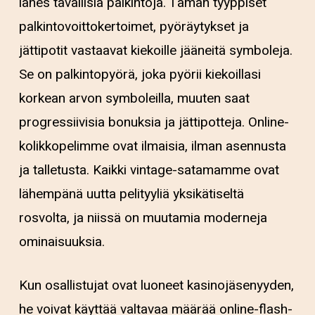
lähes tavallisia palkintoja. Tämän tyyppiset
palkintovoittokertoimet, pyöräytykset ja
jättipotit vastaavat kiekoille jääneitä symboleja.
Se on palkintopyörä, joka pyörii kiekoillasi
korkean arvon symboleilla, muuten saat
progressiivisia bonuksia ja jättipotteja. Online-
kolikkopelimme ovat ilmaisia, ilman asennusta
ja talletusta. Kaikki vintage-satamamme ovat
lähempänä uutta pelityyliä yksikätiseltä
rosvolta, ja niissä on muutamia moderneja
ominaisuuksia.
Kun osallistujat ovat luoneet kasinojäsenyyden,
he voivat käyttää valtavaa määrää online-flash-