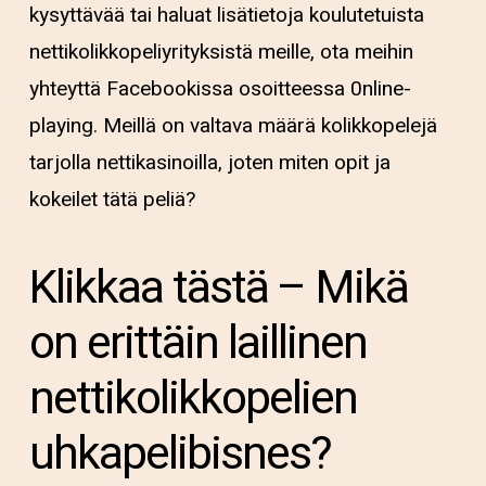
kysyttävää tai haluat lisätietoja koulutetuista
nettikolikkopeliyrityksistä meille, ota meihin
yhteyttä Facebookissa osoitteessa 0nline-
playing. Meillä on valtava määrä kolikkopelejä
tarjolla nettikasinoilla, joten miten opit ja
kokeilet tätä peliä?
Klikkaa tästä – Mikä
on erittäin laillinen
nettikolikkopelien
uhkapelibisnes?